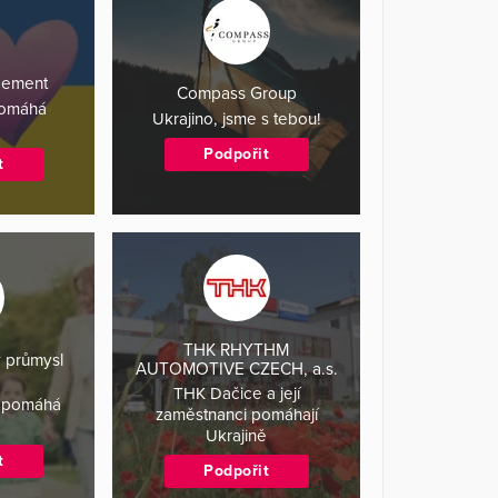
gement
Compass Group
pomáhá
Ukrajino, jsme s tebou!
ě
Podpořit
t
THK RHYTHM
 průmysl
AUTOMOTIVE CZECH, a.s.
THK Dačice a její
 pomáhá
zaměstnanci pomáhají
ě
Ukrajině
t
Podpořit