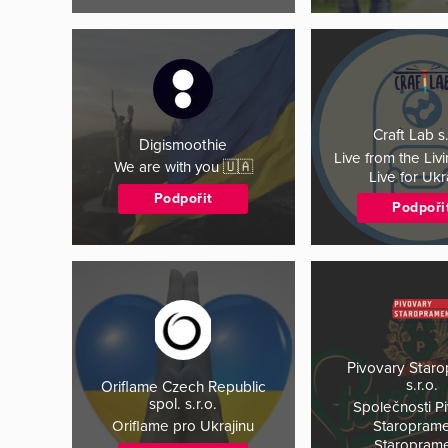
Craft Lab s.
Digismoothie
Live from the Li
We are with you 🇺🇦
Live for Uk
Podpořit
Podpoři
Pivovary Star
s.r.o.
Oriflame Czech Republic
spol. s.r.o.
Společnosti P
Oriflame pro Ukrajinu
Staropram
Staropram