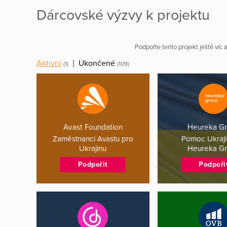
Dárcovské výzvy k projektu
Podpořte tento projekt ještě víc
Aktivní
|
Ukončené
(1)
(109)
Avast Foundation
Heureka G
Zaměstnanci Avastu pro
Pomoc Ukraj
Ukrajinu
Heureka G
Podpořit
Podpoři