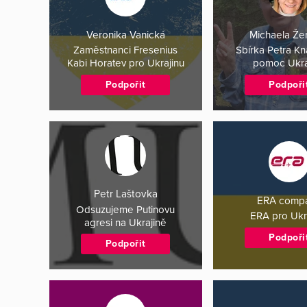
Veronika Vanická
Michaela Že
Zaměstnanci Fresenius
Sbírka Petra K
Kabi Horatev pro Ukrajinu
pomoc Ukra
Podpořit
Podpoři
Petr Laštovka
ERA comp
Odsuzujeme Putinovu
ERA pro Ukr
agresi na Ukrajině
Podpoři
Podpořit