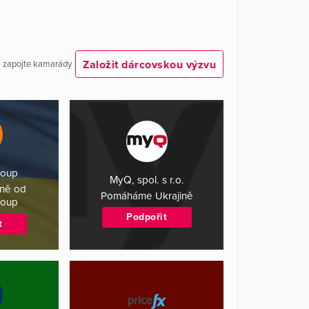
Založit dárcovskou výzvu
 a zapojte kamarády
roup
MyQ, spol. s r.o.
ině od
Pomáháme Ukrajině
roup
Podpořit
t