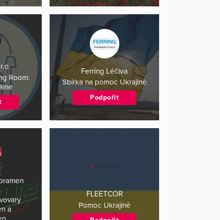
r.o.
Ferring Léčiva
ving Room:
Sbírka na pomoc Ukrajině
raine
Podpořit
t
opramen
FLEETCOR
ivovary
Pomoc Ukrajině
en a
en…