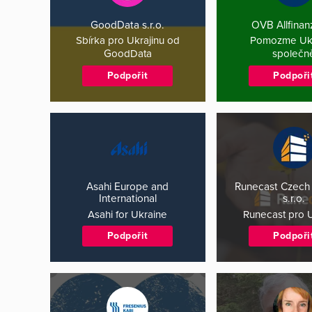
GoodData s.r.o.
OVB Allfinanz
Sbírka pro Ukrajinu od
Pomozme Ukr
GoodData
společn
Podpořit
Podpoři
Asahi Europe and
Runecast Czech 
International
s.r.o.
Asahi for Ukraine
Runecast pro U
Podpořit
Podpoři