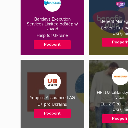
Barclays Execution
Benefit Mana
Services Limited odštěpný
Benefit Plus 
závod
Ukrajin
Help for Ukraine
Podpoři
Podpořit
HELUZ cihlářský
v.o.s.
Youplus Assurance I AG
HELUZ GROUP
U+ pro Ukrajinu
Ukrajin
Podpořit
Podpoři