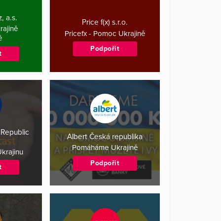
, a.s.
Price f(x) s.r.o.
ajině
Pricefx - Pomoc Ukrajině
ě
Podpořit
t
Republic
Albert Česká republika
Pomáháme Ukrajině
krajinu
Podpořit
t