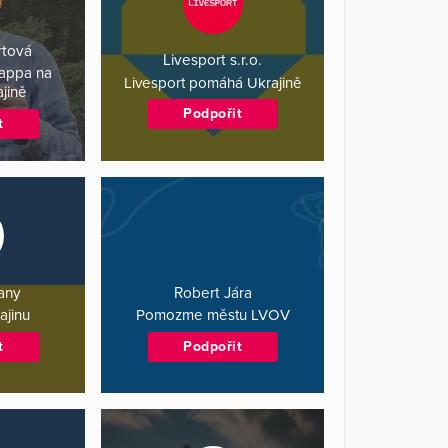
rtová
Livesport s.r.o.
nappa na
Livesport pomáhá Ukrajině
jině
Podpořit
t
any
Robert Jára
ajinu
Pomozme městu LVOV
t
Podpořit