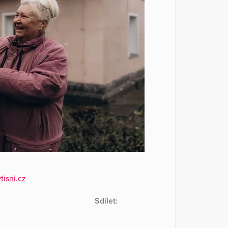
isni.cz
Sdílet: