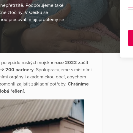
 nepřetržitě. Podporujeme také
né zločiny. V Česku se
ohou pracovat, mají problémy se
e po vpádu ruských vojsk
v roce 2022 začít
než 200 partnery
. Spolupracujeme s místními
ádními orgány i akademickou obcí, abychom
pomohli zajistit základní potřeby.
Chráníme
dobá řešení.