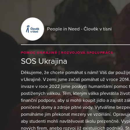
People in Need - Člověk v tísni
POMOC UKRAJINĚ
ROZVOJOVÁ SPOLUPRÁCE
SOS Ukrajina
Děkujeme, že chcete pomáhat s námi! Váš dar použi
v Ukrajině. V zemi jsme začali pomáhat už v roce 201
invaze v roce 2022 jsme poskytli humanitární pomoc t
postižených válkou. Těm, kterým válka převrátila ži
finanční podporu, aby si mohli koupit jídlo a zajistit 
poničené domy a zdroje pitné vody. Vytváříme bezpečn
pomáháme jim překonat mezery ve vzdělání. Opravujem
aby studenti mohli navštěvovat školu prezenčně. Vyp
nových firem, anebo rozvoj již existujících podniků. S