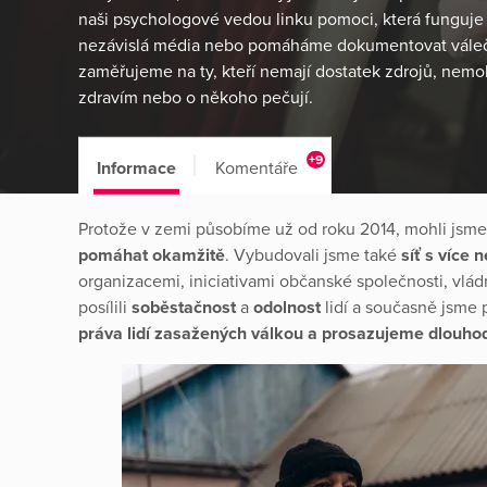
naši psychologové vedou linku pomoci, která funguje
nezávislá média nebo ‎pomáháme dokumentovat váleč
zaměřujeme na ty, kteří nemají dostatek zdrojů, ‎nem
zdravím nebo o někoho pečují.
+9
Informace
Komentáře
Protože v zemi působíme už od roku 2014, mohli jsm
pomáhat okamžitě
. Vybudovali jsme také
síť s více 
organizacemi, iniciativami občanské společnosti, vl
posílili
soběstačnost
a
odolnost
lidí a současně jsme 
práva lidí zasažených válkou a prosazujeme dlouho