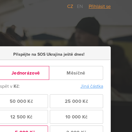
CZ
/
EN
Přihlásit se
Přispějte na SOS Ukrajina ještě dnes!
Jednorázově
Měsíčně
ispět v
Kč
:
Jiná částka
50 000 Kč
25 000 Kč
12 500 Kč
10 000 Kč