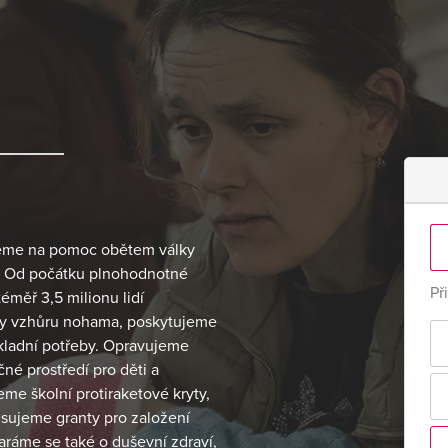
jeme na pomoc obětem války
4. Od počátku plnohodnotné
Př
éměř 3,5 milionu lidí
voty vzhůru nohama, poskytujeme
základní potřeby. Opravujeme
é prostředí pro děti a
e školní protiraketové kryty,
isujeme granty pro založení
taráme se také o duševní zdraví,