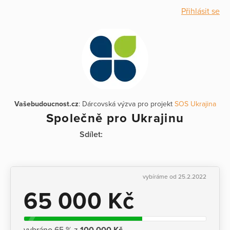
Přihlásit se
Vašebudoucnost.cz
: Dárcovská výzva pro projekt
SOS Ukrajina
Společně pro Ukrajinu
Sdílet:
vybíráme od 25.2.2022
65 000 Kč
vybráno 65 % z
100 000 Kč