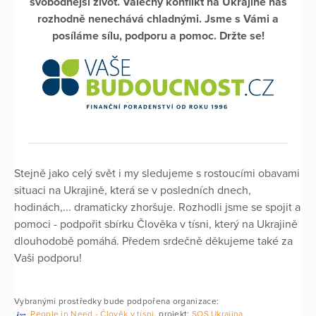
svobodnější život. Válečný konflikt na Ukrajině nás
rozhodně nenechává chladnými. Jsme s Vámi a
posíláme sílu, podporu a pomoc. Držte se!
Stejně jako celý svět i my sledujeme s rostoucími obavami
situaci na Ukrajině, která se v posledních dnech,
hodinách,... dramaticky zhoršuje. Rozhodli jsme se spojit a
pomoci - podpořit sbírku Člověka v tísni, který na Ukrajině
dlouhodobě pomáhá. Předem srdečně děkujeme také za
Vaši podporu!
Vybranými prostředky bude podpořena organizace:
People in Need - Člověk v tísni
, projekt:
SOS Ukrajina