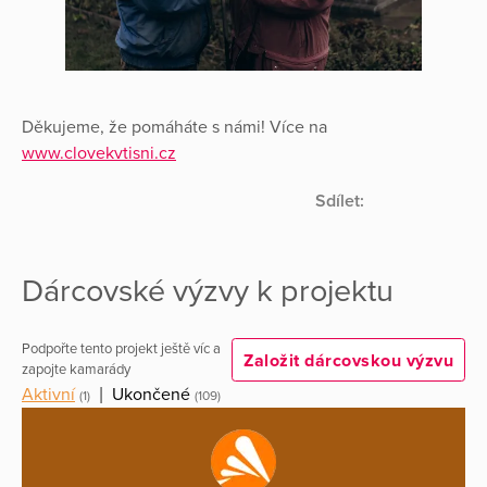
Děkujeme, že pomáháte s námi! Více na
www.clovekvtisni.cz
Sdílet:
Dárcovské výzvy k projektu
Podpořte tento projekt ještě víc a
Založit dárcovskou výzvu
zapojte kamarády
Aktivní
|
Ukončené
(1)
(109)