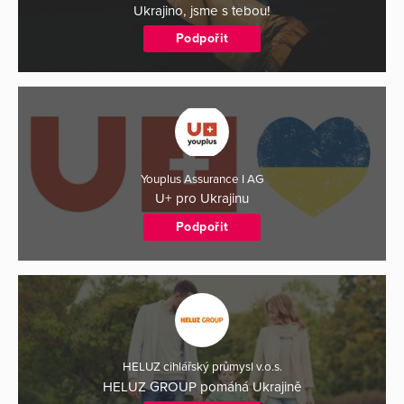
Ukrajino, jsme s tebou!
Podpořit
Youplus Assurance I AG
U+ pro Ukrajinu
Podpořit
HELUZ cihlářský průmysl v.o.s.
HELUZ GROUP pomáhá Ukrajině