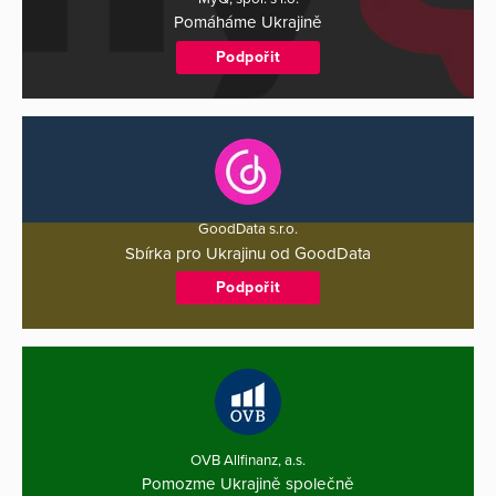
Pomáháme Ukrajině
Podpořit
GoodData s.r.o.
Sbírka pro Ukrajinu od GoodData
Podpořit
OVB Allfinanz, a.s.
Pomozme Ukrajině společně