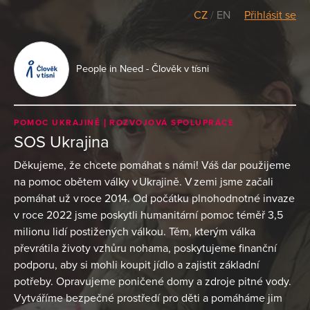
CZ
/
EN
Přihlásit se
People in Need - Člověk v tísni
POMOC UKRAJINĚ
ROZVOJOVÁ SPOLUPRÁCE
SOS Ukrajina
Děkujeme, že chcete pomáhat s námi! Váš dar použijeme
na pomoc obětem války v Ukrajině. V zemi jsme začali
pomáhat už v roce 2014. Od počátku plnohodnotné invaze
v roce 2022 jsme poskytli humanitární pomoc téměř 3,5
milionu lidí postižených válkou. Těm, kterým válka
převrátila životy vzhůru nohama, poskytujeme finanční
podporu, aby si mohli koupit jídlo a zajistit základní
potřeby. Opravujeme poničené domy a zdroje pitné vody.
Vytváříme bezpečné prostředí pro děti a pomáháme jim