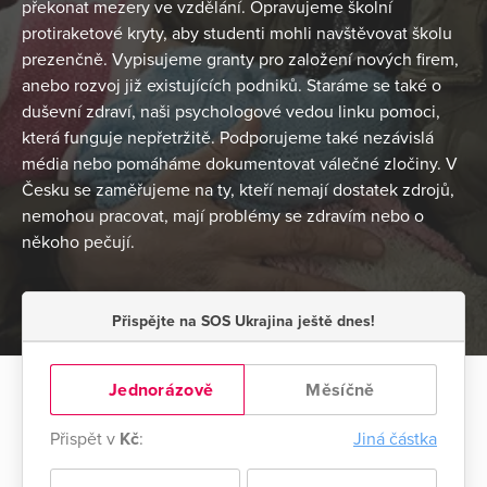
překonat mezery ve vzdělání. Opravujeme školní
protiraketové kryty, aby studenti mohli navštěvovat školu
prezenčně. Vypisujeme granty pro založení nových firem,
anebo rozvoj již existujících podniků. Staráme se také o
duševní zdraví, naši psychologové vedou linku pomoci,
která funguje nepřetržitě. Podporujeme také nezávislá
média nebo ‎pomáháme dokumentovat válečné zločiny. V
Česku se zaměřujeme na ty, kteří nemají dostatek zdrojů,
‎nemohou pracovat, mají problémy se zdravím nebo o
někoho pečují.
Přispějte na SOS Ukrajina ještě dnes!
Jednorázově
Měsíčně
Přispět v
Kč
:
Jiná částka