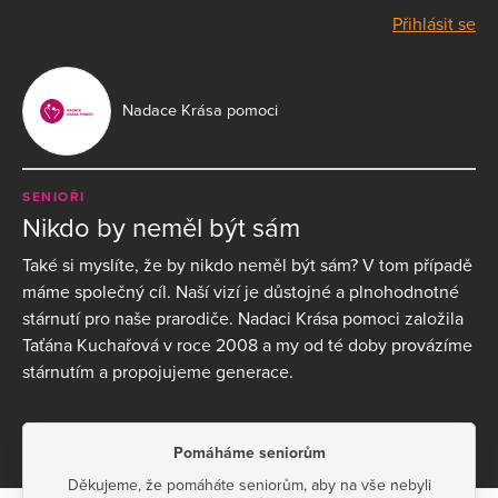
Přihlásit se
Nadace Krása pomoci
SENIOŘI
Nikdo by neměl být sám
Také si myslíte, že by nikdo neměl být sám? V tom případě
máme společný cíl. Naší vizí je důstojné a plnohodnotné
stárnutí pro naše prarodiče. Nadaci Krása pomoci založila
Taťána Kuchařová v roce 2008 a my od té doby provázíme
stárnutím a propojujeme generace.
Pomáháme seniorům
Děkujeme, že pomáháte seniorům, aby na vše nebyli