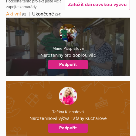
Podpořte tento projekt ještě víc a
Založit dárcovskou výzvu
zapojte kamarády
Aktivní
|
Ukončené
(0)
(24)
Marie Pospíšilová
Narozeniny pro dobrou věc
Podpořit
Taťána Kuchařová
Narozeninová výzva Taťány Kuchařové
Podpořit