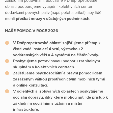
základním potravinám. Současně v Dněpropetrovské
oblasti podporujeme vytápění kolektivních center
dodávkami pevných paliv (např. pelet a briket), aby lidé
mohli
přečkat mrazy v důstojných podmínkách
.
NAŠE POMOC V ROCE 2026
V Dněpropetrovské oblasti zajišťujeme přístup k
čisté vodě instalací 4 vrtů, výstavbou 2
vodárenských věží a 4 systémů na čištění vody.
Poskytujeme
potravinovou podporu zranitelným
skupinám
v kolektivních centrech.
Zajišťujeme
psychosociální a právní pomoc
lidem
zasaženým válkou prostřednictvím mobilních týmů
a online konzultací.
V odlehlých a izolovaných oblastech poskytujeme
sociální dopravu
, díky které mohou mít lidé přístup k
základním sociálním službám a místní
infrastruktuře.