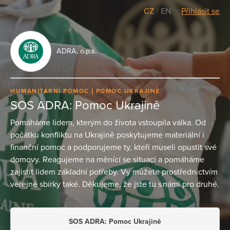
CZ
/
EN
Přihlásit se
ADRA, o.p.s.
HUMANITÁRNÍ POMOC
POMOC UKRAJINĚ
SOS ADRA: Pomoc Ukrajině
Pomáháme lidem, kterým do života vstoupila válka. Od
počátku konfliktu na Ukrajině poskytujeme materiální i
finanční pomoc a podporujeme ty, kteří museli opustit své
domovy. Reagujeme na měnící se situaci a pomáháme
zajistit lidem základní potřeby. Vy můžete prostřednictvím
veřejné sbírky také. Děkujeme, že jste tu s námi pro druhé.
SOS ADRA: Pomoc Ukrajině