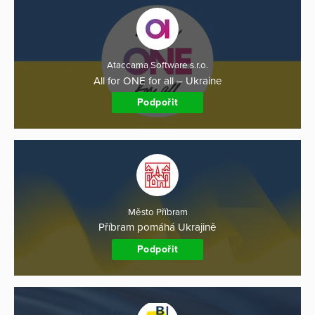
Ataccama Software s.r.o.
All for ONE for all – Ukraine
Podpořit
Město Příbram
Příbram pomáhá Ukrajině
Podpořit