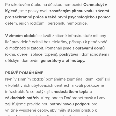
Po raketovém útoku na dětskou nemocnici
Ochmatdyt v
Kyjevě
jsme poskytovali
zasaženým pitnou vodu, zázemí
pro záchranné práce a také první psychologickou pomoc
dětem, jejich rodičům i personálu nemocnice.
V zimním období
se kvůli zničené infrastruktuře miliony
lidí pravidelně ocitali bez elektřiny, přístupu k pitné vodě
či možnosti si zatopit. Pomáhali jsme s
opravami domů
(okna, dveře, izolace, topení),
poskytovali
domácnostem i
dětským domovům
generátory a přímotopy.
PRÁVĚ POMÁHÁME
Nyní v zimním období pomáháme zejména lidem, kteří žijí
v kolektivních ubytovacích centrech a kvůli poškozené
infrastruktuře se potýkají s
nedostatkem tepla a
základních potřeb
. V regionech Dněpropetrovsk a Lvov
zajišťujeme pravidelnou
potravinovou podporu
pro
vnitřně vysídlené osoby, aby měly stabilní přístup k