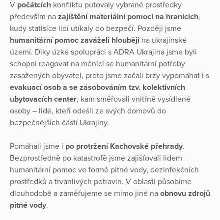
V
počátcích
konfliktu putovaly vybrané prostředky
především na
zajištění materiální pomoci
na hranicích
,
kudy statisíce lidí utíkaly do bezpečí. Později jsme
humanitární pomoc zaváželi hlouběji
na ukrajinské
území. Díky úzké spolupráci s ADRA Ukrajina jsme byli
schopni reagovat na měnící se humanitární potřeby
zasažených obyvatel, proto jsme začali brzy vypomáhat i s
evakuací osob a se zásobováním tzv. kolektivních
ubytovacích center
, kam směřovali vnitřně vysídlené
osoby – lidé, kteří odešli ze svých domovů do
bezpečnějších částí Ukrajiny.
Pomáhali jsme i
po protržení Kachovské přehrady
.
Bezprostředně po katastrofě jsme zajišťovali lidem
humanitární pomoc ve formě pitné vody, dezinfekčních
prostředků a trvanlivých potravin. V oblasti působíme
dlouhodobě a zaměřujeme se mimo jiné na
obnovu zdrojů
pitné vody
.