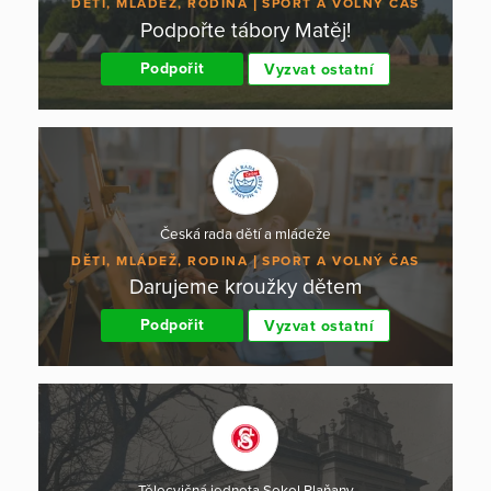
DĚTI, MLÁDEŽ, RODINA
SPORT A VOLNÝ ČAS
Podpořte tábory Matěj!
Podpořit
Vyzvat ostatní
Česká rada dětí a mládeže
DĚTI, MLÁDEŽ, RODINA
SPORT A VOLNÝ ČAS
Darujeme kroužky dětem
Podpořit
Vyzvat ostatní
Tělocvičná jednota Sokol Plaňany