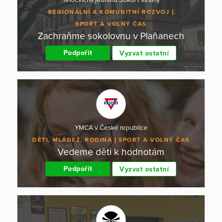
REGIONÁLNÍ A KOMUNITNÍ ROZVOJ
SPORT A VOLNÝ ČAS
Zachraňme sokolovnu v Plaňanech
Podpořit
Vyzvat ostatní
YMCA v České republice
DĚTI, MLÁDEŽ, RODINA
SPORT A VOLNÝ ČAS
Vedeme děti k hodnotám
Podpořit
Vyzvat ostatní