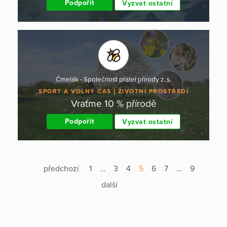
Podpořit
Vyzvat ostatní
Čmelák - Společnost přátel přírody z. s.
SPORT A VOLNÝ ČAS
ŽIVOTNÍ PROSTŘEDÍ
Vraťme 10 % přírodě
Podpořit
Vyzvat ostatní
předchozí
1
…
3
4
5
6
7
…
9
další