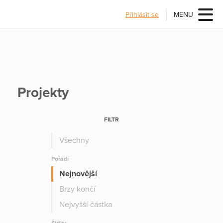
Přihlásit se
MENU
Projekty
FILTR
Všechny
Pořadí
Nejnovější
Brzy končí
Nejvyšší částka