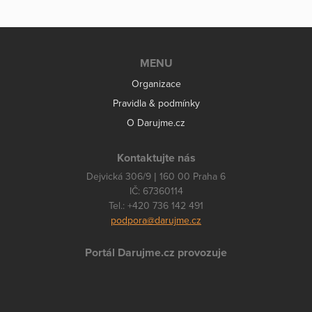
MENU
Organizace
Pravidla & podmínky
O Darujme.cz
Kontaktujte nás
Dejvická 306/9 | 160 00 Praha 6
IČ: 67360114
Tel.: +420 736 142 491
podpora@darujme.cz
Portál Darujme.cz provozuje