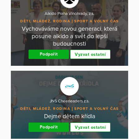
Aikido Praha Vinohrady, z.s.
DĚTI, MLÁDEŽ, RODINA
SPORT A VOLNÝ ČAS
Vychováváme novou generaci, která
posune aikido a svět do lepší
budoucnosti
Podpořit
Vyzvat ostatní
JNS Cheerleaders z.s.
DĚTI, MLÁDEŽ, RODINA
SPORT A VOLNÝ ČAS
Dejme dětem křídla
Podpořit
Vyzvat ostatní