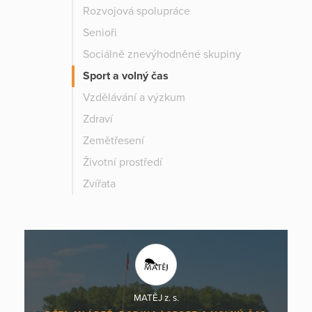
Rozvojová spolupráce
Senioři
Sociálně znevýhodněné skupiny
Sport a volný čas
Vzdělávání a výzkum
Zdraví
Zemětřesení
Životní prostředí
Zvířata
MATĚJ z. s.