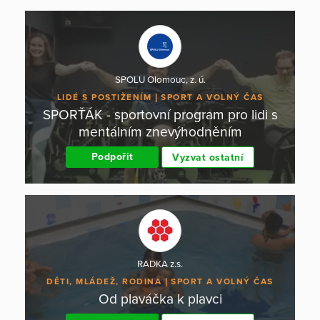
SPOLU Olomouc, z. ú.
LIDÉ S POSTIŽENÍM
SPORT A VOLNÝ ČAS
SPORŤÁK - sportovní program pro lidi s
mentálním znevýhodněním
Podpořit
Vyzvat ostatní
RADKA z.s.
DĚTI, MLÁDEŽ, RODINA
SPORT A VOLNÝ ČAS
Od plaváčka k plavci