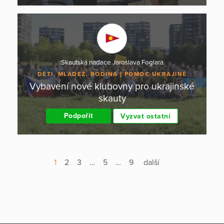
Skautská nadace Jaroslava Foglara
DĚTI, MLÁDEŽ, RODINA
POMOC UKRAJINĚ
Vybavení nové klubovny pro ukrajinské
skauty
Podpořit
Vyzvat ostatní
1
2
3
…
5
…
9
další