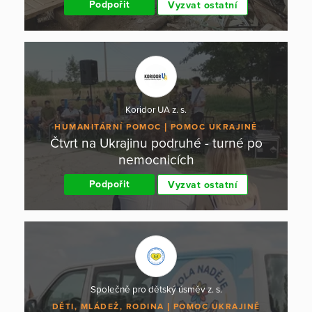
Podpořit
Vyzvat ostatní
Koridor UA z. s.
HUMANITÁRNÍ POMOC
POMOC UKRAJINĚ
Čtvrt na Ukrajinu podruhé - turné po
nemocnicích
Podpořit
Vyzvat ostatní
Společně pro dětský úsměv z. s.
DĚTI, MLÁDEŽ, RODINA
POMOC UKRAJINĚ