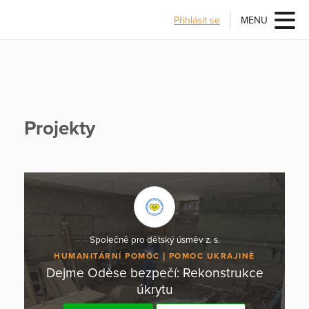
Přihlásit se
MENU
Projekty
Společně pro dětský úsměv z. s.
HUMANITÁRNÍ POMOC
POMOC UKRAJINĚ
Dejme Oděse bezpečí: Rekonstrukce
úkrytu