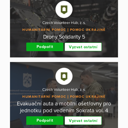
Czech Volunteer Hub, z. s.
HUMANITÁRNÍ POMOC
POMOC UKRAJINĚ
Drony Solidarity 5
Podpořit
Vyzvat ostatní
Czech Volunteer Hub, z. s.
HUMANITÁRNÍ POMOC
POMOC UKRAJINĚ
Evakuační auta a mobilní ošetřovny pro
jednotku pod vedením Sokrata vol. 4
Podpořit
Vyzvat ostatní