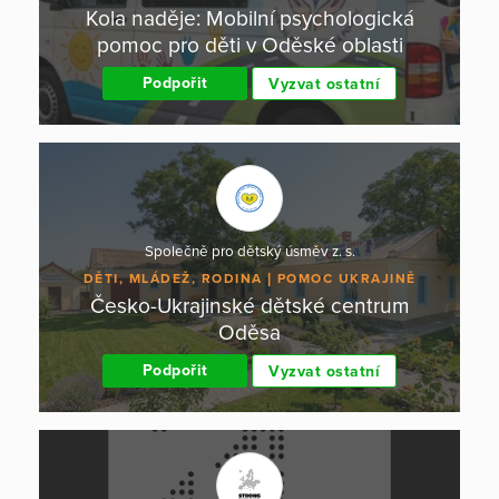
Kola naděje: Mobilní psychologická
pomoc pro děti v Oděské oblasti
Podpořit
Vyzvat ostatní
Společně pro dětský úsměv z. s.
DĚTI, MLÁDEŽ, RODINA
POMOC UKRAJINĚ
Česko-Ukrajinské dětské centrum
Oděsa
Podpořit
Vyzvat ostatní