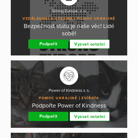
Strong Europe, z. ú.
VZDĚLÁVÁNÍ A VÝZKUM
POMOC UKRAJINĚ
Bezpečnost státu je naše věc! Lidé
sobě!
Podpořit
Vyzvat ostatní
Power of Kindness z. s.
POMOC UKRAJINĚ
ZVÍŘATA
Podpořte Power of Kindness
Podpořit
Vyzvat ostatní