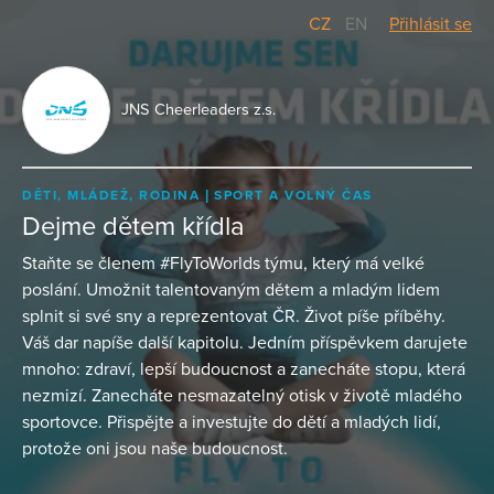
CZ
/
EN
Přihlásit se
JNS Cheerleaders z.s.
DĚTI, MLÁDEŽ, RODINA
SPORT A VOLNÝ ČAS
Dejme dětem křídla
Staňte se členem #FlyToWorlds týmu, který má velké
poslání. Umožnit talentovaným dětem a mladým lidem
splnit si své sny a reprezentovat ČR. Život píše příběhy.
Váš dar napíše další kapitolu. Jedním příspěvkem darujete
mnoho: zdraví, lepší budoucnost a zanecháte stopu, která
nezmizí. Zanecháte nesmazatelný otisk v životě mladého
sportovce. Přispějte a investujte do dětí a mladých lidí,
protože oni jsou naše budoucnost.