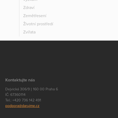
Zdraví
Zemětřesení
Životní prostředí
Zvířata
Kontaktujte nás
Dejvická 306/9 | 160 00 Praha 6
IČ: 67360114
Tel.: +420 736 142 491
podpora@darujme.cz