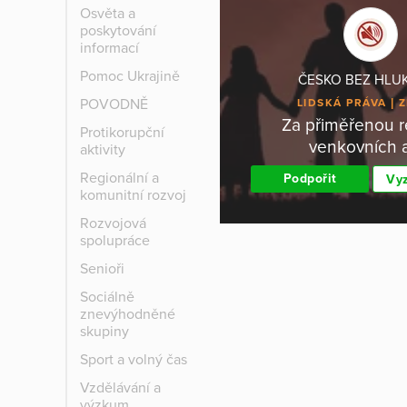
Osvěta a
poskytování
informací
Pomoc Ukrajině
ČESKO BEZ HLUK
POVODNĚ
LIDSKÁ PRÁVA
Z
Za přiměřenou r
Protikorupční
venkovních 
aktivity
Regionální a
Podpořit
Vyz
komunitní rozvoj
Rozvojová
spolupráce
Senioři
Sociálně
znevýhodněné
skupiny
Sport a volný čas
Vzdělávání a
výzkum