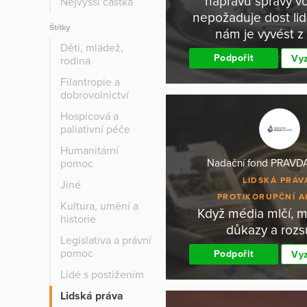
nápravu správy vod
Nejvyšší částka
nepožaduje dost lid
Štítky
nám je vyvést z
Děti, mládež,
Podpořit
Vyz
rodina
Filantropie a
dobrovolnictví
Hospicová a
paliativní péče
Humanitární
pomoc
Nadační fond PRAV
LIDSKÁ PRÁV
Jiné
PROTIKORUPČNÍ A
Kultura, umění a
Když média mlčí, m
historie
důkazy a roz
Legislativa a právní
pomoc
Podpořit
Vyz
Lidé s postižením
Lidská práva