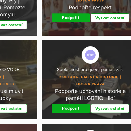
y. Prý ji
LIDSKÁ PRÁVA
í. Pomozte
Podpořte respekt
 omylu.
Podpořit
Vyzvat ostatní
vat ostatní
DA O VODĚ
Společnost pro queer paměť, z. s.
A
KULTURA, UMĚNÍ A HISTORIE
KTIVITY
LIDSKÁ PRÁVA
usí mluvit
Podpořte uchování historie a
sudky
paměti LGBTIQ+ lidí
Podpořit
vat ostatní
Vyzvat ostatní