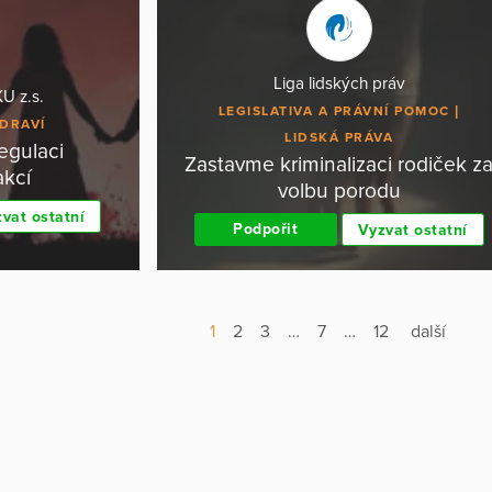
Liga lidských práv
U z.s.
LEGISLATIVA A PRÁVNÍ POMOC
DRAVÍ
LIDSKÁ PRÁVA
egulaci
Zastavme kriminalizaci rodiček z
akcí
volbu porodu
vat ostatní
Podpořit
Vyzvat ostatní
1
2
3
…
7
…
12
další