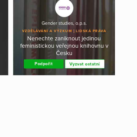
Gender studies, o.p.s.
VZDĚLÁVÁNÍ A VÝZKUM
LIDSKÁ PRÁVA
Nenechte zaniknout jedinou
a
feministickou veřejnou knihovnu v
Česku
Podpořit
Vyzvat ostatní