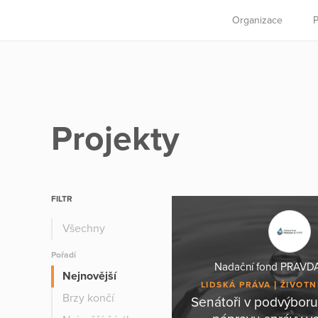
Organizace
P
Projekty
FILTR
Všechny
Pořadí
Nadační fond PRAV
Nejnovější
LIDSKÁ PRÁVA
ŽIVOTN
Brzy končí
Senátoři v podvýboru