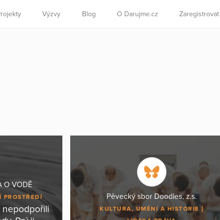
rojekty
Výzvy
Blog
O Darujme.cz
Zaregistrova
DA O VODĚ
Pěvecký sbor Doodles, z.s.
Í PROSTŘEDÍ
 nepodpořili
KULTURA, UMĚNÍ A HISTORIE