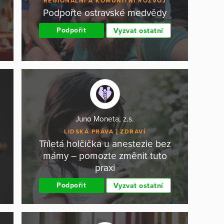
REGIONÁLNÍ A KOMUNITNÍ ROZVOJ
Podpořte ostravské medvědy
Podpořit
Vyzvat ostatní
Juno Moneta, z.s.
LIDSKÁ PRÁVA
ZDRAVÍ
Tříletá holčička u anestezie bez
mámy – pomozte změnit tuto
praxi
Podpořit
Vyzvat ostatní