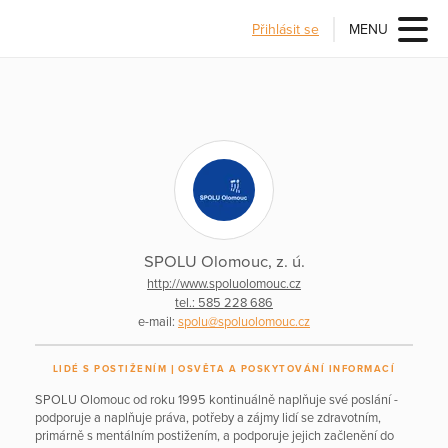
Přihlásit se
MENU
SPOLU Olomouc, z. ú.
http://www.spoluolomouc.cz
tel.: 585 228 686
e-mail:
spolu@spoluolomouc.cz
LIDÉ S POSTIŽENÍM
OSVĚTA A POSKYTOVÁNÍ INFORMACÍ
SPOLU Olomouc od roku 1995 kontinuálně naplňuje své poslání -
podporuje a naplňuje práva, potřeby a zájmy lidí se zdravotním,
primárně s mentálním postižením, a podporuje jejich začlenění do