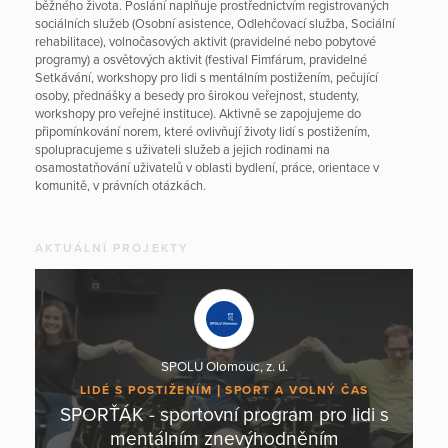
běžného života. Poslání naplňuje prostřednictvím registrovaných
sociálních služeb (Osobní asistence, Odlehčovací služba, Sociální
rehabilitace), volnočasových aktivit (pravidelné nebo pobytové
programy) a osvětových aktivit (festival Fimfárum, pravidelné
Setkávání, workshopy pro lidi s mentálním postižením, pečující
osoby, přednášky a besedy pro širokou veřejnost, studenty,
workshopy pro veřejné instituce). Aktivně se zapojujeme do
připomínkování norem, které ovlivňují životy lidí s postižením,
spolupracujeme s uživateli služeb a jejich rodinami na
osamostatňování uživatelů v oblasti bydlení, práce, orientace v
komunitě, v právních otázkách.
AKTUÁLNÍ PROJEKTY
SPOLU Olomouc, z. ú.
LIDÉ S POSTIŽENÍM
SPORT A VOLNÝ ČAS
SPORŤÁK - sportovní program pro lidi s
mentálním znevýhodněním