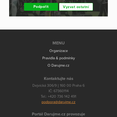
Podpořit
Vyzvat ostatní
MENU
Organizace
Pravidla & podmínky
O Darujme.cz
Kontaktujte nás
Dejvická 306/9 | 160 00 Praha 6
IČ: 67360114
Tel.: +420 736 142 491
podpora@darujme.cz
Portál Darujme.cz provozuje