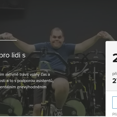
o lidi s
př
aktivně trávit volný čas a
2
sti a to s podporou asistentů,
s mentálním znevýhodněním
Př