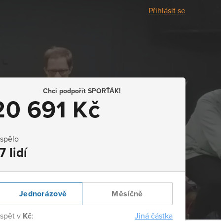
Přihlásit se
Chci podpořít SPORŤÁK!
20 691 Kč
ispělo
7 lidí
Jednorázově
Měsíčně
ispět v
Kč
:
Jiná částka