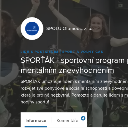
SPOLU Olomouc, z. ú.
LIDÉ S POSTIŽENÍM
SPORT A VOLNÝ ČAS
SPORŤÁK - sportovní program pr
mentálním znevýhodněním
SPORŤÁK umožňuje lidem s mentálním znevýhodněním 
rozvíjet své pohybové a sociální schopnosti a dovedno
která je pro ně nezbytná. Pomozte a darujte lidem 
hodiny sportu!
4
Informace
Komentáře