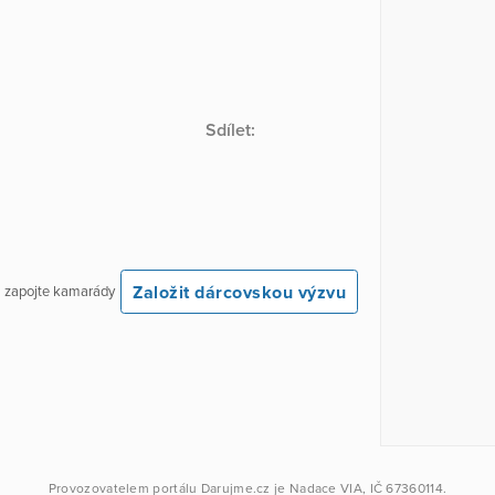
Sdílet:
Založit dárcovskou výzvu
 a zapojte kamarády
Provozovatelem portálu
Darujme.cz
je
Nadace VIA
, IČ 67360114.