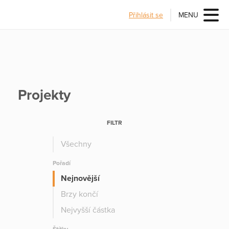
Přihlásit se
MENU
Projekty
FILTR
Všechny
Pořadí
Nejnovější
Brzy končí
Nejvyšší částka