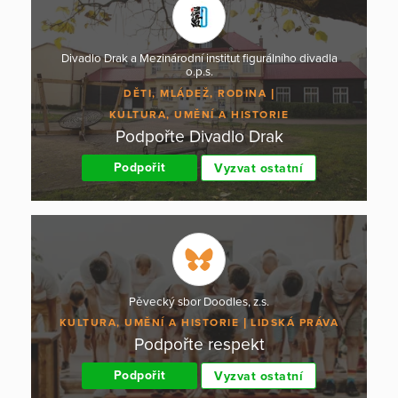
Divadlo Drak a Mezinárodní institut figurálního divadla
o.p.s.
DĚTI, MLÁDEŽ, RODINA
KULTURA, UMĚNÍ A HISTORIE
Podpořte Divadlo Drak
Podpořit
Vyzvat ostatní
Pěvecký sbor Doodles, z.s.
KULTURA, UMĚNÍ A HISTORIE
LIDSKÁ PRÁVA
Podpořte respekt
Podpořit
Vyzvat ostatní