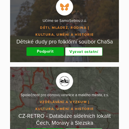
Učíme se SamoSebou z.ú.
DĚTI, MLÁDEŽ, RODINA
KULTURA, UMĚNÍ A HISTORIE
Dětské dudy pro folklórní soubor ChaSa
Podpořit
Vyzvat ostatní
Společnost pro obnovu vesnice a malého města, z.s.
VZDĚLÁVÁNÍ A VÝZKUM
KULTURA, UMĚNÍ A HISTORIE
CZ-RETRO - Databáze sídelních lokalit
Čech, Moravy a Slezska