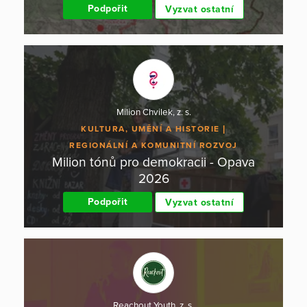
Podpořit
Vyzvat ostatní
Milion Chvilek, z. s.
KULTURA, UMĚNÍ A HISTORIE
REGIONÁLNÍ A KOMUNITNÍ ROZVOJ
Milion tónů pro demokracii - Opava
2026
Podpořit
Vyzvat ostatní
Reachout Youth, z. s.