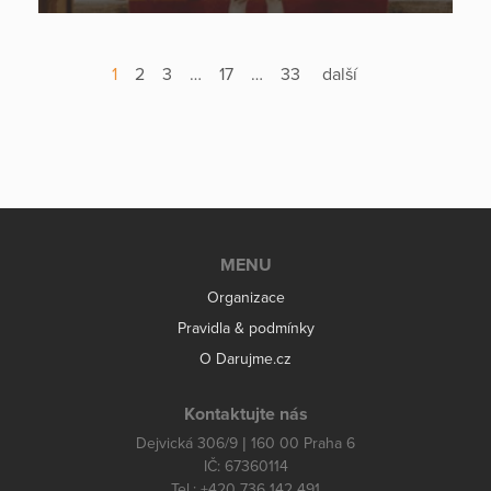
1
2
3
…
17
…
33
další
MENU
Organizace
Pravidla & podmínky
O Darujme.cz
Kontaktujte nás
Dejvická 306/9 | 160 00 Praha 6
IČ: 67360114
Tel.: +420 736 142 491