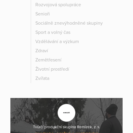
Rozvojová spolupráce
Senioři
Sociálně znevýhodněné skupiny
Sport a volný čas
Vzdělávání a výzkum
Zdraví
Zemětřesení
Životní prostředí
Zvířata
Tvůrčí produkční skupina Remízek, z. s.