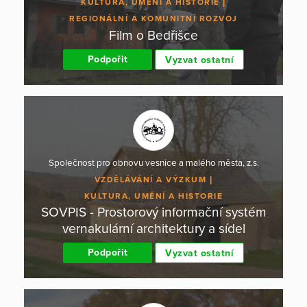
KULTURA, UMĚNÍ A HISTORIE
REGIONÁLNÍ A KOMUNITNÍ ROZVOJ
Film o Bedřišce
Podpořit
Vyzvat ostatní
Společnost pro obnovu vesnice a malého města, z.s.
VZDĚLÁVÁNÍ A VÝZKUM
KULTURA, UMĚNÍ A HISTORIE
SOVPIS - Prostorový informační systém
vernakulární architektury a sídel
Podpořit
Vyzvat ostatní