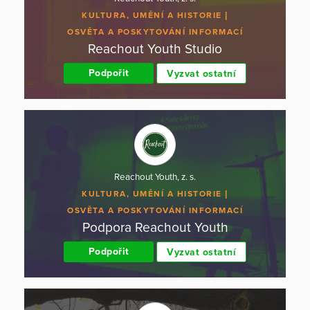
KULTURA, UMĚNÍ A HISTORIE
OSVĚTA A POSKYTOVÁNÍ INFORMACÍ
Reachout Youth Studio
Podpořit
Vyzvat ostatní
Reachout Youth, z. s.
KULTURA, UMĚNÍ A HISTORIE
OSVĚTA A POSKYTOVÁNÍ INFORMACÍ
Podpora Reachout Youth
Podpořit
Vyzvat ostatní