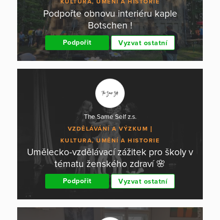
KULTURA, UMĚNÍ A HISTORIE
Podpořte obnovu interiéru kaple
Botschen !
Podpořit
Vyzvat ostatní
The Same Self z.s.
VZDĚLÁVÁNÍ A VÝZKUM
KULTURA, UMĚNÍ A HISTORIE
Umělecko-vzdělávací zážitek pro školy v
tématu ženského zdraví 🌸
Podpořit
Vyzvat ostatní