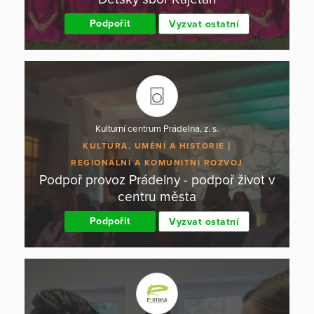
Podpořit
Vyzvat ostatní
Kulturní centrum Prádelna, z. s.
KULTURA, UMĚNÍ A HISTORIE
REGIONÁLNÍ A KOMUNITNÍ ROZVOJ
Podpoř provoz Prádelny - podpoř život v
centru města
Podpořit
Vyzvat ostatní