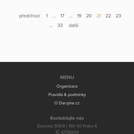
předchozí
1
…
17
…
19
20
21
22
23
…
33
další
MENU
Organizace
Pravidla & podmínky
O Darujme.cz
Kontaktujte nás
Dejvická 306/9 | 160 00 Praha 6
IČ: 67360114