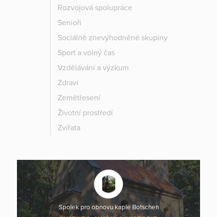
Rozvojová spolupráce
Senioři
Sociálně znevýhodněné skupiny
Sport a volný čas
Vzdělávání a výzkum
Zdraví
Zemětřesení
Životní prostředí
Zvířata
Spolek pro obnovu kaple Botschen