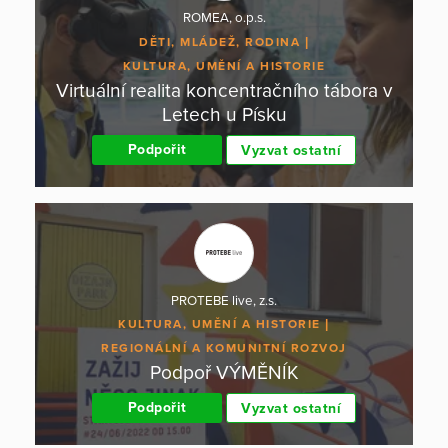
ROMEA, o.p.s.
DĚTI, MLÁDEŽ, RODINA
KULTURA, UMĚNÍ A HISTORIE
Virtuální realita koncentračního tábora v
Letech u Písku
Podpořit
Vyzvat ostatní
PROTEBE live, z.s.
KULTURA, UMĚNÍ A HISTORIE
REGIONÁLNÍ A KOMUNITNÍ ROZVOJ
Podpoř VÝMĚNÍK
Podpořit
Vyzvat ostatní