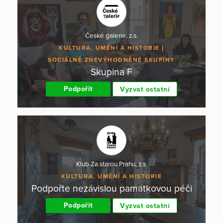
České galerie, z.s.
KULTURA, UMĚNÍ A HISTORIE
SOCIÁLNĚ ZNEVÝHODNĚNÉ SKUPINY
Skupina F
Podpořit
Vyzvat ostatní
Klub Za starou Prahu, z.s.
KULTURA, UMĚNÍ A HISTORIE
Podpořte nezávislou památkovou péči
Podpořit
Vyzvat ostatní