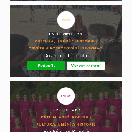
ENDO Talks CZ, z.s.
KULTURA, UMĚNÍ A HISTORIE
OSVĚTA A POSKYTOVÁNÍ INFORMACÍ
Dokumentární film
Podpořit
Vyzvat ostatní
GOSKOBELA z. s.
DĚTI, MLÁDEŽ, RODINA
KULTURA, UMĚNÍ A HISTORIE
Dětský sbor Kajetán