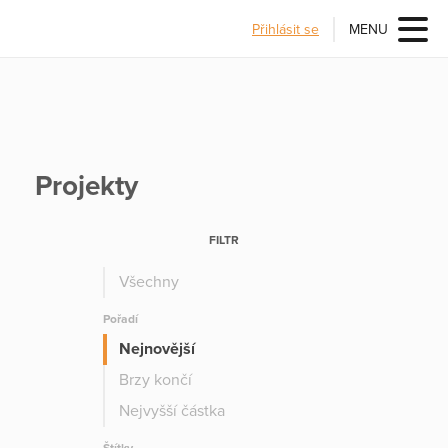
Přihlásit se
MENU
Projekty
FILTR
Všechny
Pořadí
Nejnovější
Brzy končí
Nejvyšší částka