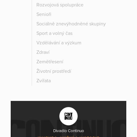
Rozvojová spolupráce
Senioři
Sociálně znevýhodněné skupiny
Sport a volný čas
Vzdělávání a výzkum
Zdraví
Zemětřesení
Životní prostředí
Zvířata
Divadlo Continuo