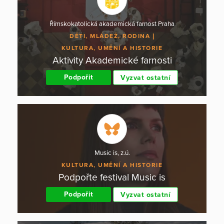
Římskokatolická akademická farnost Praha
DĚTI, MLÁDEŽ, RODINA
KULTURA, UMĚNÍ A HISTORIE
Aktivity Akademické farnosti
Podpořit
Vyzvat ostatní
Music is, z.ú.
KULTURA, UMĚNÍ A HISTORIE
Podpořte festival Music is
Podpořit
Vyzvat ostatní