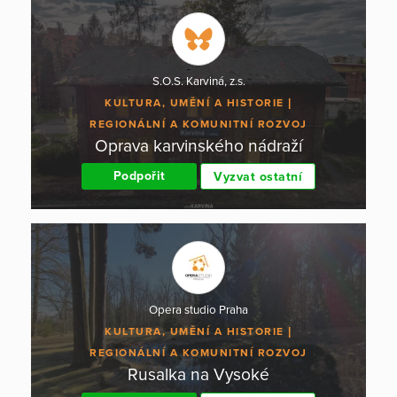
S.O.S. Karviná, z.s.
KULTURA, UMĚNÍ A HISTORIE
REGIONÁLNÍ A KOMUNITNÍ ROZVOJ
Oprava karvinského nádraží
Podpořit
Vyzvat ostatní
Opera studio Praha
KULTURA, UMĚNÍ A HISTORIE
REGIONÁLNÍ A KOMUNITNÍ ROZVOJ
Rusalka na Vysoké