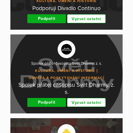
KULTURA, UMĚNÍ A HISTORIE
Podporuji Divadlo Continuo
Podpořit
Vyzvat ostatní
Spolek přátel časopisu Svět Dharmy, z. s.
KULTURA, UMĚNÍ A HISTORIE
OSVĚTA A POSKYTOVÁNÍ INFORMACÍ
Spolek přátel časopisu Svět Dharmy, z.
s.
Podpořit
Vyzvat ostatní