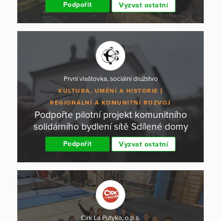
Podpořit
Vyzvat ostatní
První vlaštovka, sociální družstvo
KULTURA, UMĚNÍ A HISTORIE
REGIONÁLNÍ A KOMUNITNÍ ROZVOJ
Podpořte pilotní projekt komunitního
solidárního bydlení sítě Sdílené domy
Podpořit
Vyzvat ostatní
Cirk La Putyka, o.p.s.