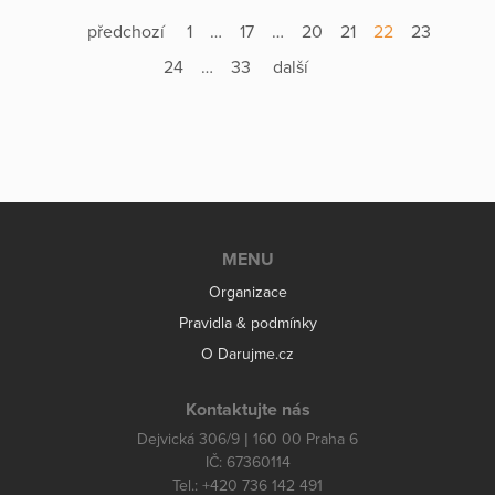
předchozí
1
…
17
…
20
21
22
23
24
…
33
další
MENU
Organizace
Pravidla & podmínky
O Darujme.cz
Kontaktujte nás
Dejvická 306/9 | 160 00 Praha 6
IČ: 67360114
Tel.: +420 736 142 491