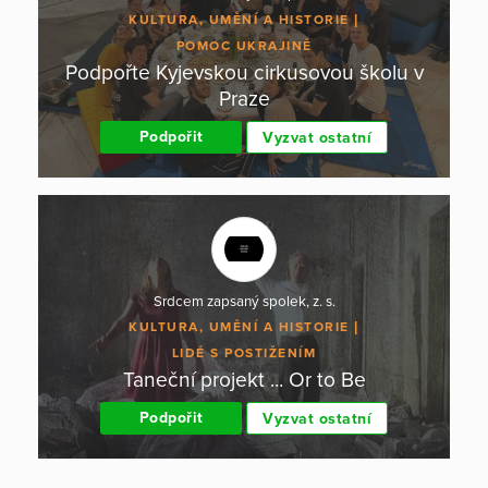
KULTURA, UMĚNÍ A HISTORIE
POMOC UKRAJINĚ
Podpořte Kyjevskou cirkusovou školu v
Praze
Podpořit
Vyzvat ostatní
Srdcem zapsaný spolek, z. s.
KULTURA, UMĚNÍ A HISTORIE
LIDÉ S POSTIŽENÍM
Taneční projekt ... Or to Be
Podpořit
Vyzvat ostatní