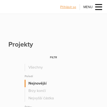
Přihlásit se
MENU
Projekty
FILTR
Všechny
Pořadí
Nejnovější
Brzy končí
Nejvyšší částka