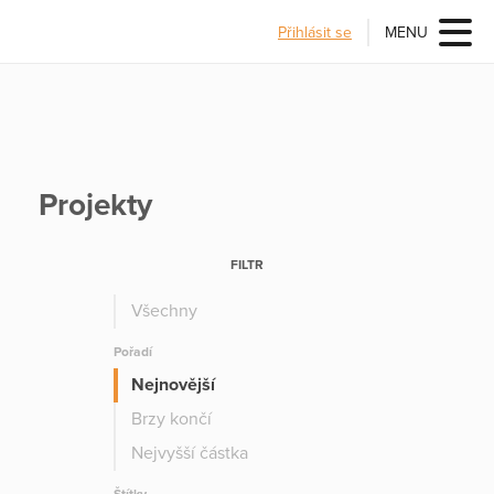
Přihlásit se
MENU
Projekty
FILTR
Všechny
Pořadí
Nejnovější
Brzy končí
Nejvyšší částka