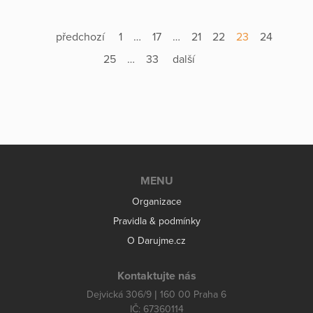
předchozí
1
…
17
…
21
22
23
24
25
…
33
další
MENU
Organizace
Pravidla & podmínky
O Darujme.cz
Kontaktujte nás
Dejvická 306/9 | 160 00 Praha 6
IČ: 67360114