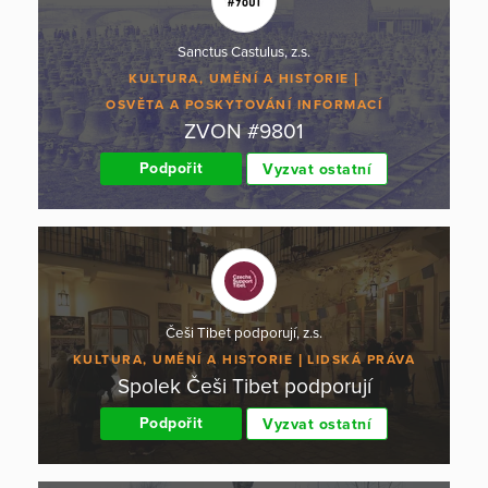
Sanctus Castulus, z.s.
KULTURA, UMĚNÍ A HISTORIE
OSVĚTA A POSKYTOVÁNÍ INFORMACÍ
ZVON #9801
Podpořit
Vyzvat ostatní
Češi Tibet podporují, z.s.
KULTURA, UMĚNÍ A HISTORIE
LIDSKÁ PRÁVA
Spolek Češi Tibet podporují
Podpořit
Vyzvat ostatní