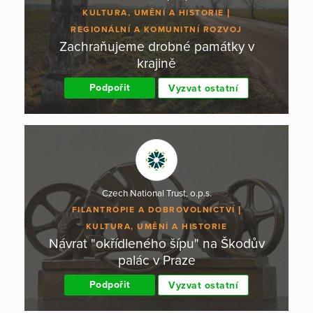
KULTURA, UMĚNÍ A HISTORIE
REGIONÁLNÍ A KOMUNITNÍ ROZVOJ
Zachraňujeme drobné památky v
krajině
Podpořit
Vyzvat ostatní
Czech National Trust, o.p.s.
FILANTROPIE A DOBROVOLNICTVÍ
KULTURA, UMĚNÍ A HISTORIE
Návrat "okřídleného šípu" na Škodův
palác v Praze
Podpořit
Vyzvat ostatní