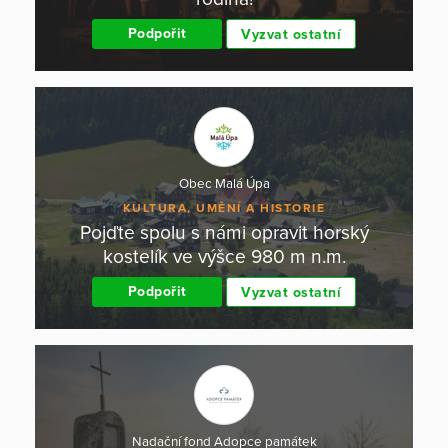
Podpořit
Vyzvat ostatní
Obec Malá Úpa
KULTURA, UMĚNÍ A HISTORIE
Pojďte spolu s námi opravit horský
kostelík ve výšce 980 m n.m.
Podpořit
Vyzvat ostatní
Nadační fond Adopce památek