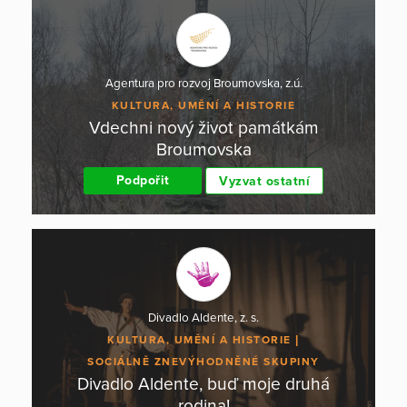
Agentura pro rozvoj Broumovska, z.ú.
KULTURA, UMĚNÍ A HISTORIE
Vdechni nový život památkám
Broumovska
Podpořit
Vyzvat ostatní
Divadlo Aldente, z. s.
KULTURA, UMĚNÍ A HISTORIE
SOCIÁLNĚ ZNEVÝHODNĚNÉ SKUPINY
Divadlo Aldente, buď moje druhá
rodina!