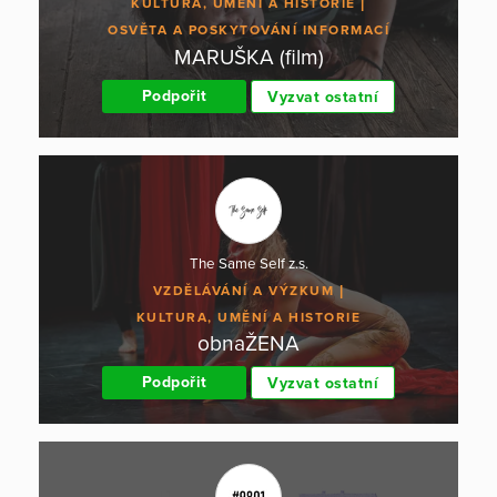
KULTURA, UMĚNÍ A HISTORIE
OSVĚTA A POSKYTOVÁNÍ INFORMACÍ
MARUŠKA (film)
Podpořit
Vyzvat ostatní
The Same Self z.s.
VZDĚLÁVÁNÍ A VÝZKUM
KULTURA, UMĚNÍ A HISTORIE
obnaŽENA
Podpořit
Vyzvat ostatní