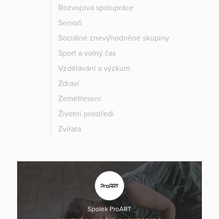
Rozvojová spolupráce
Senioři
Sociálně znevýhodněné skupiny
Sport a volný čas
Vzdělávání a výzkum
Zdraví
Zemětřesení
Životní prostředí
Zvířata
Spolek ProART