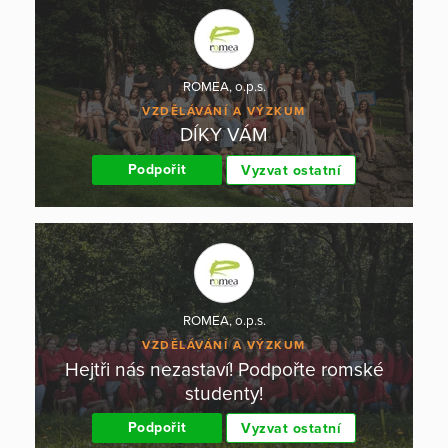
ROMEA, o.p.s.
VZDĚLÁVÁNÍ A VÝZKUM
DÍKY VÁM
Podpořit
Vyzvat ostatní
ROMEA, o.p.s.
VZDĚLÁVÁNÍ A VÝZKUM
Hejtři nás nezastaví! Podpořte romské
studenty!
Podpořit
Vyzvat ostatní