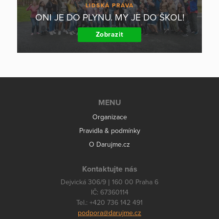
LIDSKÁ PRÁVA
ONI JE DO PLYNU. MY JE DO ŠKOL!
Zobrazit
MENU
Organizace
Pravidla & podmínky
O Darujme.cz
Kontaktujte nás
Dejvická 306/9 | 160 00 Praha 6
IČ: 67360114
Tel.: +420 736 142 491
podpora@darujme.cz