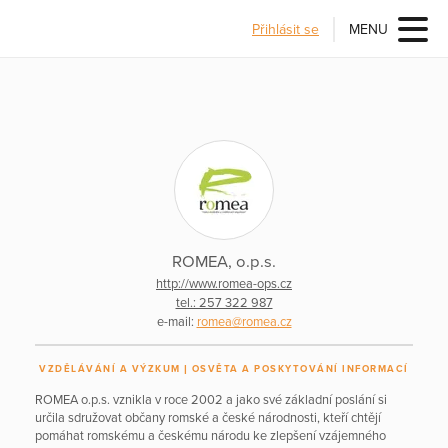
Přihlásit se
MENU
ROMEA, o.p.s.
http://www.romea-ops.cz
tel.: 257 322 987
e-mail:
romea@romea.cz
VZDĚLÁVÁNÍ A VÝZKUM
OSVĚTA A POSKYTOVÁNÍ INFORMACÍ
ROMEA o.p.s. vznikla v roce 2002 a jako své základní poslání si
určila sdružovat občany romské a české národnosti, kteří chtějí
pomáhat romskému a českému národu ke zlepšení vzájemného