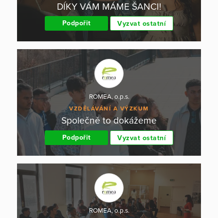
DÍKY VÁM MÁME ŠANCI!
Podpořit
Vyzvat ostatní
ROMEA, o.p.s.
VZDĚLÁVÁNÍ A VÝZKUM
Společně to dokážeme
Podpořit
Vyzvat ostatní
ROMEA, o.p.s.