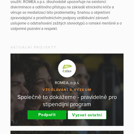
soužití. ROMEA o.p.s. dlouhodobě upozorňuje na existenci
diskriminace a odlišného přístupu na základě etnického klíče a
věnuje se medializaci této problematiky. Snahou o objektivní
zpravodajství a prostřednictvím podpory vzdělávání zároveň
usilujeme o odstraňování zažitých stereotypů o romské menšině a o
vzájemné poznání a respekt.
AKTUÁLNÍ PROJEKTY
ROMEA, o.p.s.
VZDĚLÁVÁNÍ A VÝZKUM
Společně to dokážeme - pravidelně pro
stipendijní program
Podpořit
Vyzvat ostatní