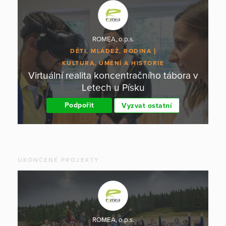
ROMEA, o.p.s.
DĚTI, MLÁDEŽ, RODINA
KULTURA, UMĚNÍ A HISTORIE
Virtuální realita koncentračního tábora v
Letech u Písku
Podpořit
Vyzvat ostatní
UKONČENÉ PROJEKTY
ROMEA, o.p.s.