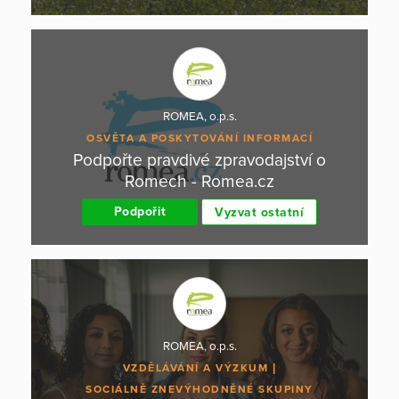
ROMEA, o.p.s.
OSVĚTA A POSKYTOVÁNÍ INFORMACÍ
Podpořte pravdivé zpravodajství o
Romech - Romea.cz
Podpořit
Vyzvat ostatní
ROMEA, o.p.s.
VZDĚLÁVÁNÍ A VÝZKUM
SOCIÁLNĚ ZNEVÝHODNĚNÉ SKUPINY