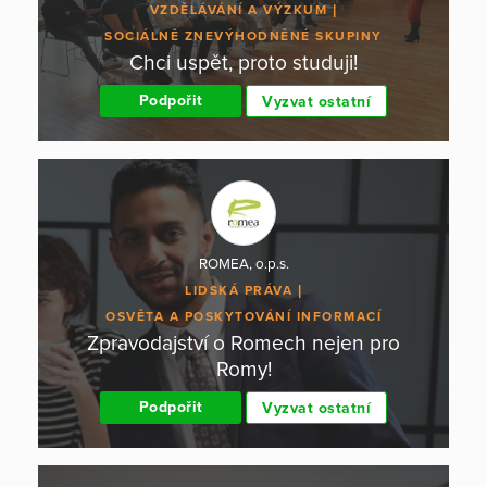
VZDĚLÁVÁNÍ A VÝZKUM
SOCIÁLNĚ ZNEVÝHODNĚNÉ SKUPINY
Chci uspět, proto studuji!
Podpořit
Vyzvat ostatní
ROMEA, o.p.s.
LIDSKÁ PRÁVA
OSVĚTA A POSKYTOVÁNÍ INFORMACÍ
Zpravodajství o Romech nejen pro
Romy!
Podpořit
Vyzvat ostatní