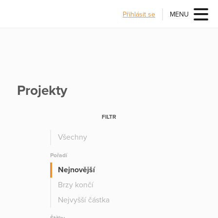
Přihlásit se
MENU
Projekty
FILTR
Všechny
Pořadí
Nejnovější
Brzy končí
Nejvyšší částka