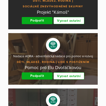
DĚTI, MLÁDEŽ, RODINA
SOCIÁLNĚ ZNEVÝHODNĚNÉ SKUPINY
Projekt "Kámoš"
Podpořit
Vyzvat ostatní
Nadace ADRA - adventistická nadace pro pomoc a rozvoj
DĚTI, MLÁDEŽ, RODINA
LIDÉ S POSTIŽENÍM
Pomoc pro Elu Dvořáčkovou
Podpořit
Vyzvat ostatní