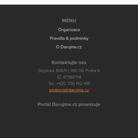
MENU
Organizace
Pravidla & podmínky
O Darujme.cz
Kontaktujte nás
Dejvická 306/9 | 160 00 Praha 6
IČ: 67360114
Tel.: +420 736 142 491
podpora@darujme.cz
Portál Darujme.cz provozuje