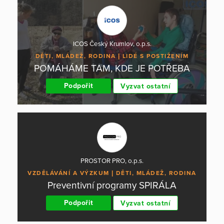
ICOS Český Krumlov, o.p.s.
DĚTI, MLÁDEŽ, RODINA
LIDÉ S POSTIŽENÍM
POMÁHÁME TAM, KDE JE POTŘEBA
Podpořit
Vyzvat ostatní
PROSTOR PRO, o.p.s.
VZDĚLÁVÁNÍ A VÝZKUM
DĚTI, MLÁDEŽ, RODINA
Preventivní programy SPIRÁLA
Podpořit
Vyzvat ostatní