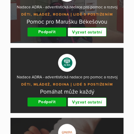
Nadace ADRA - adventistická nadace pro pomoc a rozvoj
DĚTI, MLÁDEŽ, RODINA
LIDÉ S POSTIŽENÍM
Pomoc pro Marušku Békešovou
Podpořit
Vyzvat ostatní
Nadace ADRA - adventistická nadace pro pomoc a rozvoj
DĚTI, MLÁDEŽ, RODINA
LIDÉ S POSTIŽENÍM
Pomáhat může každý
Podpořit
Vyzvat ostatní