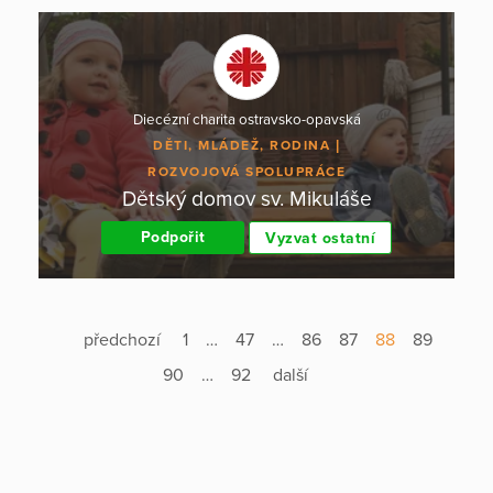
Diecézní charita ostravsko-opavská
DĚTI, MLÁDEŽ, RODINA
ROZVOJOVÁ SPOLUPRÁCE
Dětský domov sv. Mikuláše
Podpořit
Vyzvat ostatní
předchozí
1
…
47
…
86
87
88
89
90
…
92
další