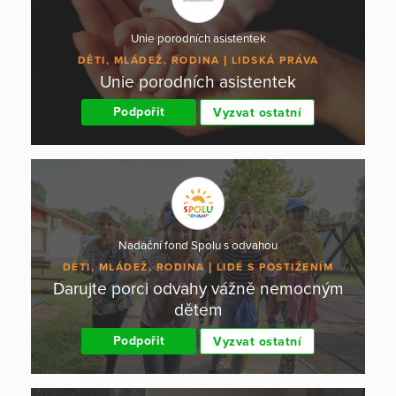
Unie porodních asistentek
DĚTI, MLÁDEŽ, RODINA
LIDSKÁ PRÁVA
Unie porodních asistentek
Podpořit
Vyzvat ostatní
Nadační fond Spolu s odvahou
DĚTI, MLÁDEŽ, RODINA
LIDÉ S POSTIŽENÍM
Darujte porci odvahy vážně nemocným
dětem
Podpořit
Vyzvat ostatní