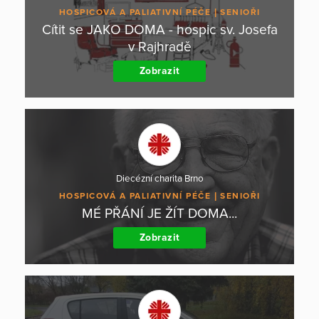
HOSPICOVÁ A PALIATIVNÍ PÉČE
SENIOŘI
Cítit se JAKO DOMA - hospic sv. Josefa
v Rajhradě
Zobrazit
Diecézní charita Brno
HOSPICOVÁ A PALIATIVNÍ PÉČE
SENIOŘI
MÉ PŘÁNÍ JE ŽÍT DOMA...
Zobrazit