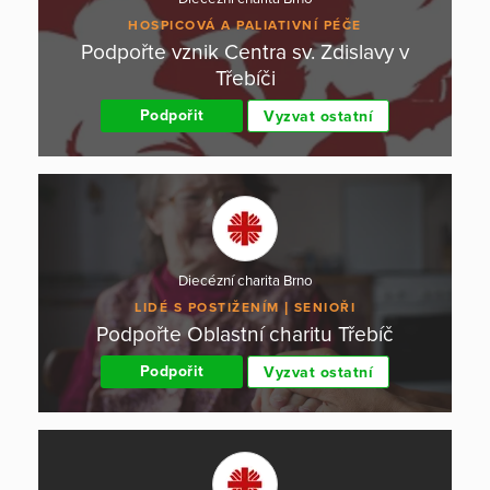
HOSPICOVÁ A PALIATIVNÍ PÉČE
Podpořte vznik Centra sv. Zdislavy v
Třebíči
Podpořit
Vyzvat ostatní
Diecézní charita Brno
LIDÉ S POSTIŽENÍM
SENIOŘI
Podpořte Oblastní charitu Třebíč
Podpořit
Vyzvat ostatní