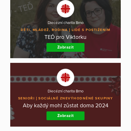
Diecézní charita Brno
DĚTI, MLÁDEŽ, RODINA
LIDÉ S POSTIŽENÍM
TEĎ pro Viktorku
Zobrazit
Diecézní charita Brno
SENIOŘI
SOCIÁLNĚ ZNEVÝHODNĚNÉ SKUPINY
Aby každý mohl zůstat doma 2024
Zobrazit