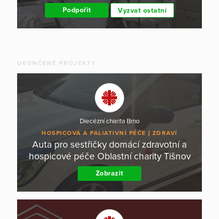
Podpořit
Vyzvat ostatní
UKONČENÉ PROJEKTY
Diecézní charita Brno
HOSPICOVÁ A PALIATIVNÍ PÉČE
ZDRAVÍ
Auta pro sestřičky domácí zdravotní a
hospicové péče Oblastní charity Tišnov
Zobrazit