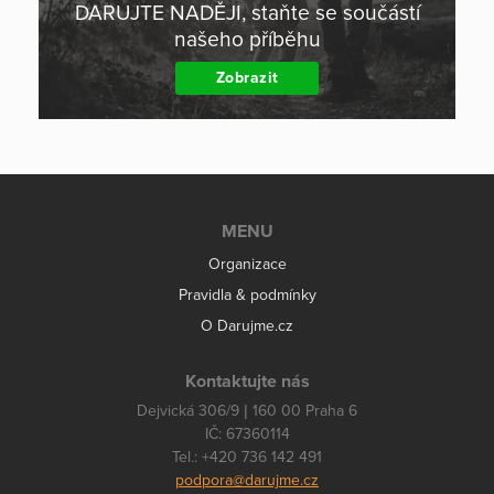
DARUJTE NADĚJI, staňte se součástí
našeho příběhu
Zobrazit
MENU
Organizace
Pravidla & podmínky
O Darujme.cz
Kontaktujte nás
Dejvická 306/9 | 160 00 Praha 6
IČ: 67360114
Tel.: +420 736 142 491
podpora@darujme.cz