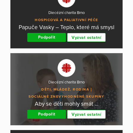
Diecézní charita Brno
HOSPICOVÁ A PALIATIVNÍ PÉČE
Papuče Vasky – Teplo, které má smysl
Podpořit
Vyzvat ostatní
Diecézní charita Brno
DĚTI, MLÁDEŽ, RODINA
SOCIÁLNĚ ZNEVÝHODNĚNÉ SKUPINY
Aby se děti mohly smát ...
Podpořit
Vyzvat ostatní