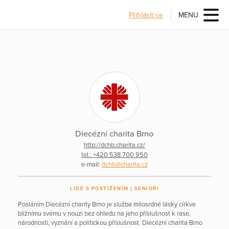
Přihlásit se
MENU
Diecézní charita Brno
http://dchb.charita.cz/
tel.: +420 538 700 950
e-mail:
dchb@charita.cz
LIDÉ S POSTIŽENÍM
SENIOŘI
Posláním Diecézní charity Brno je služba milosrdné lásky církve
bližnímu svému v nouzi bez ohledu na jeho příslušnost k rase,
národnosti, vyznání a politickou příslušnost. Diecézní charita Brno