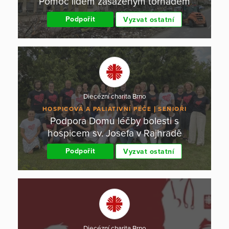
Pomoc lidem zasaženým tornádem
Podpořit
Vyzvat ostatní
Diecézní charita Brno
HOSPICOVÁ A PALIATIVNÍ PÉČE
SENIOŘI
Podpora Domu léčby bolesti s
hospicem sv. Josefa v Rajhradě
Podpořit
Vyzvat ostatní
Diecézní charita Brno