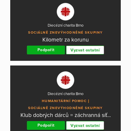
Diecézní charita Brno
SOCIÁLNĚ ZNEVÝHODNĚNÉ SKUPINY
Kilometr za korunu
Podpořit
Vyzvat ostatní
Diecézní charita Brno
HUMANITÁRNÍ POMOC
SOCIÁLNĚ ZNEVÝHODNĚNÉ SKUPINY
Klub dobrých dárců = záchranná síť...
Podpořit
Vyzvat ostatní