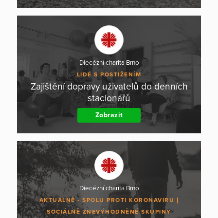
Diecézní charita Brno
LIDÉ S POSTIŽENÍM
Zajištění dopravy uživatelů do denních
stacionářů
Zobrazit
Diecézní charita Brno
AKTUÁLNĚ - SPOLU PROTI KORONAVIRU
SOCIÁLNĚ ZNEVÝHODNĚNÉ SKUPINY