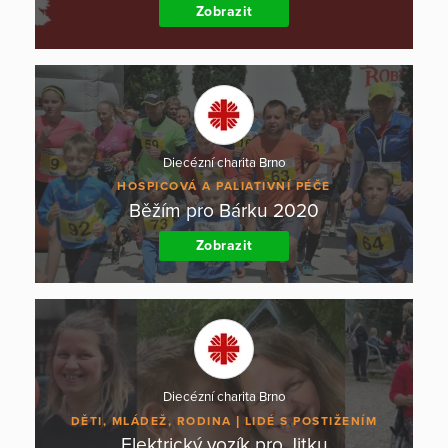
Zobrazit
Diecézní charita Brno
HOSPICOVÁ A PALIATIVNÍ PÉČE
Běžím pro Bárku 2020
Zobrazit
Diecézní charita Brno
DĚTI, MLÁDEŽ, RODINA
LIDÉ S POSTIŽENÍM
Elektrický vozík pro Jitku