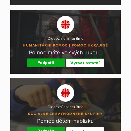
Diecézní charita Brno
HUMANITÁRNÍ POMOC
POMOC UKRAJINĚ
Pomoc máte ve svých rukou...
Podpořit
Vyzvat ostatní
Diecézní charita Brno
SOCIÁLNĚ ZNEVÝHODNĚNÉ SKUPINY
Pomoc dětem nablízku