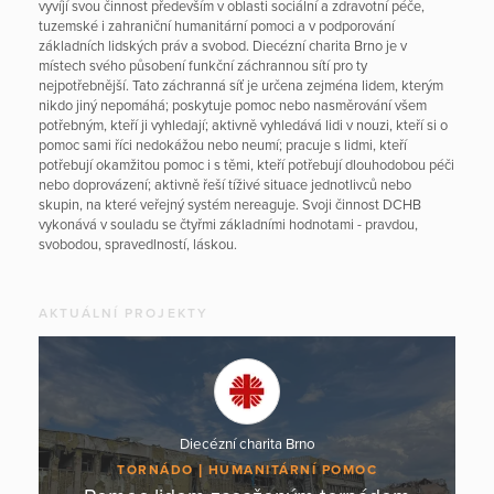
vyvíjí svou činnost především v oblasti sociální a zdravotní péče,
tuzemské i zahraniční humanitární pomoci a v podporování
základních lidských práv a svobod. Diecézní charita Brno je v
místech svého působení funkční záchrannou sítí pro ty
nejpotřebnější. Tato záchranná síť je určena zejména lidem, kterým
nikdo jiný nepomáhá; poskytuje pomoc nebo nasměrování všem
potřebným, kteří ji vyhledají; aktivně vyhledává lidi v nouzi, kteří si o
pomoc sami říci nedokážou nebo neumí; pracuje s lidmi, kteří
potřebují okamžitou pomoc i s těmi, kteří potřebují dlouhodobou péči
nebo doprovázení; aktivně řeší tíživé situace jednotlivců nebo
skupin, na které veřejný systém nereaguje. Svoji činnost DCHB
vykonává v souladu se čtyřmi základními hodnotami - pravdou,
svobodou, spravedlností, láskou.
AKTUÁLNÍ PROJEKTY
Diecézní charita Brno
TORNÁDO
HUMANITÁRNÍ POMOC