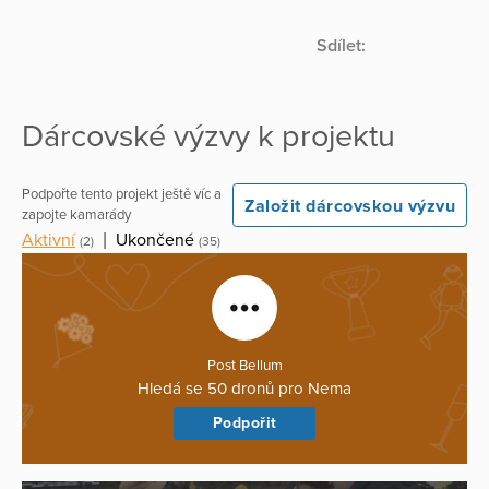
Sdílet:
Dárcovské výzvy k projektu
Podpořte tento projekt ještě víc a
Založit dárcovskou výzvu
zapojte kamarády
Aktivní
|
Ukončené
(2)
(35)
Post Bellum
Hledá se 50 dronů pro Nema
Podpořit