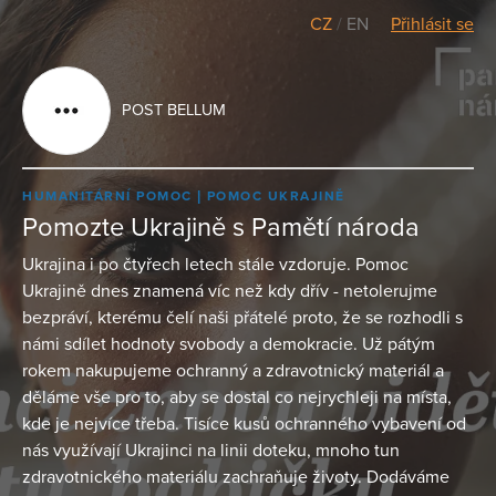
CZ
/
EN
Přihlásit se
POST BELLUM
HUMANITÁRNÍ POMOC
POMOC UKRAJINĚ
Pomozte Ukrajině s Pamětí národa
Ukrajina i po čtyřech letech stále vzdoruje. Pomoc
Ukrajině dnes znamená víc než kdy dřív - netolerujme
bezpráví, kterému čelí naši přátelé proto, že se rozhodli s
námi sdílet hodnoty svobody a demokracie. Už pátým
rokem nakupujeme ochranný a zdravotnický materiál a
děláme vše pro to, aby se dostal co nejrychleji na místa,
kde je nejvíce třeba. Tisíce kusů ochranného vybavení od
nás využívají Ukrajinci na linii doteku, mnoho tun
zdravotnického materiálu zachraňuje životy. Dodáváme