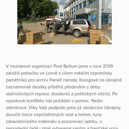
V neziskové organizaci Post Bellum jsme v roce 2O19
založili pobočku ve Lvově s cílem natáčet vzpomínky
pamětníků pro archiv Paměť národa. Kolegové na Ukrajině
zaznamenali desítky příběhů především z doby
stalinistických represí, disidentů a politických vězňů. Po
vypuknutí konfliktu nás požádali o pomoc. Nešlo
odmítnout. Díky Vaší podpoře jsme již obráncům Ukrajiny
doručili tisíce neprůstřelných vest a helem, tuny
zdravotnického materiálu a pozorovací optiku, v
neposlední řadě i plně vybavené sanitní a hasičské vozy.