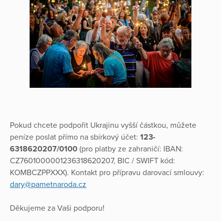
Pokud chcete podpořit Ukrajinu vyšší částkou, můžete
peníze poslat přímo na sbírkový účet:
123-
6318620207/0100
(pro platby ze zahraničí: IBAN:
CZ7601000001236318620207, BIC / SWIFT kód:
KOMBCZPPXXX). Kontakt pro přípravu darovací smlouvy:
dary@pametnaroda.cz
Děkujeme za Vaši podporu!