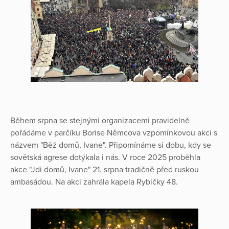
Během srpna se stejnými organizacemi pravidelně
pořádáme v parčíku Borise Němcova vzpomínkovou akci s
názvem "Běž domů, Ivane". Připomínáme si dobu, kdy se
sovětská agrese dotýkala i nás. V roce 2025 proběhla
akce "Jdi domů, Ivane" 21. srpna tradičně před ruskou
ambasádou. Na akci zahrála kapela Rybičky 48.