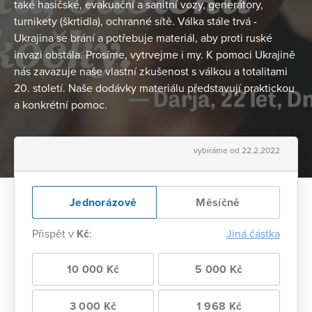
také hasičské, evakuační a sanitní vozy, generátory,
turnikety (škrtidla), ochranné sítě. Válka stále trvá -
Ukrajina se brání a potřebuje materiál, aby proti ruské
invazi obstála. Prosíme, vytrvejme i my. K pomoci Ukrajině
nás zavazuje naše vlastní zkušenost s válkou a totalitami
20. století. Naše dodávky materiálu představují praktickou
a konkrétní pomoc.
vybíráme od 22.2.2022
Jednorázově
Měsíčně
Přispět v
Kč
:
Jiná částka
10 000 Kč
5 000 Kč
3 000 Kč
1 968 Kč