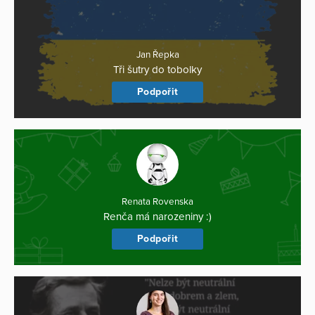
Jan Řepka
Tři šutry do tobolky
Podpořit
Renata Rovenska
Renča má narozeniny :)
Podpořit