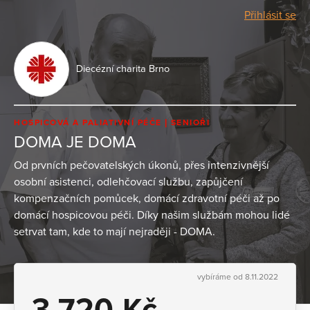
Přihlásit se
Diecézní charita Brno
HOSPICOVÁ A PALIATIVNÍ PÉČE
SENIOŘI
DOMA JE DOMA
Od prvních pečovatelských úkonů, přes intenzivnější
osobní asistenci, odlehčovací službu, zapůjčení
kompenzačních pomůcek, domácí zdravotní péči až po
domácí hospicovou péči. Díky našim službám mohou lidé
setrvat tam, kde to mají nejraději - DOMA.
vybíráme od 8.11.2022
3 720 Kč