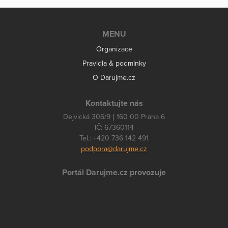
MENU
Organizace
Pravidla & podmínky
O Darujme.cz
Kontaktujte nás
Dejvická 306/9 | 160 00 Praha 6
IČ: 67360114
Tel.: +420 736 142 491
podpora@darujme.cz
Portál Darujme.cz provozuje