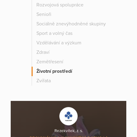
Rozvojová spolupráce
Senioři
Sociálně znevýhodněné skupiny
Sport a volný čas
Vzdělávání a výzkum
Zdraví
Zemětřesení
Životní prostředí
Zvířata
Rezekvítek, z. s.