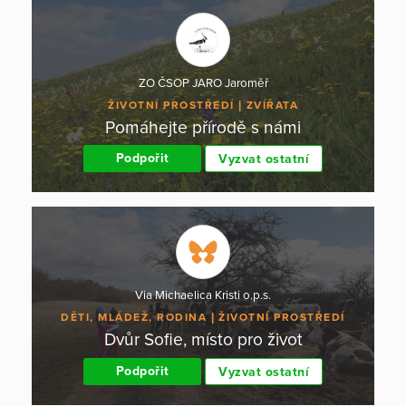
ZO ČSOP JARO Jaroměř
ŽIVOTNÍ PROSTŘEDÍ
ZVÍŘATA
Pomáhejte přírodě s námi
Podpořit
Vyzvat ostatní
Via Michaelica Kristi o.p.s.
DĚTI, MLÁDEŽ, RODINA
ŽIVOTNÍ PROSTŘEDÍ
Dvůr Sofie, místo pro život
Podpořit
Vyzvat ostatní