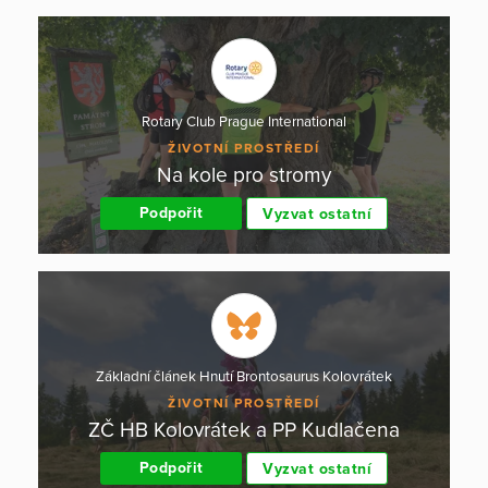
Rotary Club Prague International
ŽIVOTNÍ PROSTŘEDÍ
Na kole pro stromy
Podpořit
Vyzvat ostatní
Základní článek Hnutí Brontosaurus Kolovrátek
ŽIVOTNÍ PROSTŘEDÍ
ZČ HB Kolovrátek a PP Kudlačena
Podpořit
Vyzvat ostatní