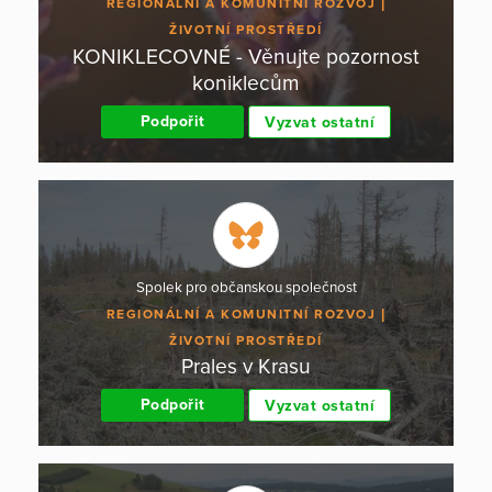
REGIONÁLNÍ A KOMUNITNÍ ROZVOJ
ŽIVOTNÍ PROSTŘEDÍ
KONIKLECOVNÉ - Věnujte pozornost
koniklecům
Podpořit
Vyzvat ostatní
Spolek pro občanskou společnost
REGIONÁLNÍ A KOMUNITNÍ ROZVOJ
ŽIVOTNÍ PROSTŘEDÍ
Prales v Krasu
Podpořit
Vyzvat ostatní