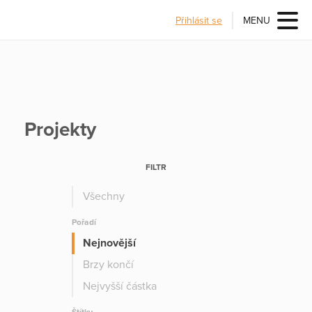
Přihlásit se
MENU
Projekty
FILTR
Všechny
Pořadí
Nejnovější
Brzy končí
Nejvyšší částka