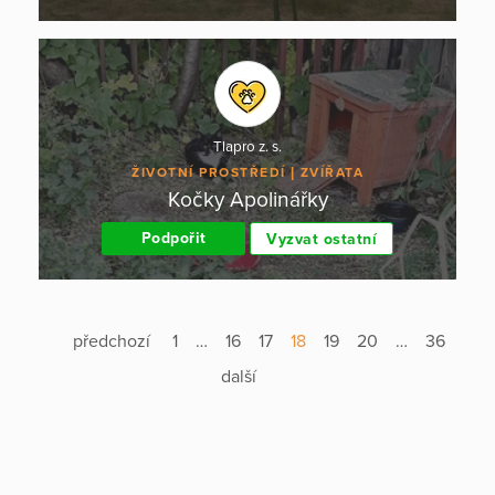
Tlapro z. s.
ŽIVOTNÍ PROSTŘEDÍ
ZVÍŘATA
Kočky Apolinářky
Podpořit
Vyzvat ostatní
předchozí
1
…
16
17
18
19
20
…
36
další