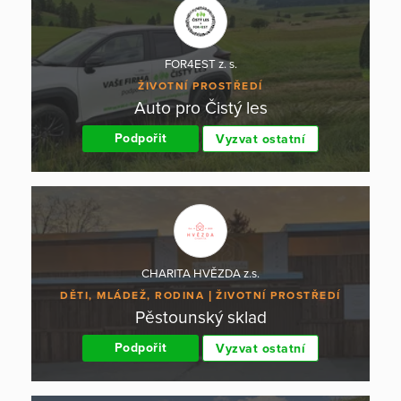
FOR4EST z. s.
ŽIVOTNÍ PROSTŘEDÍ
Auto pro Čistý les
Podpořit
Vyzvat ostatní
CHARITA HVĚZDA z.s.
DĚTI, MLÁDEŽ, RODINA
ŽIVOTNÍ PROSTŘEDÍ
Pěstounský sklad
Podpořit
Vyzvat ostatní