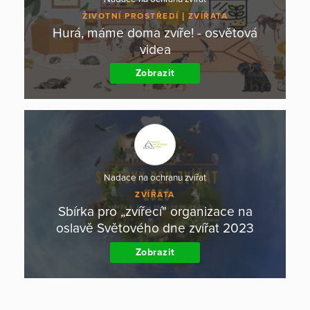
ŽIVOTNÍ PROSTŘEDÍ
ZVÍŘATA
Hurá, máme doma zvíře! - osvětová
videa
Zobrazit
Nadace na ochranu zvířat
ZVÍŘATA
Sbírka pro „zvířecí" organizace na
oslavě Světového dne zvířat 2023
Zobrazit