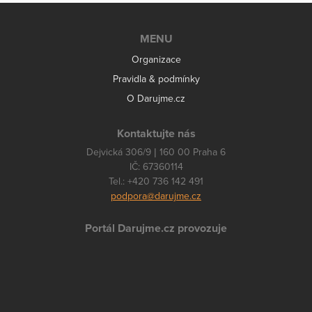
MENU
Organizace
Pravidla & podmínky
O Darujme.cz
Kontaktujte nás
Dejvická 306/9 | 160 00 Praha 6
IČ: 67360114
Tel.: +420 736 142 491
podpora@darujme.cz
Portál Darujme.cz provozuje