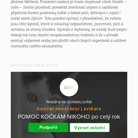
(Animal Welfare). Posláním nadace je trvale zlepšovat vztah člověk –
zvíře – životní prostředí, pomáhat zmírňovat utrpení a zajišťovat
přijatelné životní podmínky zvířat v lidské péči, držených v zajetí i
zvířat volně žijících. Toto poslání vychází z přesvědčení, že zvířata
jsou cítící bytosti, které si zasluhují odpovědnost, pozornost, péči a
ochranu ze strany člověka. Vychází z myšlenky, že každý život (nejen
lidský) má svou vlastní neopakovatelnou hodnotu a že v přírodě
existují vzájemné vazby pro přežití všech živých organismů a udržení
rovnováhy celého ekosystému.
AKTUÁLNÍ PROJEKTY
Nadace na ochranu zvířat
ŽIVOTNÍ PROSTŘEDÍ
ZVÍŘATA
POMOC KOČKÁM NIKOHO po celý rok
Podpořit
Vyzvat ostatní