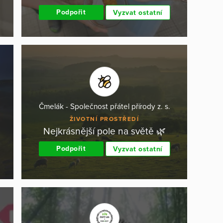
Podpořit
Vyzvat ostatní
Čmelák - Společnost přátel přírody z. s.
ŽIVOTNÍ PROSTŘEDÍ
Nejkrásnější pole na světě 🌿
Podpořit
Vyzvat ostatní