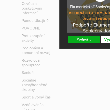
Osvěta a
Ekumenická síť Společný
poskytování
informací
REGIONÁLNÍ A KOMUNI
ŽIVOTNÍ PROST
Pomoc Ukrajině
Podpořte Ekumeni
POVODNĚ
Společný d
Protikorupční
Podpořit
Vyz
aktivity
Regionální a
komunitní rozvoj
Rozvojová
spolupráce
Senioři
Sociálně
znevýhodněné
skupiny
Sport a volný čas
Vzdělávání a
výzkum