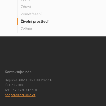
Zdraví
Zemětřesení
Životní prostředí
Zvířata
Kontaktujte nás
Dejvická 306/9 | 160 00 Praha 6
IČ: 67360114
Tel.: +420 736 142 491
podpora@darujme.cz