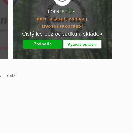
FOR4EST z. s.
DĚTI, MLÁDEŽ, RODINA
ŽIVOTNÍ PROSTŘEDÍ
Čistý les bez odpadků a skládek
Podpořit
Vyzvat ostatní
6
další