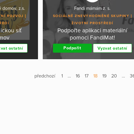
 domov, z.s.
Fandi mámám z. s.
TNÍ ROZVOJ
SOCIÁLNĚ ZNEVÝHODNĚNÉ SKUPINY
ŘEDÍ
ŽIVOTNÍ PROSTŘEDÍ
ckou síť
Podpořte aplikaci materiální
omov
pomoci FandiMat!
Podpořit
vat ostatní
Vyzvat ostatní
předchozí
1
…
16
17
18
19
20
…
3