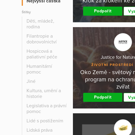
Krok za krokem ke 
Nejvyšší částka
Podpořit
Vyz
Štítky
Děti, mládež,
rodina
Filantropie a
dobrovolnictví
Hospicová a
paliativní péče
Justice for Nature
ŽIVOTNÍ PROSTŘEDÍ
Humanitární
Oko Země - světový 
pomoc
program na ochran
Jiné
zvířat
Kultura, umění a
historie
Podpořit
Vyz
Legislativa a právní
pomoc
Lidé s postižením
Lidská práva