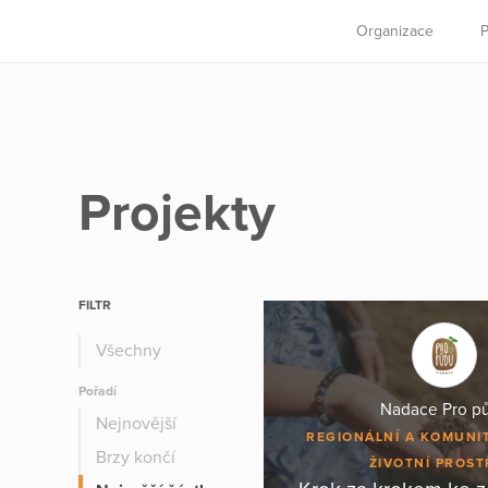
Organizace
P
Projekty
FILTR
Všechny
Pořadí
Nadace Pro p
Nejnovější
REGIONÁLNÍ A KOMUNI
Brzy končí
ŽIVOTNÍ PROST