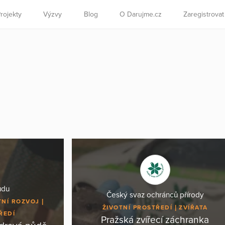
rojekty
Výzvy
Blog
O Darujme.cz
Zaregistrova
ůdu
Český svaz ochránců přírody
TNÍ ROZVOJ
ŽIVOTNÍ PROSTŘEDÍ
ZVÍŘATA
ŘEDÍ
Pražská zvířecí záchranka