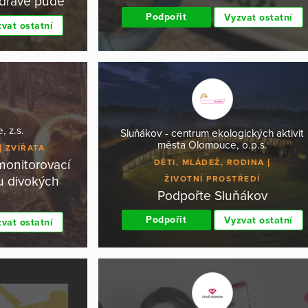
zdravé půdě
Podpořit
Vyzvat ostatní
vat ostatní
, z.s.
Sluňákov - centrum ekologických aktivit
města Olomouce, o.p.s.
ZVÍŘATA
monitorovací
DĚTI, MLÁDEŽ, RODINA
u divokých
ŽIVOTNÍ PROSTŘEDÍ
Podpořte Sluňákov
Podpořit
Vyzvat ostatní
vat ostatní