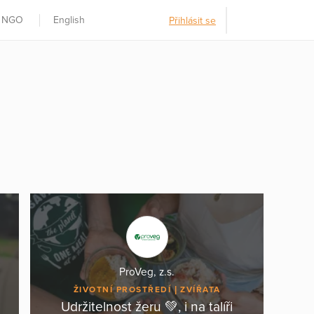
t NGO
English
Přihlásit se
ProVeg, z.s.
ŽIVOTNÍ PROSTŘEDÍ
ZVÍŘATA
Udržitelnost žeru 💚, i na talíři