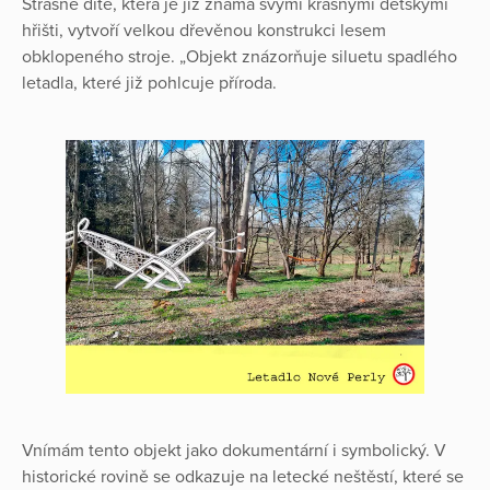
Strašné dítě, která je již známá svými krásnými dětskými
hřišti, vytvoří velkou dřevěnou konstrukci lesem
obklopeného stroje. „Objekt znázorňuje siluetu spadlého
letadla, které již pohlcuje příroda.
Vnímám tento objekt jako dokumentární i symbolický. V
historické rovině se odkazuje na letecké neštěstí, které se