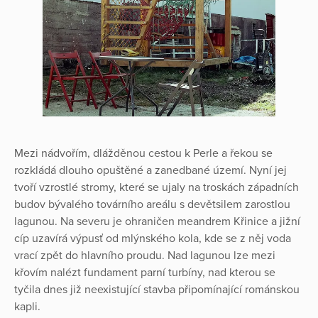
Mezi nádvořím, dlážděnou cestou k Perle a řekou se
rozkládá dlouho opuštěné a zanedbané území. Nyní jej
tvoří vzrostlé stromy, které se ujaly na troskách západních
budov bývalého továrního areálu s devětsilem zarostlou
lagunou. Na severu je ohraničen meandrem Křinice a jižní
cíp uzavírá výpusť od mlýnského kola, kde se z něj voda
vrací zpět do hlavního proudu. Nad lagunou lze mezi
křovím nalézt fundament parní turbíny, nad kterou se
tyčila dnes již neexistující stavba připomínající románskou
kapli.