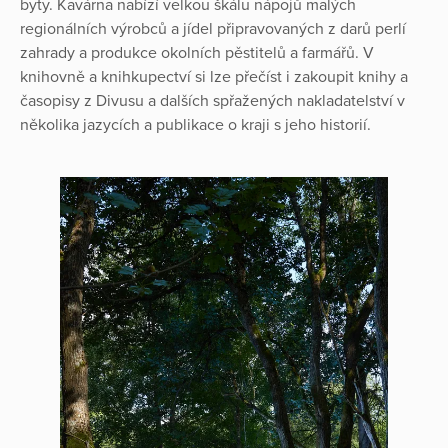
byty. Kavárna nabízí velkou škálu nápojů malých
regionálních výrobců a jídel připravovaných z darů perlí
zahrady a produkce okolních pěstitelů a farmářů. V
knihovně a knihkupectví si lze přečíst i zakoupit knihy a
časopisy z Divusu a dalších spřažených nakladatelství v
několika jazycích a publikace o kraji s jeho historií.