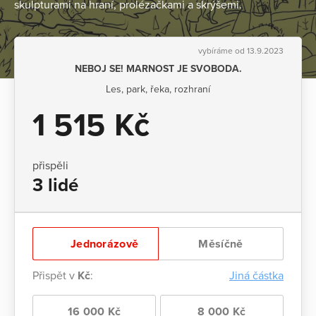
skulpturami na hraní, prolézačkami a skrýšemi.
vybíráme od 13.9.2023
NEBOJ SE! MARNOST JE SVOBODA.
Les, park, řeka, rozhraní
1 515 Kč
přispěli
3 lidé
Jednorázově
Měsíčně
Přispět v
Kč
:
Jiná částka
16 000 Kč
8 000 Kč