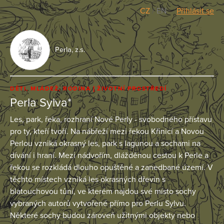
CZ
/
EN
Přihlásit se
Perla, z.s.
DĚTI, MLÁDEŽ, RODINA
ŽIVOTNÍ PROSTŘEDÍ
Perla Sylva*
Les, park, řeka, rozhraní Nové Perly - svobodného přístavu
pro ty, kteří tvoří. Na nábřeží mezi řekou Křinicí a Novou
Perlou vzniká okrasný les, park s lagunou a sochami na
dívání i hraní. Mezi nádvořím, dlážděnou cestou k Perle a
řekou se rozkládá dlouho opuštěné a zanedbané území. V
těchto místech vzniká les okrasných dřevin s
blatouchovou tůní, ve kterém najdou své místo sochy
vybraných autorů vytvořené přímo pro Perlu Sylvu.
Některé sochy budou zároveň užitnými objekty nebo