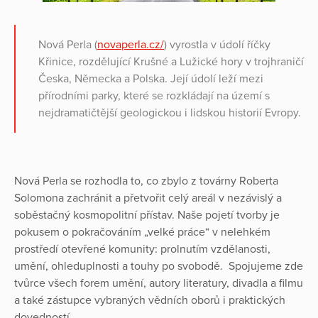
Nová Perla (
novaperla.cz/
) vyrostla v údolí říčky
Křinice, rozdělující Krušné a Lužické hory v trojhraničí
Česka, Německa a Polska. Její údolí leží mezi
přírodními parky, které se rozkládají na území s
nejdramatičtější geologickou i lidskou historií Evropy.
Nová Perla se rozhodla to, co zbylo z továrny Roberta
Solomona zachránit a přetvořit celý areál v nezávislý a
soběstačný kosmopolitní přístav. Naše pojetí tvorby je
pokusem o pokračováním „velké práce“ v nelehkém
prostředí otevřené komunity: prolnutím vzdělanosti,
umění, ohleduplnosti a touhy po svobodě. Spojujeme zde
tvůrce všech forem umění, autory literatury, divadla a filmu
a také zástupce vybraných vědních oborů i praktických
dovedností.