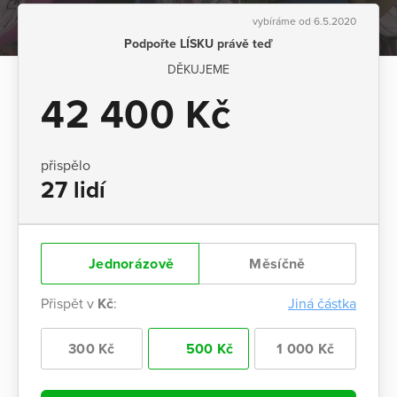
vybíráme od 6.5.2020
Podpořte LÍSKU právě teď
DĚKUJEME
42 400 Kč
přispělo
27 lidí
Jednorázově
Měsíčně
Přispět v
Kč
:
Jiná částka
300 Kč
500 Kč
1 000 Kč