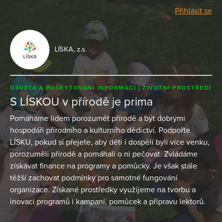
Přihlásit se
LÍSKA, z.s.
OSVĚTA A POSKYTOVÁNÍ INFORMACÍ
ŽIVOTNÍ PROSTŘEDÍ
S LÍSKOU v přírodě je prima
Pomáháme lidem porozumět přírodě a být dobrými
hospodáři přírodního a kulturního dědictví. Podpořte
LÍSKU, pokud si přejete, aby děti i dospělí byli více venku,
porozuměli přírodě a pomáhali o ni pečovat. Zvládáme
získávat finance na programy a pomůcky. Je však stále
těžší zachovat podmínky pro samotné fungování
organizace. Získané prostředky využijeme na tvorbu a
inovaci programů i kampaní, pomůcek a přípravu lektorů.