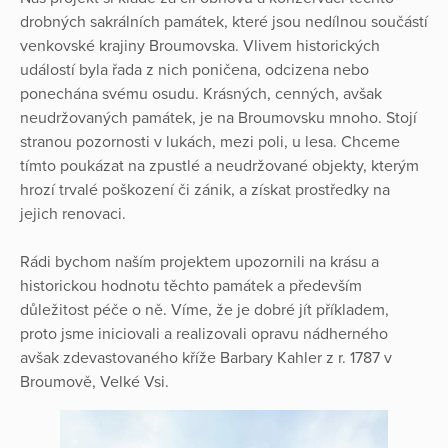
drobných sakrálních památek, které jsou nedílnou součástí
venkovské krajiny Broumovska. Vlivem historických
událostí byla řada z nich poničena, odcizena nebo
ponechána svému osudu. Krásných, cenných, avšak
neudržovaných památek, je na Broumovsku mnoho. Stojí
stranou pozornosti v lukách, mezi poli, u lesa. Chceme
tímto poukázat na zpustlé a neudržované objekty, kterým
hrozí trvalé poškození či zánik, a získat prostředky na
jejich renovaci.
Rádi bychom naším projektem upozornili na krásu a
historickou hodnotu těchto památek a především
důležitost péče o ně. Víme, že je dobré jít příkladem,
proto jsme iniciovali a realizovali opravu nádherného
avšak zdevastovaného kříže Barbary Kahler z r. 1787 v
Broumově, Velké Vsi.