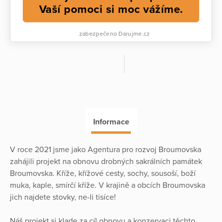
Vaší pomoci si moc vážíme.
zabezpečeno Darujme.cz
Informace
V roce 2021 jsme jako Agentura pro rozvoj Broumovska
zahájili projekt na obnovu drobných sakrálních památek
Broumovska. Kříže, křížové cesty, sochy, sousoší, boží
muka, kaple, smírčí kříže. V krajině a obcích Broumovska
jich najdete stovky, ne-li tisíce!
Náš projekt si klade za cíl obnovu a konzervaci těchto