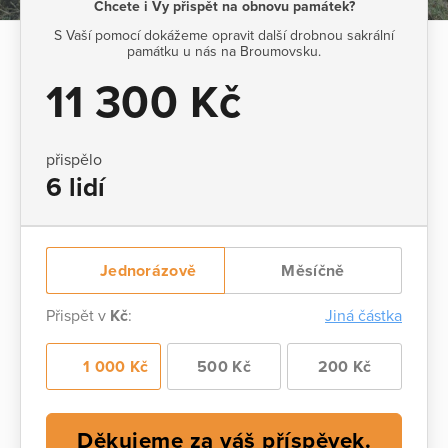
Chcete i Vy přispět na obnovu památek?
S Vaší pomocí dokážeme opravit další drobnou sakrální
památku u nás na Broumovsku.
11 300 Kč
přispělo
6 lidí
Jednorázově
Měsíčně
Přispět v
Kč
:
Jiná částka
1 000 Kč
500 Kč
200 Kč
Děkujeme za váš příspěvek.