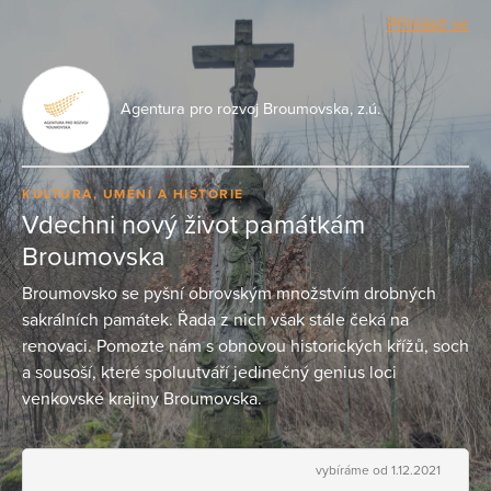
Přihlásit se
Agentura pro rozvoj Broumovska, z.ú.
KULTURA, UMĚNÍ A HISTORIE
Vdechni nový život památkám
Broumovska
Broumovsko se pyšní obrovským množstvím drobných
sakrálních památek. Řada z nich však stále čeká na
renovaci. Pomozte nám s obnovou historických křížů, soch
a sousoší, které spoluutváří jedinečný genius loci
venkovské krajiny Broumovska.
vybíráme od 1.12.2021