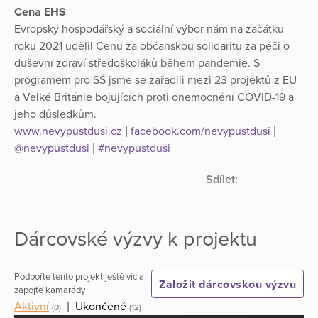
Cena EHS
Evropský hospodářský a sociální výbor nám na začátku
roku 2021 udělil Cenu za občanskou solidaritu za péči o
duševní zdraví středoškoláků během pandemie. S
programem pro SŠ jsme se zařadili mezi 23 projektů z EU
a Velké Británie bojujících proti onemocnění COVID-19 a
jeho důsledkům.
www.nevypustdusi.cz
|
facebook.com/nevypustdusi
|
@nevypustdusi
|
#nevypustdusi
Sdílet:
Dárcovské výzvy k projektu
Podpořte tento projekt ještě víc a
Založit dárcovskou výzvu
zapojte kamarády
Aktivní
|
Ukončené
(0)
(12)