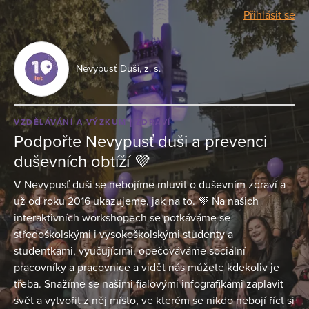
Přihlásit se
Nevypusť Duši, z. s.
VZDĚLÁVÁNÍ A VÝZKUM
ZDRAVÍ
Podpořte Nevypusť duši a prevenci
duševních obtíží 💜
V Nevypusť duši se nebojíme mluvit o duševním zdraví a
už od roku 2016 ukazujeme, jak na to. 💜 Na našich
interaktivních workshopech se potkáváme se
středoškolskými i vysokoškolskými studenty a
studentkami, vyučujícími, opečováváme sociální
pracovníky a pracovnice a vidět nás můžete kdekoliv je
třeba. Snažíme se našimi fialovými infografikami zaplavit
svět a vytvořit z něj místo, ve kterém se nikdo nebojí říct si