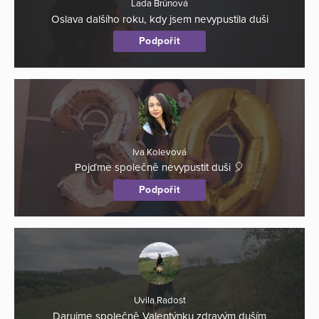
Lada Brůnová
Oslava dalšího roku, kdy jsem nevypustila duši
Podpořit
Iva Kolevová
Pojďme společně nevypustit duši 🎈
Podpořit
Uvila Radost
Darujme společně Valentýnku zdravým duším