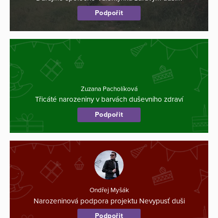
Podpořit
Zuzana Pacholíková
Třicáté narozeniny v barvách duševního zdraví
Podpořit
Ondřej Myšák
Narozeninová podpora projektu Nevypusť duši
Podpořit