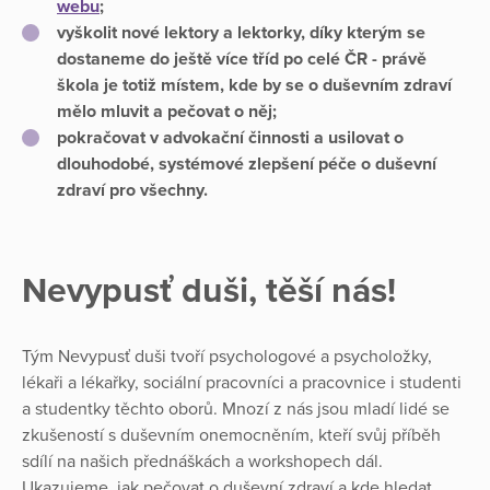
webu
;
vyškolit nové lektory a lektorky, díky kterým se
dostaneme do ještě více tříd po celé ČR - právě
škola je totiž místem, kde by se o duševním zdraví
mělo mluvit a pečovat o něj;
pokračovat v advokační činnosti a usilovat o
dlouhodobé, systémové zlepšení péče o duševní
zdraví pro všechny.
Nevypusť duši, těší nás!
Tým Nevypusť duši tvoří psychologové a psycholožky,
lékaři a lékařky, sociální pracovníci a pracovnice i studenti
a studentky těchto oborů. Mnozí z nás jsou mladí lidé se
zkušeností s duševním onemocněním, kteří svůj příběh
sdílí na našich přednáškách a workshopech dál.
Ukazujeme, jak pečovat o duševní zdraví a kde hledat