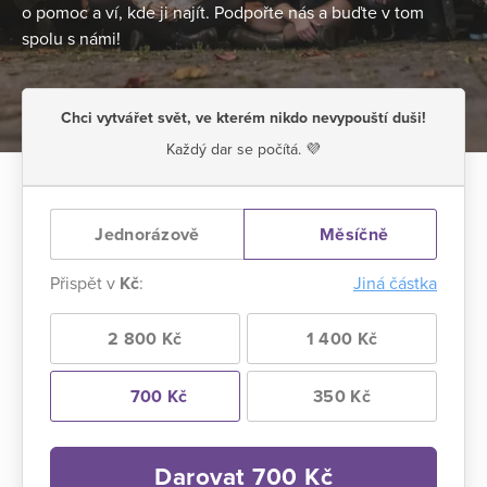
o pomoc a ví, kde ji najít. Podpořte nás a buďte v tom
spolu s námi!
Chci vytvářet svět, ve kterém nikdo nevypouští duši!
Každý dar se počítá. 💜
Jednorázově
Měsíčně
Přispět v
Kč
:
Jiná částka
2 800 Kč
1 400 Kč
700 Kč
350 Kč
Darovat
700
Kč