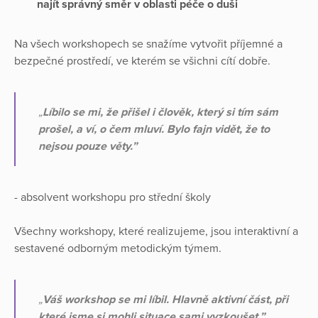
najít správný směr v oblasti péče o duši
Na všech workshopech se snažíme vytvořit příjemné a
bezpečné prostředí, ve kterém se všichni cítí dobře.
„
Líbilo se mi, že přišel i člověk, který si tím sám
prošel, a ví, o čem mluví. Bylo fajn vidět, že to
nejsou pouze věty.”
- absolvent workshopu pro střední školy
Všechny workshopy, které realizujeme, jsou interaktivní a
sestavené odborným metodickým týmem.
„
Váš workshop se mi líbil. Hlavně aktivní část, při
které jsme si mohli situace sami vyzkoušet.”