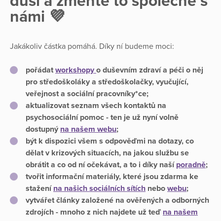
duši a změňte to společně s
námi 💜
Jakákoliv částka pomáhá. Díky ní budeme moci:
pořádat
workshopy
o duševním zdraví a péči o něj
pro středoškoláky a středoškolačky, vyučující,
veřejnost a sociální pracovníky*ce;
aktualizovat seznam všech kontaktů na
psychosociální pomoc - ten je už nyní volně
dostupný
na našem webu
;
být k dispozici všem s odpověďmi na dotazy, co
dělat v krizových situacích, na jakou službu se
obrátit a co od ní očekávat, a to i díky naší
poradně
;
tvořit informační materiály, které jsou zdarma ke
stažení
na našich sociálních sítích
nebo
webu
;
vytvářet články založené na ověřených a odborných
zdrojích - mnoho z nich najdete už teď
na našem