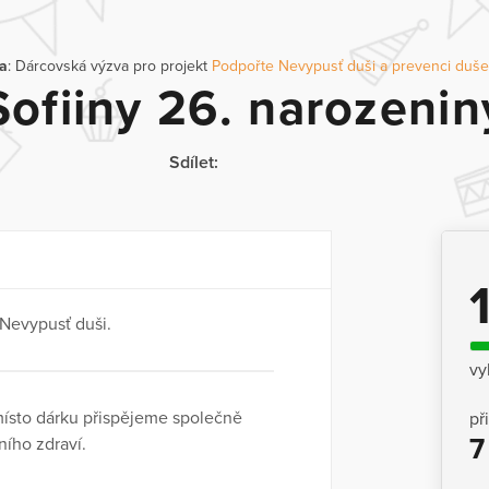
a
: Dárcovská výzva pro projekt
Podpořte Nevypusť duši a prevenci dušev
Sofiiny 26. narozenin
Sdílet:
 Nevypusť duši.
vy
místo dárku přispějeme společně
př
7
ního zdraví.