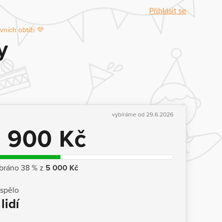
Přihlásit se
ních obtíží 💜
y
vybíráme od 29.6.2026
1 900 Kč
bráno 38 % z
5 000 Kč
ispělo
 lidí