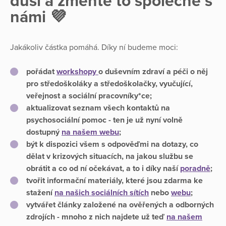
duši a změňte to společně s
námi 💜
Jakákoliv částka pomáhá. Díky ní budeme moci:
pořádat
workshopy
o duševním zdraví a péči o něj
pro středoškoláky a středoškolačky, vyučující,
veřejnost a sociální pracovníky*ce;
aktualizovat seznam všech kontaktů na
psychosociální pomoc - ten je už nyní volně
dostupný
na našem webu
;
být k dispozici všem s odpověďmi na dotazy, co
dělat v krizových situacích, na jakou službu se
obrátit a co od ní očekávat, a to i díky naší
poradně
;
tvořit informační materiály, které jsou zdarma ke
stažení
na našich sociálních sítích
nebo
webu
;
vytvářet články založené na ověřených a odborných
zdrojích - mnoho z nich najdete už teď
na našem