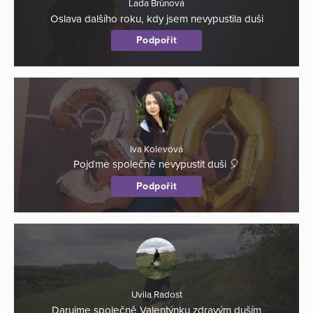
Lada Brůnová
Oslava dalšího roku, kdy jsem nevypustila duši
Podpořit
Iva Kolevová
Pojďme společně nevypustit duši 🎈
Podpořit
Uvila Radost
Darujme společně Valentýnku zdravým duším