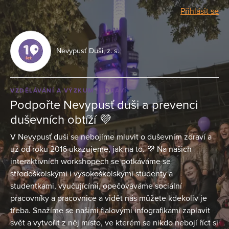
Přihlásit se
Nevypusť Duši, z. s.
VZDĚLÁVÁNÍ A VÝZKUM
ZDRAVÍ
Podpořte Nevypusť duši a prevenci
duševních obtíží 💜
V Nevypusť duši se nebojíme mluvit o duševním zdraví a
už od roku 2016 ukazujeme, jak na to. 💜 Na našich
interaktivních workshopech se potkáváme se
středoškolskými i vysokoškolskými studenty a
studentkami, vyučujícími, opečováváme sociální
pracovníky a pracovnice a vidět nás můžete kdekoliv je
třeba. Snažíme se našimi fialovými infografikami zaplavit
svět a vytvořit z něj místo, ve kterém se nikdo nebojí říct si