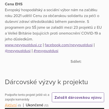
Cena EHS
Evropský hospodářský a sociální výbor nám na začátku
roku 2021 udělil Cenu za občanskou solidaritu za péči o
duševní zdraví středoškoláků během pandemie. S
programem pro SŠ jsme se zařadili mezi 23 projektů z EU
a Velké Británie bojujících proti onemocnění COVID-19 a
jeho důsledkům.
www.nevypustdusi.cz
|
facebook.com/nevypustdusi
|
@nevypustdusi
|
#nevypustdusi
Sdílet:
Dárcovské výzvy k projektu
Podpořte tento projekt ještě víc a
Založit dárcovskou výzvu
zapojte kamarády
Aktivní
|
Ukončené
(0)
(12)