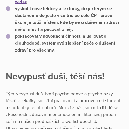
webu
;
vyškolit nové lektory a lektorky, díky kterým se
dostaneme do ještě více tříd po celé ČR - právě
škola je totiž místem, kde by se o duševním zdraví
mělo mluvit a pečovat o něj;
pokračovat v advokační činnosti a usilovat o
dlouhodobé, systémové zlepšení péče o duševní
zdraví pro všechny.
Nevypusť duši, těší nás!
Tým Nevypusť duši tvoří psychologové a psycholožky,
lékaři a lékařky, sociální pracovníci a pracovnice i studenti
a studentky těchto oborů. Mnozí z nás jsou mladí lidé se
zkušeností s duševním onemocněním, kteří svůj příběh
sdílí na našich přednáškách a workshopech dál.
Ukazujeme, jak pečovat o duševní zdraví a kde hledat