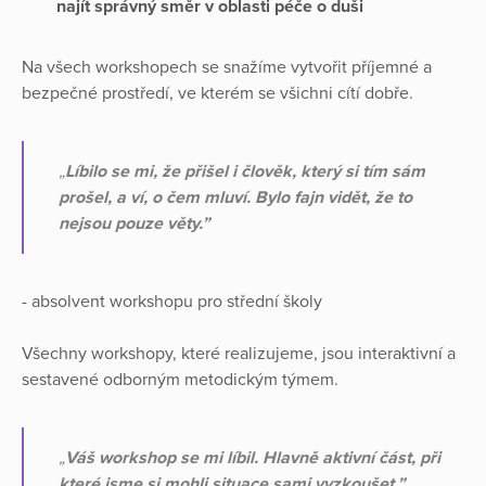
najít správný směr v oblasti péče o duši
Na všech workshopech se snažíme vytvořit příjemné a
bezpečné prostředí, ve kterém se všichni cítí dobře.
„
Líbilo se mi, že přišel i člověk, který si tím sám
prošel, a ví, o čem mluví. Bylo fajn vidět, že to
nejsou pouze věty.”
- absolvent workshopu pro střední školy
Všechny workshopy, které realizujeme, jsou interaktivní a
sestavené odborným metodickým týmem.
„
Váš workshop se mi líbil. Hlavně aktivní část, při
které jsme si mohli situace sami vyzkoušet.”