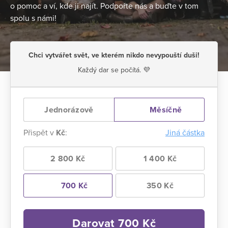
o pomoc a ví, kde ji najít. Podpořte nás a buďte v tom
spolu s námi!
Chci vytvářet svět, ve kterém nikdo nevypouští duši!
Každý dar se počítá. 💜
Jednorázově
Měsíčně
Přispět v
Kč
:
Jiná částka
2 800 Kč
1 400 Kč
700 Kč
350 Kč
Darovat
700
Kč