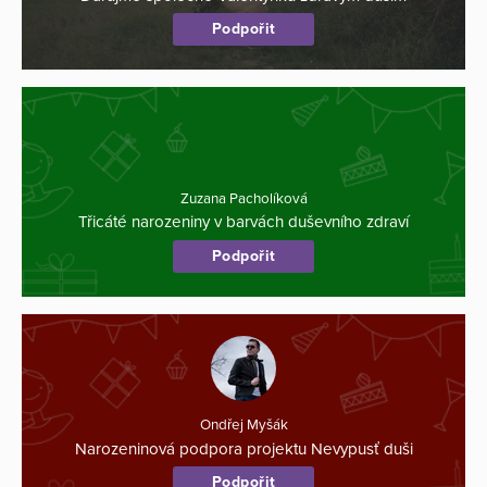
Podpořit
Zuzana Pacholíková
Třicáté narozeniny v barvách duševního zdraví
Podpořit
Ondřej Myšák
Narozeninová podpora projektu Nevypusť duši
Podpořit