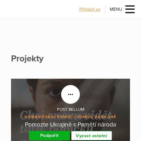
Přihlásit se
MENU
Projekty
POST BELLUM
HUMANITÁRNÍ POMOC
POMOC UKRAJINĚ
Pomozte Ukrajině s Pamětí národa
Podpořit
Vyzvat ostatní