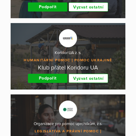
Podpořit
Vyzvat ostatní
Koridor UA z. s.
HUMANITÁRNÍ POMOC
POMOC UKRAJINĚ
Klub přátel Koridoru UA
Podpořit
Vyzvat ostatní
Organizace pro pomoc uprchlíkům, z.s.
LEGISLATIVA A PRÁVNÍ POMOC