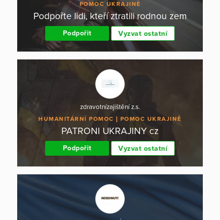
POMOC UKRAJINĚ
Podpořte lidi, kteří ztratili rodnou zem
Podpořit
Vyzvat ostatní
zdravotnízajištění z.s.
HUMANITÁRNÍ POMOC
POMOC UKRAJINĚ
PATRONI UKRAJINY cz
Podpořit
Vyzvat ostatní