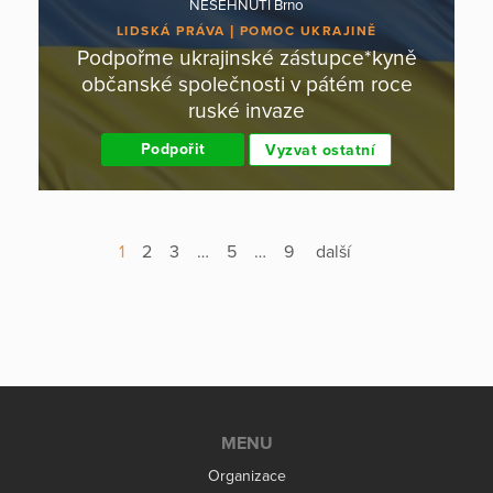
NESEHNUTÍ Brno
LIDSKÁ PRÁVA
POMOC UKRAJINĚ
Podpořme ukrajinské zástupce*kyně
občanské společnosti v pátém roce
ruské invaze
Podpořit
Vyzvat ostatní
1
2
3
…
5
…
9
další
MENU
Organizace