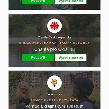
Podpořit
Vyzvat ostatní
Charita Česká republika
HUMANITÁRNÍ POMOC
POMOC UKRAJINĚ
Charita pro Ukrajinu
Podpořit
Vyzvat ostatní
Psí život, z.s.
POMOC UKRAJINĚ
ZVÍŘATA
Pomoc ukrajinským zvířatům