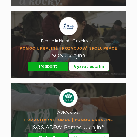
People in Need - Člověk v tísni
POMOC UKRAJINĚ
ROZVOJOVÁ SPOLUPRÁCE
SOS Ukrajina
Podpořit
Vyzvat ostatní
ADRA, o.p.s.
HUMANITÁRNÍ POMOC
POMOC UKRAJINĚ
SOS ADRA: Pomoc Ukrajině