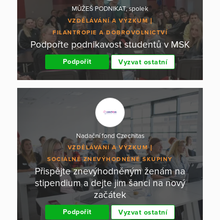
MŮŽEŠ PODNIKAT, spolek
VZDĚLÁVÁNÍ A VÝZKUM
FILANTROPIE A DOBROVOLNICTVÍ
Podpořte podnikavost studentů v MSK
Podpořit
Vyzvat ostatní
Nadační fond Czechitas
VZDĚLÁVÁNÍ A VÝZKUM
SOCIÁLNĚ ZNEVÝHODNĚNÉ SKUPINY
Přispějte znevýhodněným ženám na
stipendium a dejte jim šanci na nový
začátek
Podpořit
Vyzvat ostatní