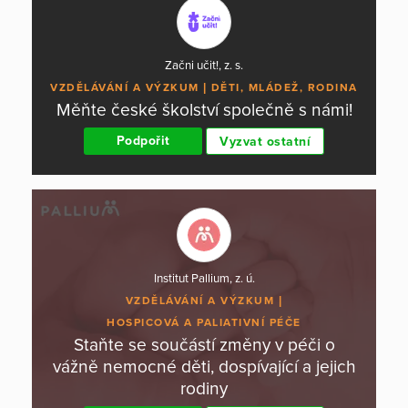
Začni učit!, z. s.
VZDĚLÁVÁNÍ A VÝZKUM
DĚTI, MLÁDEŽ, RODINA
Měňte české školství společně s námi!
Podpořit
Vyzvat ostatní
Institut Pallium, z. ú.
VZDĚLÁVÁNÍ A VÝZKUM
HOSPICOVÁ A PALIATIVNÍ PÉČE
Staňte se součástí změny v péči o
vážně nemocné děti, dospívající a jejich
rodiny