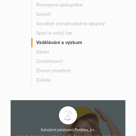
Rozvojová spolupráce
Senioři
Sociálně znevýhodněné skupiny
Sport a volný čas
Vzdělávání a výzkum
Zdraví
Zemětřesení
Životní prostředí
Zvířata
Sdružení pěstounů Polárka, z.s.