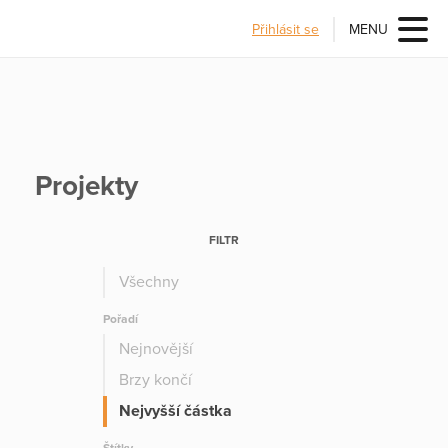
Přihlásit se
MENU
Projekty
FILTR
Všechny
Pořadí
Nejnovější
Brzy končí
Nejvyšší částka