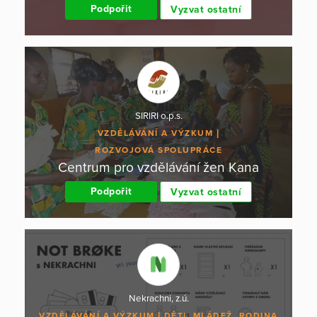
Podpořit
Vyzvat ostatní
SIRIRI o.p.s.
VZDĚLÁVÁNÍ A VÝZKUM
ROZVOJOVÁ SPOLUPRÁCE
Centrum pro vzdělávání žen Kana
Podpořit
Vyzvat ostatní
Nekrachni, z.ú.
VZDĚLÁVÁNÍ A VÝZKUM
DĚTI, MLÁDEŽ, RODINA