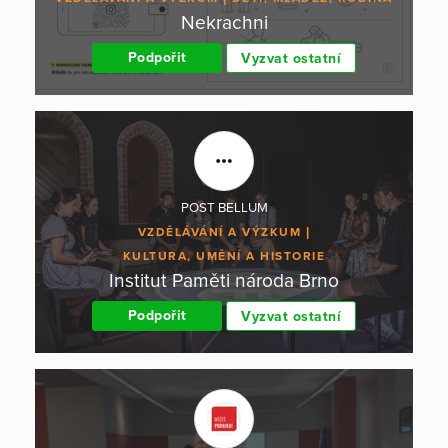
Nekrachni
Podpořit
Vyzvat ostatní
POST BELLUM
VZDĚLÁVÁNÍ A VÝZKUM
KULTURA, UMĚNÍ A HISTORIE
Institut Paměti národa Brno
Podpořit
Vyzvat ostatní