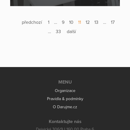
předchozí
1
…
9
10
11
12
13
…
17
…
33
další
MENU
Organizace
Pravidla & podmínky
O Darujme.cz
Kontaktujte nás
Dejvická 306/9 | 160 00 Praha 6