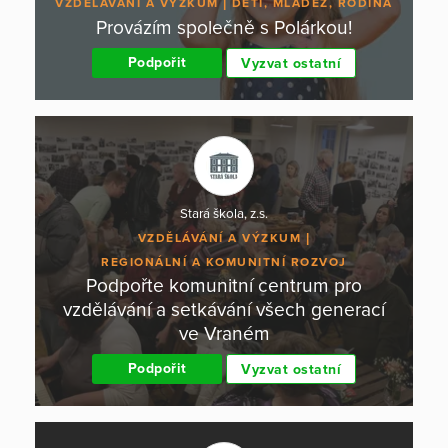
VZDĚLÁVÁNÍ A VÝZKUM
DĚTI, MLÁDEŽ, RODINA
Provázím společně s Polárkou!
Podpořit
Vyzvat ostatní
Stará škola, z.s.
VZDĚLÁVÁNÍ A VÝZKUM
REGIONÁLNÍ A KOMUNITNÍ ROZVOJ
Podpořte komunitní centrum pro
vzdělávání a setkávání všech generací
ve Vraném
Podpořit
Vyzvat ostatní