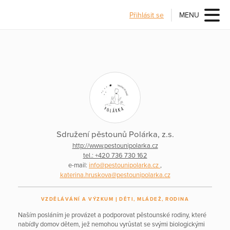
Přihlásit se
MENU
Sdružení pěstounů Polárka, z.s.
http://www.pestounipolarka.cz
tel.: +420 736 730 162
e-mail:
info@pestounipolarka.cz
,
katerina.hruskova@pestounipolarka.cz
VZDĚLÁVÁNÍ A VÝZKUM
DĚTI, MLÁDEŽ, RODINA
Naším posláním je provázet a podporovat pěstounské rodiny, které
nabídly domov dětem, jež nemohou vyrůstat se svými biologickými