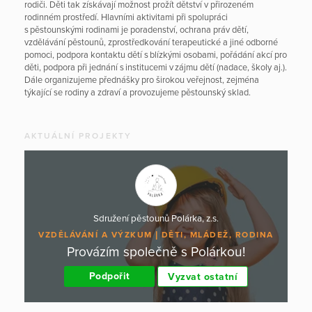
rodiči. Děti tak získávají možnost prožít dětství v přirozeném
rodinném prostředí. Hlavními aktivitami při spolupráci
s pěstounskými rodinami je poradenství, ochrana práv dětí,
vzdělávání pěstounů, zprostředkování terapeutické a jiné odborné
pomoci, podpora kontaktu dětí s blízkými osobami, pořádání akcí pro
děti, podpora při jednání s institucemi v zájmu dětí (nadace, školy aj.).
Dále organizujeme přednášky pro širokou veřejnost, zejména
týkající se rodiny a zdraví a provozujeme pěstounský sklad.
AKTUÁLNÍ PROJEKTY
Sdružení pěstounů Polárka, z.s.
VZDĚLÁVÁNÍ A VÝZKUM
DĚTI, MLÁDEŽ, RODINA
Provázím společně s Polárkou!
Podpořit
Vyzvat ostatní