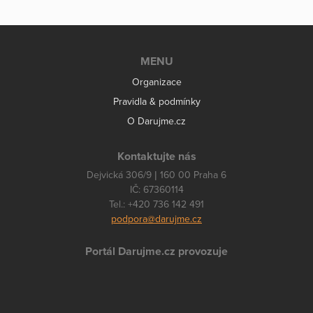
MENU
Organizace
Pravidla & podmínky
O Darujme.cz
Kontaktujte nás
Dejvická 306/9 | 160 00 Praha 6
IČ: 67360114
Tel.: +420 736 142 491
podpora@darujme.cz
Portál Darujme.cz provozuje