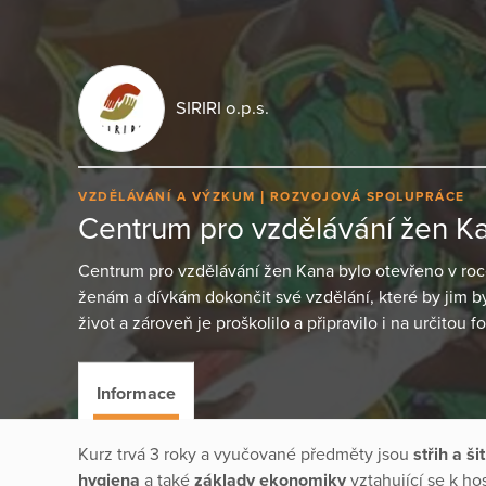
SIRIRI o.p.s.
VZDĚLÁVÁNÍ A VÝZKUM
ROZVOJOVÁ SPOLUPRÁCE
Centrum pro vzdělávání žen K
Centrum pro vzdělávání žen Kana bylo otevřeno v r
ženám a dívkám dokončit své vzdělání, které by jim by
život a zároveň je proškolilo a připravilo i na určitou 
Informace
Kurz trvá 3 roky a vyučované předměty jsou
střih a šit
hygiena
a také
základy ekonomiky
vztahující se k h