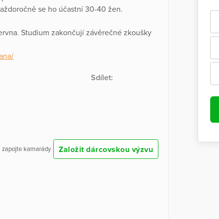
každoročně se ho účastní 30-40 žen.
 června. Studium zakončují závěrečné zkoušky
kana/
Sdílet:
Založit dárcovskou výzvu
 a zapojte kamarády