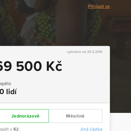
Přihlásit se
vybíráme od 25.3.2019
69 500 Kč
ispělo
0 lidí
Jednorázově
Měsíčně
ispět v
Kč
:
Jiná částka