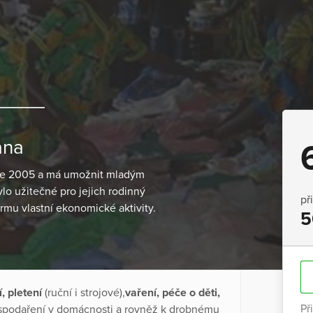
ana
oce 2005 a má umožnit mladým
lo užitečné pro jejich rodinný
př
formu vlastní ekonomické aktivity.
5
í, pletení
(ruční i strojové),
vaření, péče o děti,
Př
ospodaření v domácnosti a rovněž k drobnému