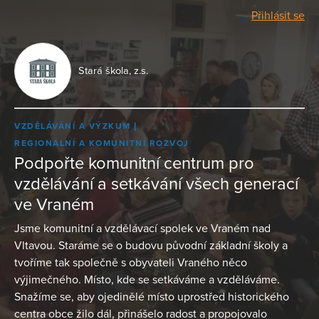
Přihlásit se
Stará škola, z.s.
VZDĚLÁVÁNÍ A VÝZKUM
REGIONÁLNÍ A KOMUNITNÍ ROZVOJ
Podpořte komunitní centrum pro
vzdělávání a setkávání všech generací
ve Vraném
Jsme komunitní a vzdělávací spolek ve Vraném nad
Vltavou. Staráme se o budovu původní základní školy a
tvoříme tak společně s obyvateli Vraného něco
výjimečného. Místo, kde se setkáváme a vzděláváme.
Snažíme se, aby ojedinělé místo uprostřed historického
centra obce žilo dál, přinášelo radost a propojovalo