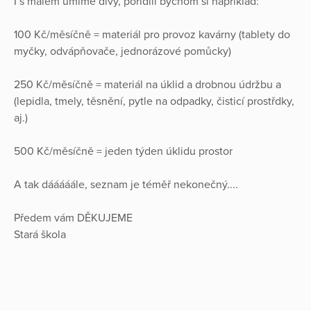
I s málem umíme divy, pořídili bychom si například:
100 Kč/měsíčně = materiál pro provoz kavárny (tablety do
myčky, odvápňovače, jednorázové pomůcky)
250 Kč/měsíčně = materiál na úklid a drobnou údržbu a
(lepidla, tmely, těsnění, pytle na odpadky, čisticí prostřdky,
aj.)
500 Kč/měsíčně = jeden týden úklidu prostor
A tak dááááále, seznam je téměř nekonečný....
Předem vám DĚKUJEME
Stará škola