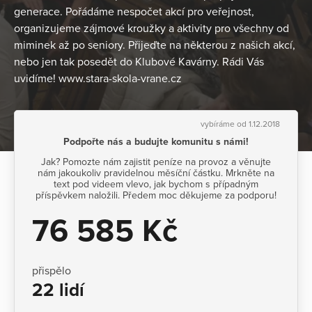
generace. Pořádáme nespočet akcí pro veřejnost,
organizujeme zájmové kroužky a aktivity pro všechny od
miminek až po seniory. Přijeďte na některou z našich akcí,
nebo jen tak posedět do Klubové Kavárny. Rádi Vás
uvidíme! www.stara-skola-vrane.cz
vybíráme od 1.12.2018
Podpořte nás a budujte komunitu s námi!
Jak? Pomozte nám zajistit peníze na provoz a věnujte
nám jakoukoliv pravidelnou měsíční částku. Mrkněte na
text pod videem vlevo, jak bychom s případným
příspěvkem naložili. Předem moc děkujeme za podporu!
76 585 Kč
přispělo
22 lidí