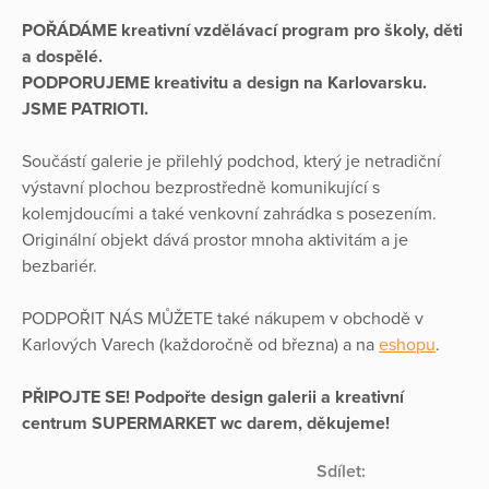
POŘÁDÁME
kreativní vzdělávací program pro školy, děti
a dospělé.
PODPORUJEME kreativitu a design na Karlovarsku.
JSME PATRIOTI.
Součástí galerie je přilehlý podchod, který je netradiční
výstavní plochou bezprostředně komunikující s
kolemjdoucími a také venkovní zahrádka s posezením.
Originální objekt dává prostor mnoha aktivitám a je
bezbariér.
PODPOŘIT NÁS MŮŽETE také nákupem v obchodě v
Karlových Varech (každoročně od března) a na
eshopu
.
PŘIPOJTE SE! Podpořte design galerii a kreativní
centrum SUPERMARKET wc darem, děkujeme!
Sdílet: