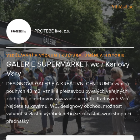
Přihlásit se
PROTEBE live, z.s.
VZDĚLÁVÁNÍ A VÝZKUM
KULTURA, UMĚNÍ A HISTORIE
GALERIE SUPERMARKET wc / Karlovy
Vary
DESIGNOVÁ GALERIE A KREATIVNÍ CENTRUM o výměře
pouhých 43 m2, vzniklé přestavbou bývalých veřejných
záchodků a úschovny zavazadel v centru Karlových Varů.
Najdete tu kavárnu, WC, designový obchod, možnost
vytvořit si vlastní výrobek nebo se zúčastnit workshopu či
přednášky.