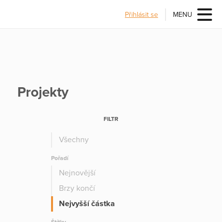
Přihlásit se
MENU
Projekty
FILTR
Všechny
Pořadí
Nejnovější
Brzy končí
Nejvyšší částka