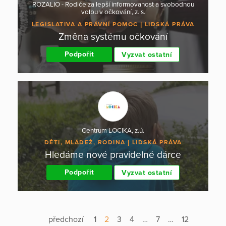
ROZALIO - Rodiče za lepší informovanost a svobodnou
volbu v očkování, z. s.
LEGISLATIVA A PRÁVNÍ POMOC
LIDSKÁ PRÁVA
Změna systému očkování
Podpořit
Vyzvat ostatní
Centrum LOCIKA, z.ú.
DĚTI, MLÁDEŽ, RODINA
LIDSKÁ PRÁVA
Hledáme nové pravidelné dárce
Podpořit
Vyzvat ostatní
předchozí
1
2
3
4
…
7
…
12