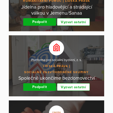
HUMANITÁRNÍ POMOC
LIDSKÁ PRÁVA
Jídelna pro hladovějící a strádající
válkou v Jemenu/Sanaa
Podpořit
Vyzvat ostatní
Platforma pro sociální bydlení, z. s.
LIDSKÁ PRÁVA
SOCIÁLNĚ ZNEVÝHODNĚNÉ SKUPINY
Společně ukončíme bezdomovectví
Podpořit
Vyzvat ostatní