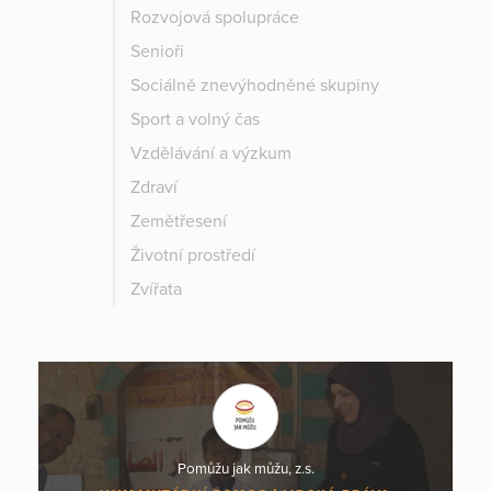
Rozvojová spolupráce
Senioři
Sociálně znevýhodněné skupiny
Sport a volný čas
Vzdělávání a výzkum
Zdraví
Zemětřesení
Životní prostředí
Zvířata
Pomůžu jak můžu, z.s.