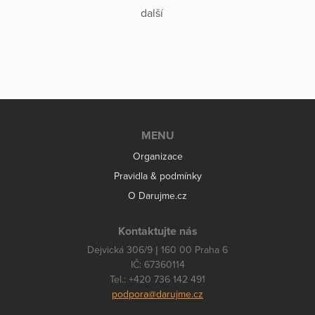
další
MENU
Organizace
Pravidla & podmínky
O Darujme.cz
Kontaktujte nás
Dejvická 306/9 | 160 00 Praha 6
IČ: 67360114
Tel.: +420 736 142 491
podpora@darujme.cz