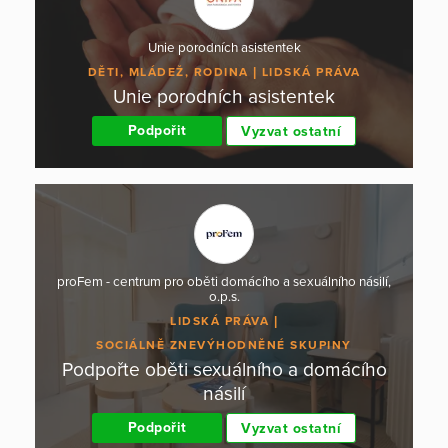
Unie porodních asistentek
DĚTI, MLÁDEŽ, RODINA
LIDSKÁ PRÁVA
Unie porodních asistentek
Podpořit
Vyzvat ostatní
proFem - centrum pro oběti domácího a sexuálního násilí,
o.p.s.
LIDSKÁ PRÁVA
SOCIÁLNĚ ZNEVÝHODNĚNÉ SKUPINY
Podpořte oběti sexuálního a domácího
násilí
Podpořit
Vyzvat ostatní