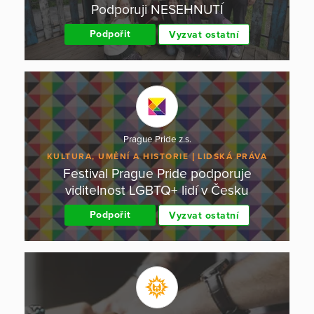
Podporuji NESEHNUTÍ
Podpořit
Vyzvat ostatní
Prague Pride z.s.
KULTURA, UMĚNÍ A HISTORIE
LIDSKÁ PRÁVA
Festival Prague Pride podporuje
viditelnost LGBTQ+ lidí v Česku
Podpořit
Vyzvat ostatní