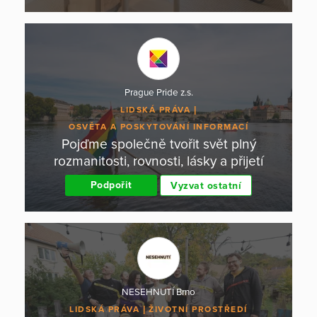
Prague Pride z.s.
LIDSKÁ PRÁVA
OSVĚTA A POSKYTOVÁNÍ INFORMACÍ
Pojďme společně tvořit svět plný
rozmanitosti, rovnosti, lásky a přijetí
Podpořit
Vyzvat ostatní
NESEHNUTÍ Brno
LIDSKÁ PRÁVA
ŽIVOTNÍ PROSTŘEDÍ