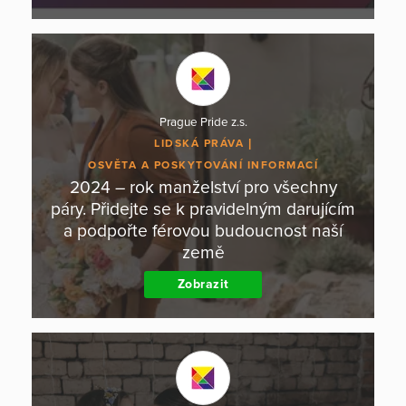
Prague Pride z.s.
LIDSKÁ PRÁVA
OSVĚTA A POSKYTOVÁNÍ INFORMACÍ
2024 – rok manželství pro všechny
páry. Přidejte se k pravidelným darujícím
a podpořte férovou budoucnost naší
země
Zobrazit