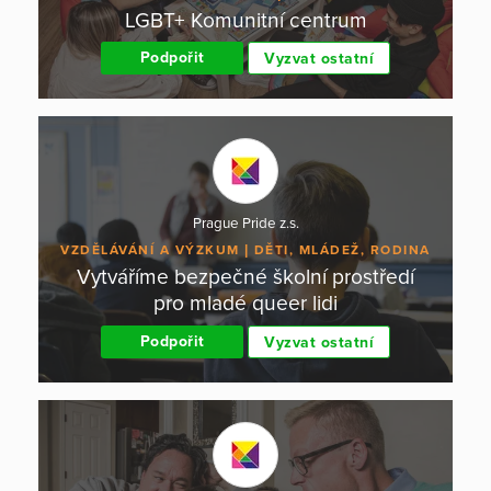
LGBT+ Komunitní centrum
Podpořit
Vyzvat ostatní
Prague Pride z.s.
VZDĚLÁVÁNÍ A VÝZKUM
DĚTI, MLÁDEŽ, RODINA
Vytváříme bezpečné školní prostředí
pro mladé queer lidi
Podpořit
Vyzvat ostatní