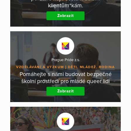
klientům*kám.
Zobrazit
Prague Pride z.s.
VZDĚLÁVÁNÍ A VÝZKUM
DĚTI, MLÁDEŽ, RODINA
Pomáhejte s námi budovat bezpečné
školní prostředí pro mladé queer lidi
Zobrazit