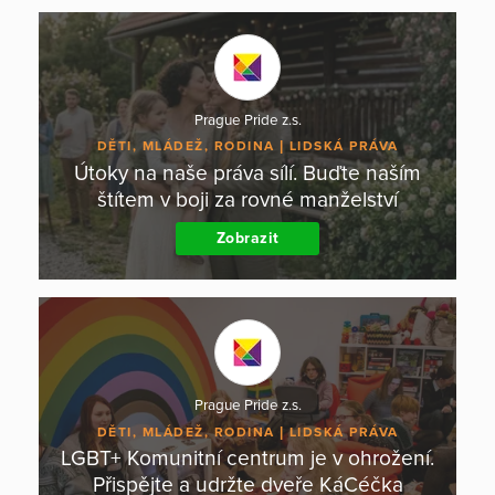
Prague Pride z.s.
DĚTI, MLÁDEŽ, RODINA
LIDSKÁ PRÁVA
Útoky na naše práva sílí. Buďte naším
štítem v boji za rovné manželství
Zobrazit
Prague Pride z.s.
DĚTI, MLÁDEŽ, RODINA
LIDSKÁ PRÁVA
LGBT+ Komunitní centrum je v ohrožení.
Přispějte a udržte dveře KáCéčka