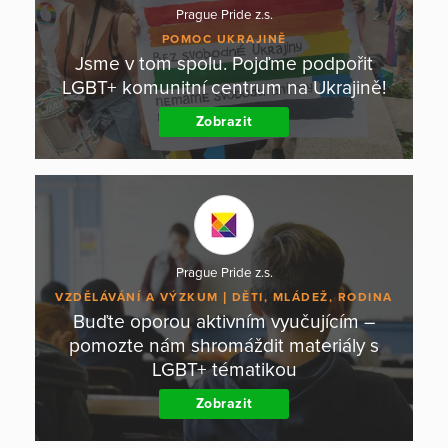
Prague Pride z.s.
POMOC UKRAJINĚ
Jsme v tom spolu. Pojďme podpořit
LGBT+ komunitní centrum na Ukrajině!
Zobrazit
Prague Pride z.s.
VZDĚLÁVÁNÍ A VÝZKUM
DĚTI, MLÁDEŽ, RODINA
Buďte oporou aktivním vyučujícím –
pomozte nám shromáždit materiály s
LGBT+ tématikou
Zobrazit