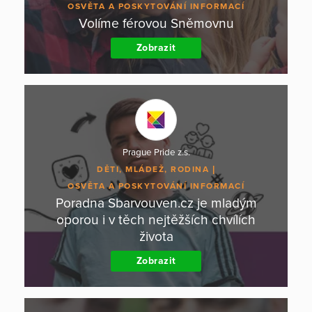
OSVĚTA A POSKYTOVÁNÍ INFORMACÍ
Volíme férovou Sněmovnu
Zobrazit
Prague Pride z.s.
DĚTI, MLÁDEŽ, RODINA
OSVĚTA A POSKYTOVÁNÍ INFORMACÍ
Poradna Sbarvouven.cz je mladým
oporou i v těch nejtěžších chvílích
života
Zobrazit