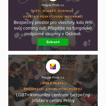
Prague Pride z.s.
DĚTI, MLÁDEŽ, RODINA
OSVĚTA A POSKYTOVÁNÍ INFORMACÍ
Bezpečný prostor pro všechny, kdo řeší
svůj coming out. Přispějte na fungování
podpůrné skupiny v Ostravě.
Zobrazit
Prague Pride z.s.
LIDSKÁ PRÁVA
REGIONÁLNÍ A KOMUNITNÍ ROZVOJ
LGBT+ komunitní centrum: bezpečný
přístav v centru Prahy