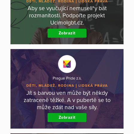
DĚTI, MLÁDEŽ, RODINA
LIDSKÁ PRÁVA
Aby se vyučující nemuseli*y bát
rozmanitosti. Podpořte projekt
Ucimolgbt.cz.
Zobrazit
Prague Pride z.s.
DĚTI, MLÁDEŽ, RODINA
LIDSKÁ PRÁVA
Jít s barvou ven může být někdy
zatraceně těžké. A v pubertě se to
může zdát nad vaše síly.
Zobrazit