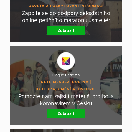
OSVĚTA A POSKYTOVÁNÍ INFORMACÍ
Zapojte se do podpory celostátního
online petičního maratonu Jsme fér
Zobrazit
Prague Pride z.s.
DĚTI, MLÁDEŽ, RODINA
KULTURA, UMĚNÍ A HISTORIE
Pomozte nám zajistit materiál pro boj s
koronavirem v Česku
Zobrazit