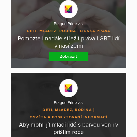
Prague Pride z.s.
DĚTI, MLÁDEŽ, RODINA
LIDSKÁ PRÁVA
Pomozte i nadále střežit práva LGBT lidí
v naší zemi
Zobrazit
Prague Pride z.s.
DĚTI, MLÁDEŽ, RODINA
OSVĚTA A POSKYTOVÁNÍ INFORMACÍ
Aby mohli jít mladí lidé s barvou ven i v
příštím roce