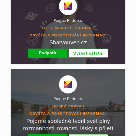
Prague Pride z.s.
DĚTI, MLÁDEŽ, RODINA
OSVĚTA A POSKYTOVÁNÍ INFORMACÍ
Sbarvouven.cz
Podpořit
Vyzvat ostatní
Prague Pride z.s.
LIDSKÁ PRÁVA
OSVĚTA A POSKYTOVÁNÍ INFORMACÍ
Pojďme společně tvořit svět plný
rozmanitosti, rovnosti, lásky a přijetí