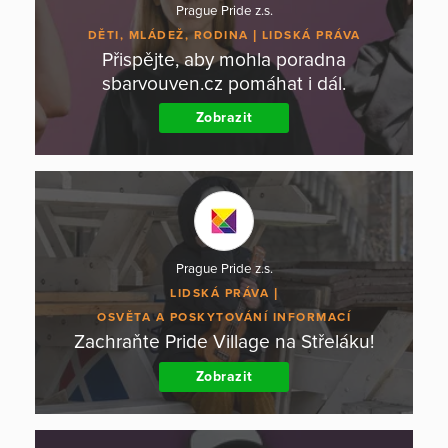
Prague Pride z.s.
DĚTI, MLÁDEŽ, RODINA
LIDSKÁ PRÁVA
Přispějte, aby mohla poradna
sbarvouven.cz pomáhat i dál.
Zobrazit
Prague Pride z.s.
LIDSKÁ PRÁVA
OSVĚTA A POSKYTOVÁNÍ INFORMACÍ
Zachraňte Pride Village na Střeláku!
Zobrazit