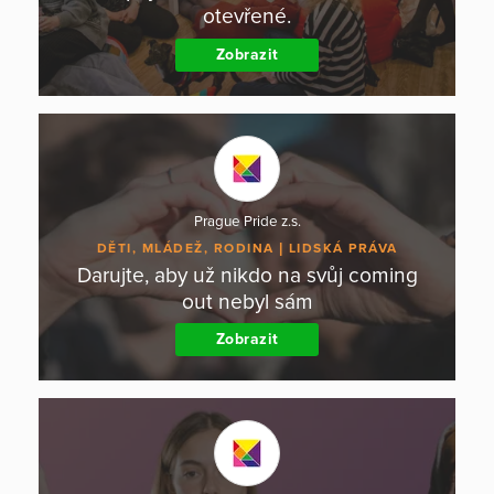
otevřené.
Zobrazit
Prague Pride z.s.
DĚTI, MLÁDEŽ, RODINA
LIDSKÁ PRÁVA
Darujte, aby už nikdo na svůj coming
out nebyl sám
Zobrazit