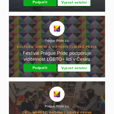
Podpořit
Vyzvat ostatní
Prague Pride z.s.
KULTURA, UMĚNÍ A HISTORIE
LIDSKÁ PRÁVA
Festival Prague Pride podporuje
viditelnost LGBTQ+ lidí v Česku
Podpořit
Vyzvat ostatní
Prague Pride z.s.
DĚTI, MLÁDEŽ, RODINA
LIDSKÁ PRÁVA