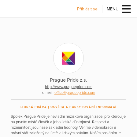
Přihlásit se
MENU
Prague Pride z.s.
http://www.praguepride.com
e-mail:
office@praguepride.com
LIDSKÁ PRÁVA
OSVĚTA A POSKYTOVÁNÍ INFORMACÍ
Spolek Prague Pride je nevládní nezisková organizace, pro kterou je
na prvním místě člověk a jeho lidská důstojnost. Respekt a
rozmanitost jsou naše základní hodnoty. Věříme v demokracii a
právní stát založený na úctě k lidským právům. Naším posláním je