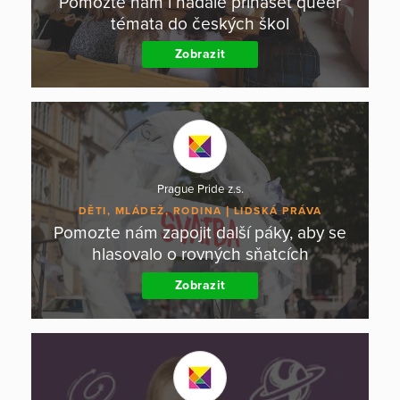
Pomozte nám i nadále přinášet queer
témata do českých škol
Zobrazit
Prague Pride z.s.
DĚTI, MLÁDEŽ, RODINA
LIDSKÁ PRÁVA
Pomozte nám zapojit další páky, aby se
hlasovalo o rovných sňatcích
Zobrazit