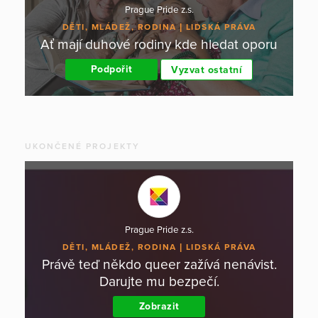
Prague Pride z.s.
DĚTI, MLÁDEŽ, RODINA
LIDSKÁ PRÁVA
Ať mají duhové rodiny kde hledat oporu
Podpořit
Vyzvat ostatní
UKONČENÉ PROJEKTY
Prague Pride z.s.
DĚTI, MLÁDEŽ, RODINA
LIDSKÁ PRÁVA
Právě teď někdo queer zažívá nenávist.
Darujte mu bezpečí.
Zobrazit