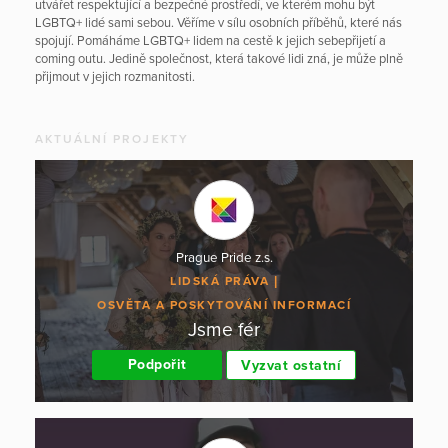
utvářet respektující a bezpečné prostředí, ve kterém mohu být
LGBTQ+ lidé sami sebou. Věříme v sílu osobních příběhů, které nás
spojují. Pomáháme LGBTQ+ lidem na cestě k jejich sebepřijetí a
coming outu. Jedině společnost, která takové lidi zná, je může plně
přijmout v jejich rozmanitosti.
AKTUÁLNÍ PROJEKTY
Prague Pride z.s.
LIDSKÁ PRÁVA
OSVĚTA A POSKYTOVÁNÍ INFORMACÍ
Jsme fér
Podpořit
Vyzvat ostatní