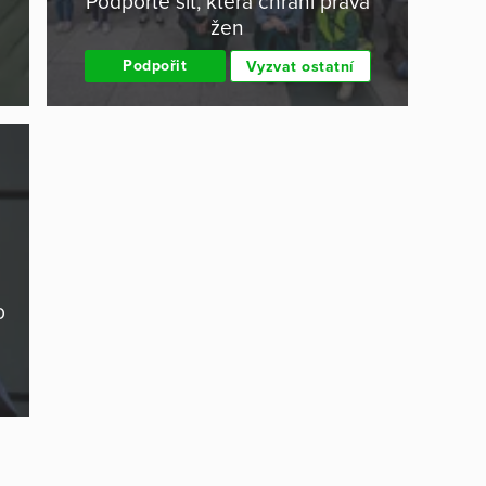
Podpořte síť, která chrání práva
žen
Podpořit
Vyzvat ostatní
o