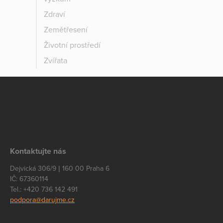
Zdraví
Zemětřesení
Životní prostředí
Zvířata
Kontaktujte nás
Dejvická 306/9 | 160 00 Praha 6
IČ: 67360114
Tel.: +420 736 142 491
podpora@darujme.cz