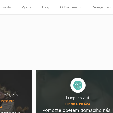
rojekty
Výzvy
Blog
O Darujme.cz
Zaregistrova
aměť, z. s.
Lumpeco z. ú.
HISTORIE
LIDSKÁ PRÁVA
VA
Pomozte obětem domácího násil