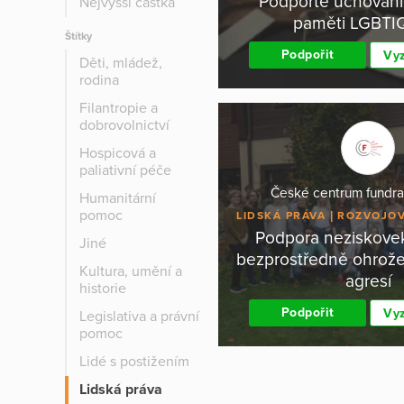
Podpořte uchování 
Nejvyšší částka
paměti LGBTIQ+
Štítky
Podpořit
Vyz
Děti, mládež,
rodina
Filantropie a
dobrovolnictví
Hospicová a
paliativní péče
České centrum fundrai
Humanitární
pomoc
LIDSKÁ PRÁVA
ROZVOJOV
Podpora neziskove
Jiné
bezprostředně ohrož
Kultura, umění a
agresí
historie
Podpořit
Vyz
Legislativa a právní
pomoc
Lidé s postižením
Lidská práva