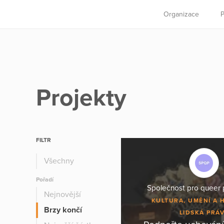
Organizace
P
Projekty
FILTR
Všechny
Pořadí
Společnost pro queer p
Nejnovější
KULTURA, UMĚNÍ A 
Brzy končí
LIDSKÁ PRÁ