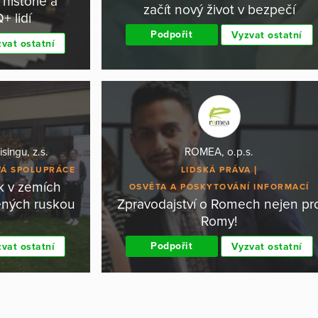
historie a
začít nový život v bezpečí
 lidí
Podpořit
Vyzvat ostatní
vat ostatní
singu, z.s.
ROMEA, o.p.s.
Á SPOLUPRÁCE
LIDSKÁ PRÁVA
k v zemích
OSVĚTA A POSKYTOVÁNÍ INFORMACÍ
ených ruskou
Zpravodajství o Romech nejen pr
Romy!
Podpořit
vat ostatní
Vyzvat ostatní