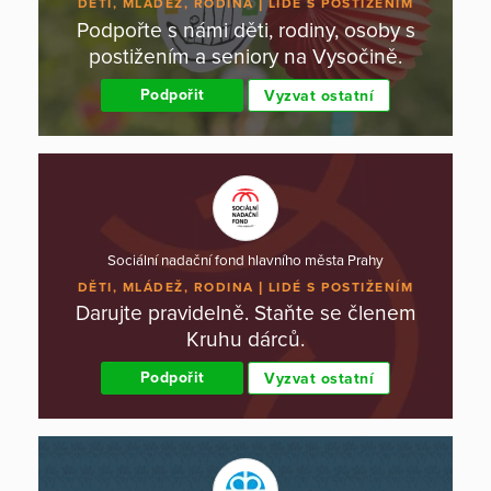
DĚTI, MLÁDEŽ, RODINA
LIDÉ S POSTIŽENÍM
Podpořte s námi děti, rodiny, osoby s
postižením a seniory na Vysočině.
Podpořit
Vyzvat ostatní
Sociální nadační fond hlavního města Prahy
DĚTI, MLÁDEŽ, RODINA
LIDÉ S POSTIŽENÍM
Darujte pravidelně. Staňte se členem
Kruhu dárců.
Podpořit
Vyzvat ostatní