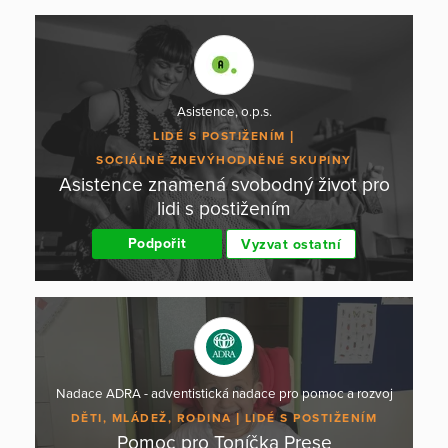
Asistence, o.p.s.
LIDÉ S POSTIŽENÍM
SOCIÁLNĚ ZNEVÝHODNĚNÉ SKUPINY
Asistence znamená svobodný život pro
lidi s postižením
Podpořit
Vyzvat ostatní
Nadace ADRA - adventistická nadace pro pomoc a rozvoj
DĚTI, MLÁDEŽ, RODINA
LIDÉ S POSTIŽENÍM
Pomoc pro Toníčka Prese