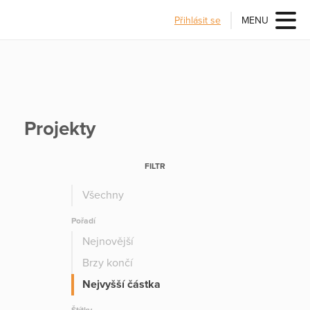
Přihlásit se
MENU
Projekty
FILTR
Všechny
Pořadí
Nejnovější
Brzy končí
Nejvyšší částka