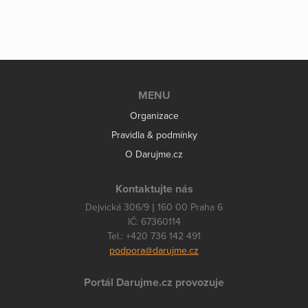
MENU
Organizace
Pravidla & podmínky
O Darujme.cz
Kontaktujte nás
Dejvická 306/9 | 160 00 Praha 6
IČ: 67360114
Tel.: +420 736 142 491
podpora@darujme.cz
Portál Darujme.cz provozuje