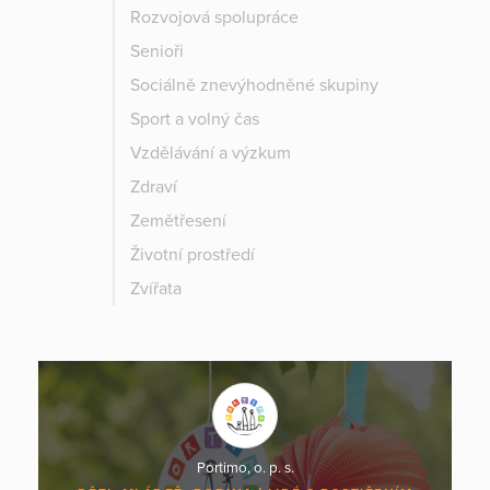
Rozvojová spolupráce
Senioři
Sociálně znevýhodněné skupiny
Sport a volný čas
Vzdělávání a výzkum
Zdraví
Zemětřesení
Životní prostředí
Zvířata
Portimo, o. p. s.