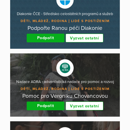
Diakonie ČCE - Středisko celostátních programů a služeb
DĚTI, MLÁDEŽ, RODINA
LIDÉ S POSTIŽENÍM
Podpořte Ranou péči Diakonie
Podpořit
Vyzvat ostatní
Nadace ADRA - adventistická nadace pro pomoc a rozvoj
DĚTI, MLÁDEŽ, RODINA
LIDÉ S POSTIŽENÍM
Pomoc pro Veroniku Chovancovou
Podpořit
Vyzvat ostatní