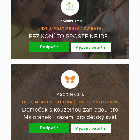
Caballinus z.s.
LIDÉ S POSTIŽENÍM
ZVÍŘATA
BEZ KONÍ TO PROSTĚ NEJDE...
Podpořit
Vyzvat ostatní
Majoránek, z. s.
DĚTI, MLÁDEŽ, RODINA
LIDÉ S POSTIŽENÍM
Domeček s kouzelnou zahradou pro
Majoránek - zázemí pro dětský svět
Podpořit
Vyzvat ostatní