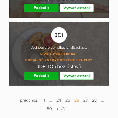
Podpořit
Vyzvat ostatní
Jednota pro deinstitucionalizaci, z. s.
LIDÉ S POSTIŽENÍM
SOCIÁLNĚ ZNEVÝHODNĚNÉ SKUPINY
JDE TO i bez ústavů
Podpořit
Vyzvat ostatní
předchozí
1
…
24
25
26
27
28
…
50
další