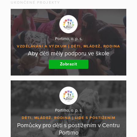
UKONČENÉ PROJEKTY
Portimo, o. p. s.
VZDĚLÁVÁNÍ A VÝZKUM
DĚTI, MLÁDEŽ, RODINA
Aby děti měly podporu ve škole
Zobrazit
Portimo, o. p. s.
DĚTI, MLÁDEŽ, RODINA
LIDÉ S POSTIŽENÍM
Pomůcky pro děti s postižením v Centru
Portimo