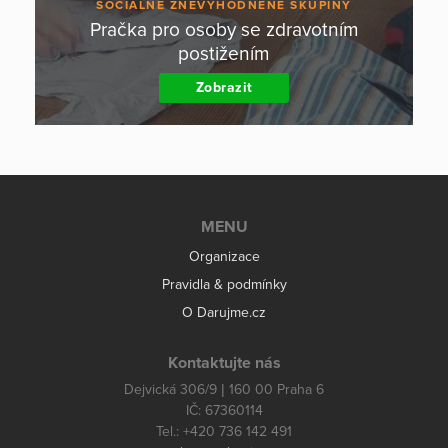
SOCIÁLNĚ ZNEVÝHODNĚNÉ SKUPINY
Pračka pro osoby se zdravotním
postižením
Zobrazit
MENU
Organizace
Pravidla & podmínky
O Darujme.cz
Kontaktujte nás
Dejvická 306/9 | 160 00 Praha 6
IČ: 67360114
Tel.: +420 736 142 491