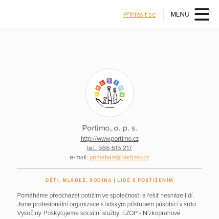
Přihlásit se
MENU
Portimo, o. p. s.
http://www.portimo.cz
tel.: 566 615 217
e-mail:
pomaham@portimo.cz
DĚTI, MLÁDEŽ, RODINA
LIDÉ S POSTIŽENÍM
Pomáháme předcházet potížím ve společnosti a řešit nesnáze lidí.
Jsme profesionální organizace s lidským přístupem působící v srdci
Vysočiny. Poskytujeme sociální služby: EZOP - Nízkoprahové