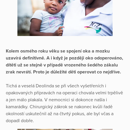
Kolem osmého roku věku se spojení oka a mozku
uzavírá definitivně. A i když je později oko odoperováno,
dítěti už se stejně v případě vrozeného šedého zákalu
zrak nevrátí.
Proto je důležité děti operovat co nejdříve.
Tichá a veselá Deolinda se při všech vyšetřeních i
opakovaných přípravách na operaci chovala velmi trpělivě
a jen málo plakala. V nemocnici si dokonce našla i
kamarádky. Chirurgický zákrok se nakonec kvůli řadě
okolností uskutečnil až na čtvrtý pokus, ale byl včas a
dopadl dobře.