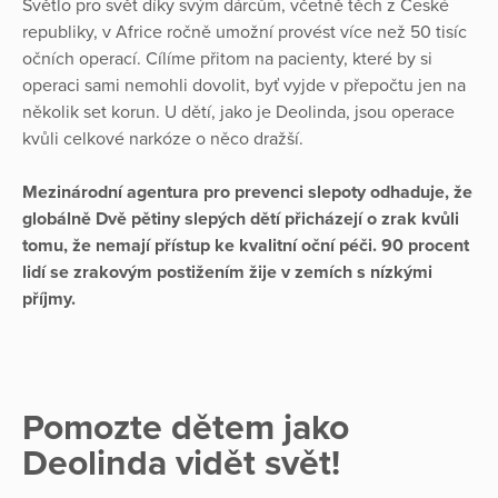
Světlo pro svět díky svým dárcům, včetně těch z České
republiky, v Africe ročně umožní provést více než 50 tisíc
očních operací. Cílíme přitom na pacienty, které by si
operaci sami nemohli dovolit, byť vyjde v přepočtu jen na
několik set korun. U dětí, jako je Deolinda, jsou operace
kvůli celkové narkóze o něco dražší.
Mezinárodní agentura pro prevenci slepoty odhaduje, že
globálně Dvě pětiny slepých dětí přicházejí o zrak kvůli
tomu, že nemají přístup ke kvalitní oční péči. 90 procent
lidí se zrakovým postižením žije v zemích s nízkými
příjmy.
Pomozte dětem jako
Deolinda vidět svět!