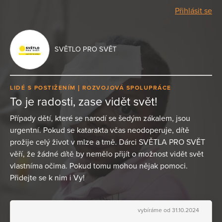
Přihlásit se
SVĚTLO PRO SVĚT
LIDÉ S POSTIŽENÍM
ROZVOJOVÁ SPOLUPRÁCE
To je radosti, zase vidět svět!
Případy dětí, které se narodí se šedým zákalem, jsou
urgentní. Pokud se katarakta včas neodoperuje, dítě
prožije celý život v mlze a tmě. Dárci SVĚTLA PRO SVĚT
věří, že žádné dítě by nemělo přijít o možnost vidět svět
vlastníma očima. Pokud tomu mohou nějak pomoci.
Přidejte se k nim i Vy!
vybíráme od 31.10.2024