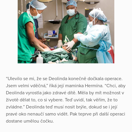
“Ulevilo se mi, že se Deolinda konečně dočkala operace.
Jsem velmi vděčná,” říká její maminka Hermína. “Chci, aby
Deolinda vyrostla jako zdravé dítě. Měla by mít možnost v
životě dělat to, co si vybere. Teď uvidí, tak věřím, že to
zvládne.” Deolinda teď musí nosit brýle, dokud se i její
pravé oko nenaučí samo vidět. Pak teprve při další operaci
dostane umělou čočku.