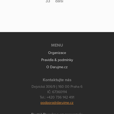
33
další
MENU
Organizace
Pravidla & podmínky
O Darujme.cz
Kontaktujte nás
Dejvická 306/9 | 160 00 Praha 6
IČ: 67360114
Tel.: +420 736 142 491
podpora@darujme.cz