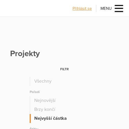
Přihlásit se
MENU
Projekty
FILTR
Všechny
Pořadí
Nejnovější
Brzy končí
Nejvyšší částka