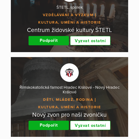
ŠTETL, spolek
VZDĚLÁVÁNÍ A VÝZKUM
KULTURA, UMĚNÍ A HISTORIE
Centrum židovské kultury ŠTETL
Podpořit
Vyzvat ostatní
Římskokatolická farnost Hradec Králové - Nový Hradec
Králové
DĚTI, MLÁDEŽ, RODINA
KULTURA, UMĚNÍ A HISTORIE
Nový zvon pro naši zvoničku
Podpořit
Vyzvat ostatní