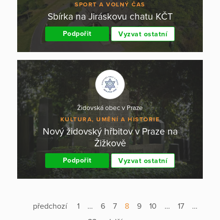
SPORT A VOLNÝ ČAS
Sbírka na Jiráskovu chatu KČT
Podpořit
Vyzvat ostatní
Židovská obec v Praze
KULTURA, UMĚNÍ A HISTORIE
Nový židovský hřbitov v Praze na
Žižkově
Podpořit
Vyzvat ostatní
předchozí
1
…
6
7
8
9
10
…
17
…