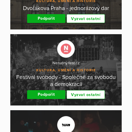
KULTURA, UMĚNÍ A HISTORIE
Dvořákova Praha - jednorázový dar
Podpořit
Vyzvat ostatní
Nerudný fest.cz
KULTURA, UMĚNÍ A HISTORIE
Festival svobody - Společně za svobodu
a demokracii
Podpořit
Vyzvat ostatní