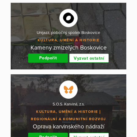
Unijazz, pobočný spolek Boskovice
KULTURA, UMĚNÍ A HISTORIE
Kameny zmizelých Boskovice
Podpořit
Vyzvat ostatní
S.O.S. Karviná, z.s.
KULTURA, UMĚNÍ A HISTORIE
REGIONÁLNÍ A KOMUNITNÍ ROZVOJ
Oprava karvinského nádraží