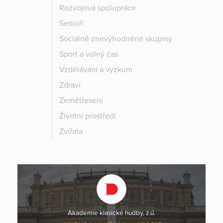
Rozvojová spolupráce
Senioři
Sociálně znevýhodněné skupiny
Sport a volný čas
Vzdělávání a výzkum
Zdraví
Zemětřesení
Životní prostředí
Zvířata
Akademie klasické hudby, z.ú.