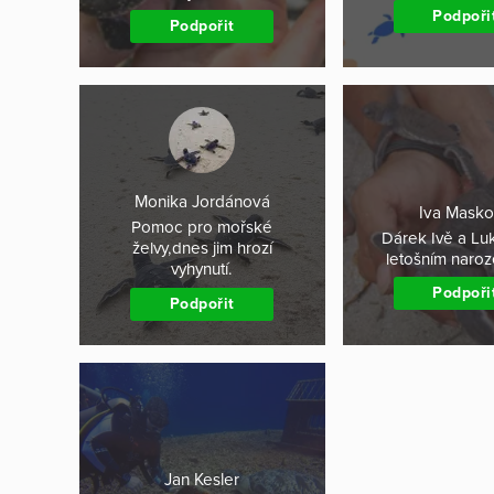
Podpoři
Podpořit
Monika Jordánová
Iva Mask
Pomoc pro mořské
Dárek Ivě a Lu
želvy,dnes jim hrozí
letošním naro
vyhynutí.
Podpoři
Podpořit
Jan Kesler