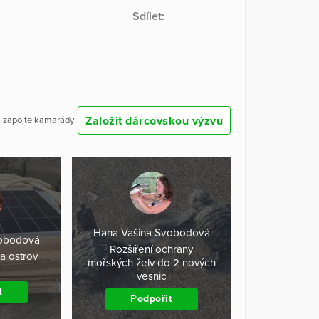
Sdílet:
Založit dárcovskou výzvu
 a zapojte kamarády
Hana Vašina Svobodová
vobodová
Rozšíření ochrany
na ostrov
mořských želv do 2 nových
vesnic
t
Podpořit