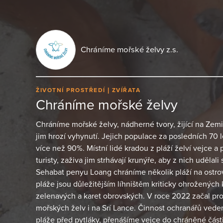
Chráníme mořské želvy z.s.
ŽIVOTNÍ PROSTŘEDÍ
ZVÍŘATA
Chráníme mořské želvy
Chráníme mořské želvy, nádherné tvory, žijící na Zemi
jim hrozí vyhynutí. Jejich populace za posledních 70 
více než 90%. Místní lidé kradou z pláží želví vejce a 
turisty, zaživa jim strhávají krunýře, aby z nich udělali
Sehabat penyu Loang chráníme několik pláží na ostro
pláže jsou důležitějším líhništěm kriticky ohrožených 
zelenavých a karet obrovských. V roce 2022 začal pro
mořských želv i na Srí Lance. Činnost ochranářů ved
pláže před pytláky, přenášíme vejce do chráněné části