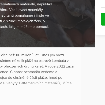
ernativních materiálů, například
čtinu. Vzdělávací materiály,
konzultanti pomáháme i jinde ve
i o situaci mořských želv, o
stech, jak jim můžeme pomoci.
více než 110 miliónů let. Dnes jim hrozí
ráníme několik pláží na ostrově Lembata v
icky ohrožených druhů karet. V roce 2022 začal
í Lance. Činnost ochranářů vedeme a
ejce do chráněné části pláže, hned po
t suvenýry z alternativních materiálů, učíme