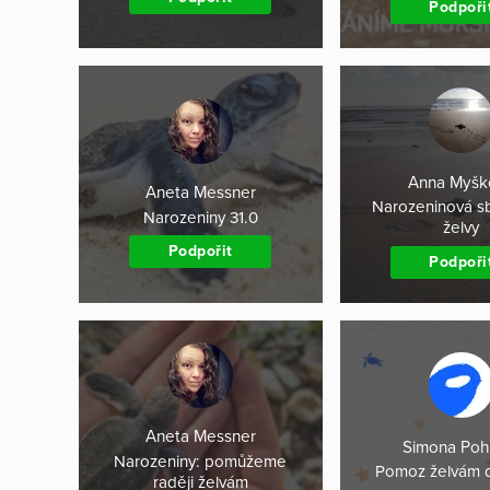
Podpoři
Anna Myšk
Aneta Messner
Narozeninová sb
Narozeniny 31.0
želvy
Podpořit
Podpoři
Aneta Messner
Simona Poh
Narozeniny: pomůžeme
Pomoz želvám 
raději želvám