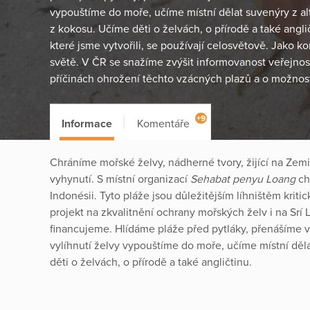
vypouštíme do moře, učíme místní dělat suvenýry z alt
z kokosu. Učíme děti o želvách, o přírodě a také angli
které jsme vytvořili, se používají celosvětově. Jako 
světě. V ČR se snažíme zvýšit informovanost veřejnost
příčinách ohrožení těchto vzácných plazů a o možno
+9
Informace
Komentáře
Chráníme mořské želvy, nádherné tvory, žijící na Zemi 
vyhynutí. S místní organizací
Sehabat penyu Loang
ch
Indonésii. Tyto pláže jsou důležitějším líhništěm krit
projekt na zkvalitnění ochrany mořských želv i na Sr
financujeme. Hlídáme pláže před pytláky, přenášíme v
vylíhnutí želvy vypouštíme do moře, učíme místní děla
děti o želvách, o přírodě a také angličtinu.