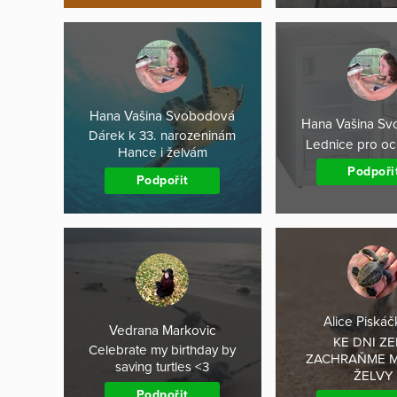
Hana Vašina Svobodová
Hana Vašina S
Dárek k 33. narozeninám
Lednice pro oc
Hance i želvám
Podpoři
Podpořit
Alice Piská
Vedrana Markovic
KE DNI Z
Celebrate my birthday by
ZACHRAŇME 
saving turtles <3
ŽELVY
Podpořit