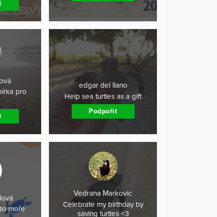
t
ová
edgar del llano
írka pro
Help sea turtles as a gift
Podpořit
t
Vedrana Markovic
lová
Celebrate my birthday by
do moře
saving turtles <3