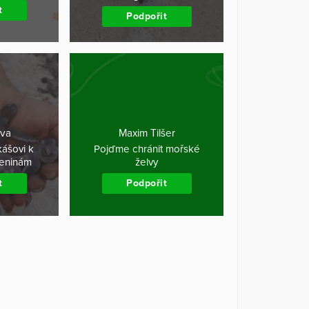
t
Podpořit
ova
Maxim Tilšer
kášovi k
Pojďme chránit mořské
zeninám
želvy
t
Podpořit