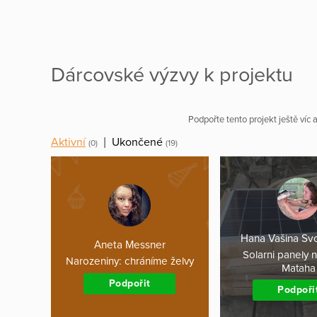
Dárcovské výzvy k projektu
Podpořte tento projekt ještě víc
Aktivní
|
Ukončené
(0)
(19)
Hana Vašina S
Aneta Messner
Solarni panely 
Narozeniny: chráníme želvy
Mataha
Podpořit
Podpoři