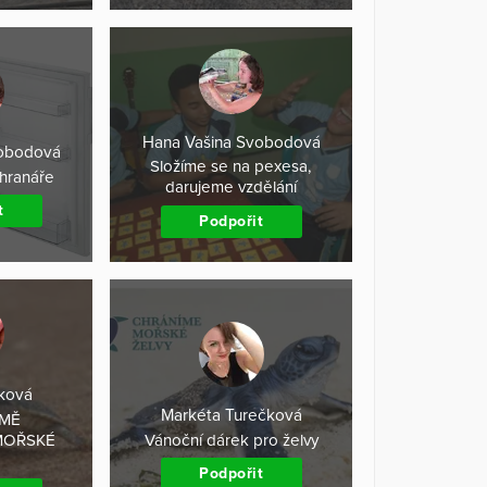
Hana Vašina Svobodová
vobodová
Složíme se na pexesa,
hranáře
darujeme vzdělání
t
Podpořit
čková
Markéta Turečková
EMĚ
MOŘSKÉ
Vánoční dárek pro želvy
Podpořit