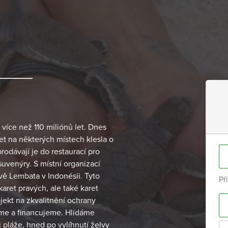
 více než 110 miliónů let. Dnes
let na některých místech klesla o
prodávají je do restaurací pro
 suvenýry. S místní organizací
vě Lembata v Indonésii. Tyto
Př
karet pravých, ale také karet
jekt na zkvalitnění ochrany
eme a financujeme. Hlídáme
 pláže, hned po vylíhnutí želvy