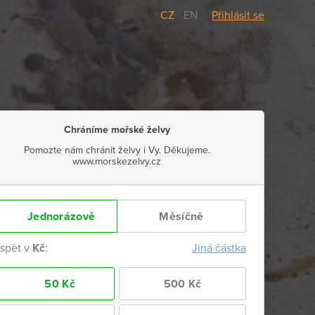
CZ
/
EN
Přihlásit se
Chráníme mořské želvy
Pomozte nám chránit želvy i Vy. Děkujeme.
www.morskezelvy.cz
Jednorázově
Měsíčně
ispět v
Kč
:
Jiná částka
50 Kč
500 Kč