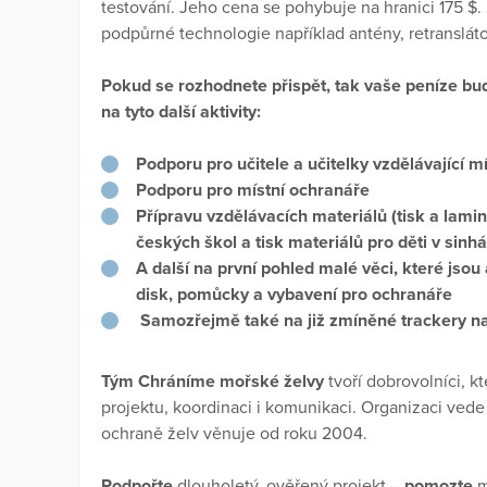
testování. Jeho cena se pohybuje na hranici 175 $. 
podpůrné technologie například antény, retranslátory
Pokud se rozhodnete přispět, tak vaše peníze budo
na tyto další aktivity:
Podporu pro učitele a učitelky vzdělávající mí
Podporu pro místní ochranáře
Přípravu vzdělávacích materiálů (tisk a lamin
českých škol a tisk materiálů pro děti v sinhá
A další na první pohled malé věci, které jsou 
disk, pomůcky a vybavení pro ochranáře
Samozřejmě také na již zmíněné trackery na
Tým Chráníme mořské želvy
tvoří dobrovolníci, k
projektu, koordinaci i komunikaci. Organizaci ved
ochraně želv věnuje od roku 2004.
Podpořte
dlouholetý, ověřený projekt –
pomozte
m