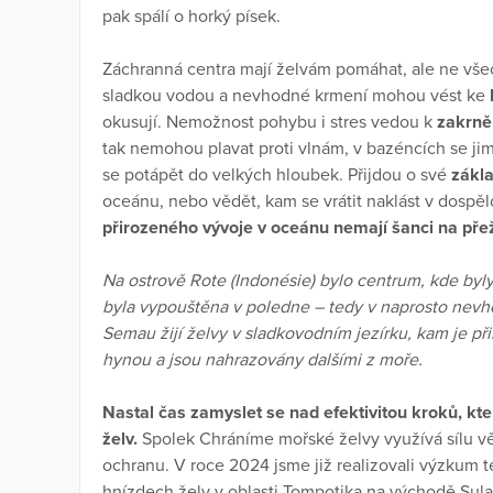
pak spálí o horký písek.
Záchranná centra mají želvám pomáhat, ale ne všec
sladkou vodou a nevhodné krmení mohou vést ke
okusují. Nemožnost pohybu i stres vedou k
zakrně
tak nemohou plavat proti vlnám, v bazéncích se ji
se potápět do velkých hloubek. Přijdou o své
zákla
oceánu, nebo vědět, kam se vrátit naklást v dospěl
přirozeného vývoje v oceánu nemají šanci na přeži
Na ostrově Rote (Indonésie) bylo centrum, kde byl
byla vypouštěna v poledne – tedy v naprosto nevho
Semau žijí želvy v sladkovodním jezírku, kam je přin
hynou a jsou nahrazovány dalšími z moře.
Nastal čas zamyslet se nad efektivitou kroků, 
želv.
Spolek Chráníme mořské želvy využívá sílu 
ochranu. V roce 2024 jsme již realizovali výzkum 
hnízdech želv v oblasti Tompotika na východě Sulaw