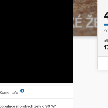
vy
př
1
3
Komentáře
la populace mořských želv o 90 %?