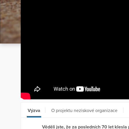
Výzva
O projektu neziskové organizace
Věděli jste, že za posledních 70 let kles