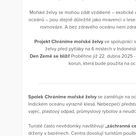
Mořské želvy se mohou zdát vzdálené – exotické a 
oceánů – jsou stejně důležité jako mravenci v lese
rovnováze. A bez zdravého oceánu není zdr
Projekt Chráníme mořské želvy
ve spolupráci 
želvy před pytláky na 6 místech v Indonésii
Den Země se blíží!
Proběhne již 22. dubna 2025 -
korun, která bude použita na o
Spolek Chráníme mořské želvy
se zaměřuje na oc
Indickém oceánu výrazně klesá. Nebezpečí představ
vajec, plastový odpad, průmyslový rybolov a neudrž
Turisté často nevědomky navštěvují
„záchranná ce
drženy v bazénech. Centra dovolují turistům pouš