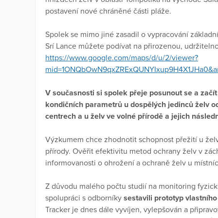
postavení nové chráněné části pláže.
Spolek se mimo jiné zasadil o vypracování základn
Srí Lance můžete podívat na přirozenou, udržiteln
https://www.google.com/maps/d/u/2/viewer?
mid=1ONQbOwN9qxZRExQUNYIxup9H4X1JHa0&amp
V současnosti si spolek přeje posunout se a začít
kondičních parametrů u dospělých jedinců želv 
centrech a u želv ve volné přírodě a jejich násled
Výzkumem chce zhodnotit schopnost přežití u žel
přírody. Ověřit efektivitu metod ochrany želv v zá
informovanosti o ohrožení a ochraně želv u místních
Z důvodu malého počtu studií na monitoring fyzick
spolupráci s odborníky
sestavili prototyp vlastníh
Tracker je dnes dále vyvíjen, vylepšován a připra