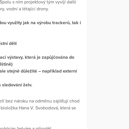
Spolu s ním projektový tým vyvíjí další
, vodní a létající drony.
u využity jak na výrobu trackerů, tak i
stní děti
aci výstavy, která je zapůjčována do
lštině)
ale stejně důležité – například externí
 sledování želv.
teří bez nároku na odměnu zajišťují chod
e bioložka Hana V. Svobodová, která se
ořským želvám a přírodě!