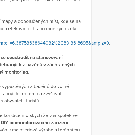
í mapy a doporučených míst, kde se na
ou a efektivní ochranu mořských želv
;ll=6.38753638644032%2C80.3618695&amp;z=9
.
 se soustředit na stanovování
odebraných z bazénů v záchranných
ný monitoring.
v vypuštěných z bazénů do volné
chranných centrech a zvyšovat
 obyvatel i turistů.
é kondice mořských želv si spolek ve
o DIY biomonitorovacího zařízení
.
vován k malosériové výrobě a terénnímu