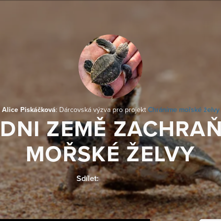
Alice Piskáčková
: Dárcovská výzva pro projekt
Chráníme mořské želvy
 DNI ZEMĚ ZACHRA
MOŘSKÉ ŽELVY
Sdílet: