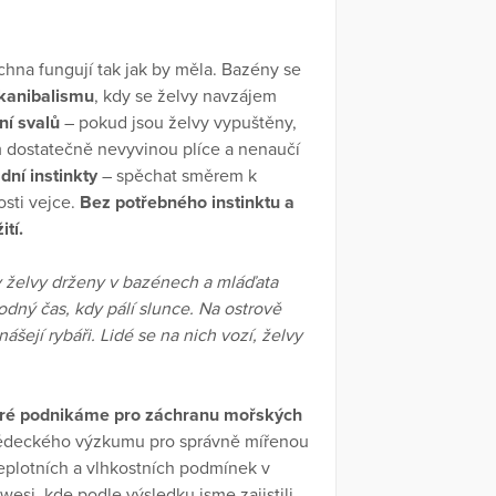
hna fungují tak jak by měla. Bazény se
kanibalismu
, kdy se želvy navzájem
ní svalů
– pokud jsou želvy vypuštěny,
m dostatečně nevyvinou plíce a nenaučí
dní instinkty
– spěchat směrem k
osti vejce.
Bez potřebného instinktu a
tí.
y želvy drženy v bazénech a mláďata
dný čas, kdy pálí slunce. Na ostrově
ášejí rybáři. Lidé se na nich vozí, želvy
které podnikáme pro záchranu mořských
vědeckého výzkumu pro správně mířenou
teplotních a vlhkostních podmínek v
esi, kde podle výsledku jsme zajistili