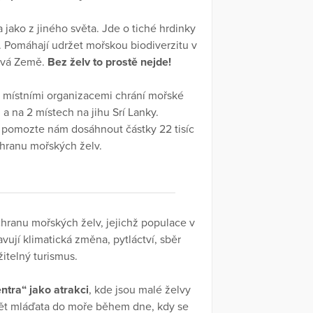
jako z jiného světa. Jde o tiché hrdinky
. Pomáhají udržet mořskou biodiverzitu v
avá Země.
Bez želv to prostě nejde!
s místními organizacemi chrání mořské
 a na 2 místech na jihu Srí Lanky.
 pomozte nám dosáhnout částky 22 tisíc
chranu mořských želv.
hranu mořských želv, jejichž populace v
ují klimatická změna, pytláctví, sběr
itelný turismus.
ntra“ jako atrakci
, kde jsou malé želvy
tět mláďata do moře během dne, kdy se