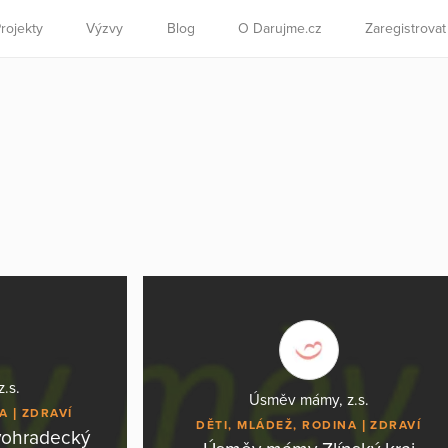
rojekty
Výzvy
Blog
O Darujme.cz
Zaregistrova
.s.
Úsměv mámy, z.s.
NA
ZDRAVÍ
DĚTI, MLÁDEŽ, RODINA
ZDRAVÍ
vohradecký