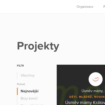
Organizace
P
Projekty
FILTR
Všechny
Pořadí
Nejnovější
Úsměv mámy, z
DĚTI, MLÁDEŽ, RODI
Brzy končí
Úsměv mámy Králo