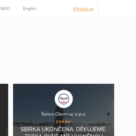
t NGO
English
Přihlásit se
Šance Olomouc o.p.s.
ZDRAVÍ
SBÍRKA UKONČENA. DĚKUJEME.