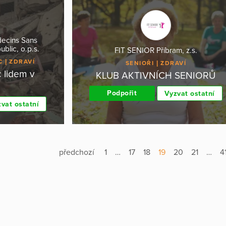
decins Sans
blic, o.p.s.
FIT SENIOR Příbram, z.s.
C
ZDRAVÍ
SENIOŘI
ZDRAVÍ
 lidem v
KLUB AKTIVNÍCH SENIORŮ
Podpořit
Vyzvat ostatní
vat ostatní
předchozí
1
…
17
18
19
20
21
…
4