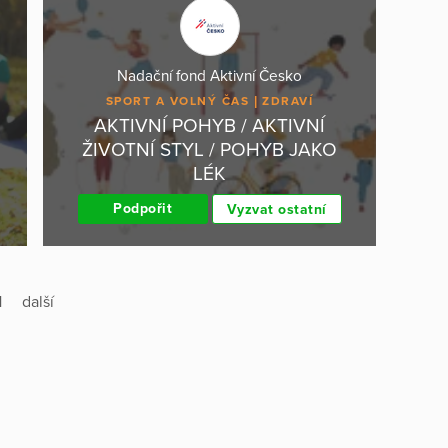
Nadační fond Aktivní Česko
SPORT A VOLNÝ ČAS
ZDRAVÍ
AKTIVNÍ POHYB / AKTIVNÍ
ŽIVOTNÍ STYL / POHYB JAKO
LÉK
Podpořit
Vyzvat ostatní
1
další