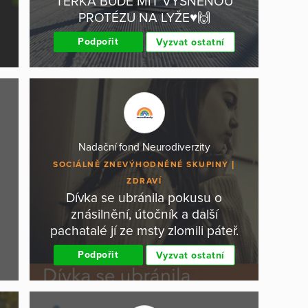
TERKA BUDE MÍT VYSNĚNOU
PROTÉZU NA LYŽE♥️🙌
Podpořit
Vyzvat ostatní
Nadační fond Neurodiverzity
SOCIÁLNĚ ZNEVÝHODNĚNÉ SKUPINY
ZDRAVÍ
Dívka se ubránila pokusu o
znásilnění, útočník a další
pachatalé jí ze msty zlomili páteř.
Podpořit
Vyzvat ostatní