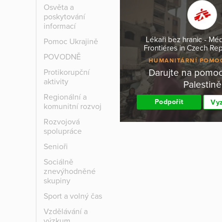
Osvěta a
poskytování
informací
Lékaři bez hranic - Mé
Pomoc Ukrajině
Frontiéres in Czech Repu
POVODNĚ
HUMANITÁRNÍ POMO
Darujte na pomoc
Protikorupční
aktivity
Palestině
Regionální a
Podpořit
Vyz
komunitní rozvoj
Rozvojová
spolupráce
Senioři
Sociálně
znevýhodněné
skupiny
Sport a volný čas
Vzdělávání a
výzkum