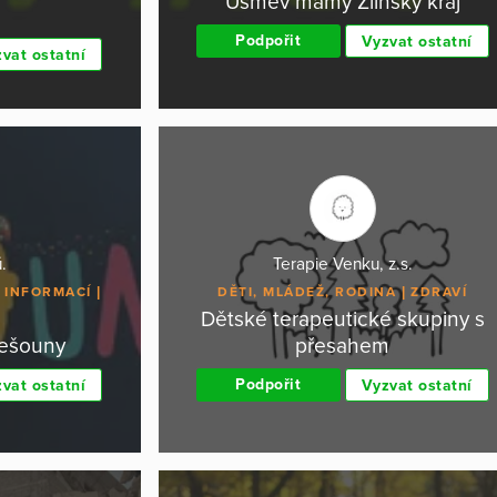
Úsměv mámy Zlínský kraj
Podpořit
Vyzvat ostatní
vat ostatní
.
Terapie Venku, z.s.
 INFORMACÍ
DĚTI, MLÁDEŽ, RODINA
ZDRAVÍ
Dětské terapeutické skupiny s
lešouny
přesahem
Podpořit
vat ostatní
Vyzvat ostatní