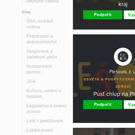
Nejvyšší částka
kraj
Štítky
Podpořit
Vyz
Děti, mládež,
rodina
Filantropie a
dobrovolnictví
Hospicová a
paliativní péče
Humanitární
pomoc
Plešouni, z. ú
OSVĚTA A POSKYTOVÁNÍ
Jiné
ZDRAVÍ
Kultura, umění a
Pusť chlup na P
historie
Podpořit
Vyz
Legislativa a právní
pomoc
Lidé s postižením
Lidská práva