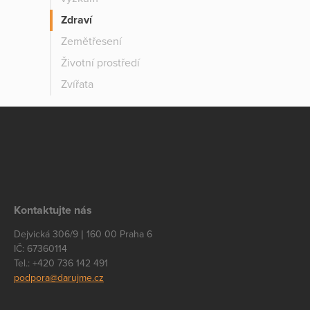
Zdraví
Zemětřesení
Životní prostředí
Zvířata
Kontaktujte nás
Dejvická 306/9 | 160 00 Praha 6
IČ: 67360114
Tel.: +420 736 142 491
podpora@darujme.cz