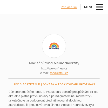
Přihlásit se
MENU
Nadační fond Neurodiverzity
http://www.nfneu.cz
e-mail:
fond@nfau.cz
LIDÉ S POSTIŽENÍM
OSVĚTA A POSKYTOVÁNÍ INFORMACÍ
Účelem Nadačního fondu je v souladu s obecně prospěšnými cíli dle
aktuálně platné právní úpravy a paradigmatem neurodiverzity: -
uskutečňovat a podporovat přednáškovou, dialogickou,
aktivistickou či jinou osvětovou činnost v oblasti neurodiverzity a