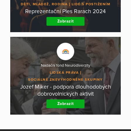
DĚTI, MLÁDEŽ, RODINA
LIDÉ S POSTIŽENÍM
Reprezentační Ples Rarach 2024
Zobrazit
Nadační fond Neurodiverzity
LIDSKÁ PRÁVA
SOCIÁLNĚ ZNEVÝHODNĚNÉ SKUPINY
Jozef Miker - podpora dlouhodobých
dobrovolnických aktivit
Zobrazit