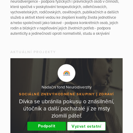
neurodivergence - podpora fyzických i právnických osob v činnosti,
která spočívá v poskytování terapeutických, odlehčovacích,
vychovatelských, rodičovských, osvětových, publikačních a dalších
služeb a aktivit které vedou ke zlepšení kvality života jednotlivce
a/nebo společnosti jako takové - podpora konkrétních osob, jejich
rodin a blízkých v naplňování jejich životních potřeb - podpora
autenticity a jedinečnosti oproti normativitě, studu a skrývání
AKTUÁLNÍ PROJEKTY
Nadační fond Neurodiverzity
SOCIÁLNĚ ZNEVÝHODNĚNÉ SKUPINY
ZDRAVÍ
Dívka se ubránila pokusu o znásilnění,
útočník a další pachatalé jí ze msty
zlomili páteř.
Podpořit
Vyzvat ostatní