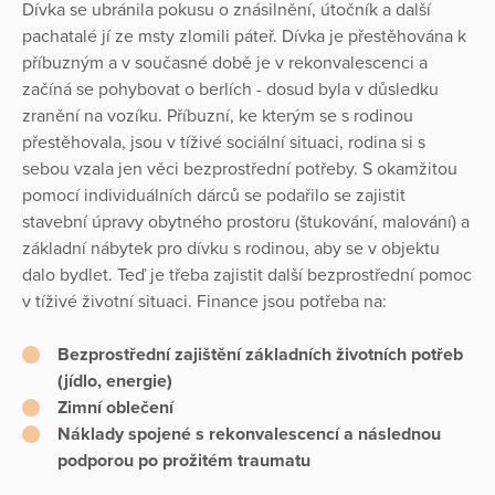
Dívka se ubránila pokusu o znásilnění, útočník a další
pachatalé jí ze msty zlomili páteř. Dívka je přestěhována k
příbuzným a v současné době je v rekonvalescenci a
začíná se pohybovat o berlích - dosud byla v důsledku
zranění na vozíku. Příbuzní, ke kterým se s rodinou
přestěhovala, jsou v tíživé sociální situaci, rodina si s
sebou vzala jen věci bezprostřední potřeby. S okamžitou
pomocí individuálních dárců se podařilo se zajistit
stavební úpravy obytného prostoru (štukování, malování) a
základní nábytek pro dívku s rodinou, aby se v objektu
dalo bydlet. Teď je třeba zajistit další bezprostřední pomoc
v tíživé životní situaci. Finance jsou potřeba na:
Bezprostřední zajištění základních životních potřeb
(jídlo, energie)
Zimní oblečení
Náklady spojené s rekonvalescencí a následnou
podporou po prožitém traumatu