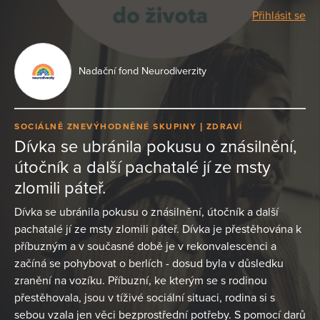
Přihlásit se
Nadační fond Neurodiverzity
SOCIÁLNĚ ZNEVÝHODNĚNÉ SKUPINY
ZDRAVÍ
Dívka se ubránila pokusu o znásilnění,
útočník a další pachatalé jí ze msty
zlomili páteř.
Dívka se ubránila pokusu o znásilnění, útočník a další
pachatalé jí ze msty zlomili páteř. Dívka je přestěhována k
příbuzným a v současné době je v rekonvalescenci a
začíná se pohybovat o berlích - dosud byla v důsledku
zranění na vozíku. Příbuzní, ke kterým se s rodinou
přestěhovala, jsou v tíživé sociální situaci, rodina si s
sebou vzala jen věci bezprostřední potřeby. S pomocí darů