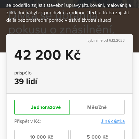
se podařilo zajistit stavební úpravy (štukování, malování) a
základní nábytek pro dívku s rodinou. Teď je třeba zajistit
další bezprostřední pomoc v tíživé životní situaci.
vybíráme od 6.12.2023
42 200 Kč
přispělo
39 lidí
Jednorázově
Měsíčně
Přispět v
Kč
:
Jiná částka
10 000 Kč
5 000 Kč