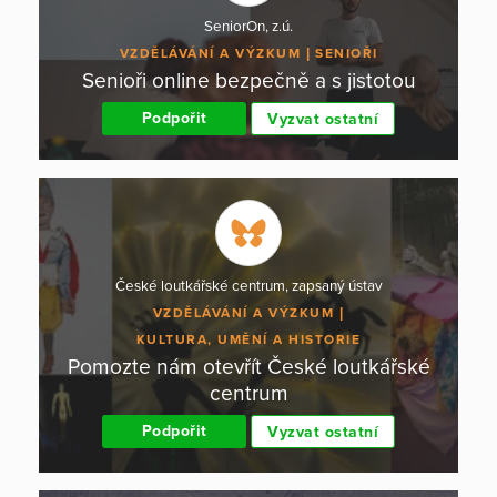
SeniorOn, z.ú.
VZDĚLÁVÁNÍ A VÝZKUM
SENIOŘI
Senioři online bezpečně a s jistotou
Podpořit
Vyzvat ostatní
České loutkářské centrum, zapsaný ústav
VZDĚLÁVÁNÍ A VÝZKUM
KULTURA, UMĚNÍ A HISTORIE
Pomozte nám otevřít České loutkářské
centrum
Podpořit
Vyzvat ostatní