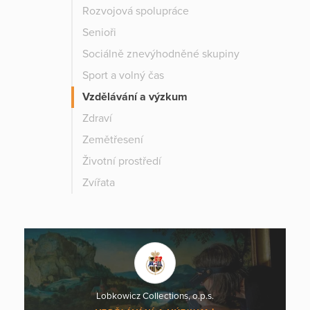
Rozvojová spolupráce
Senioři
Sociálně znevýhodněné skupiny
Sport a volný čas
Vzdělávání a výzkum
Zdraví
Zemětřesení
Životní prostředí
Zvířata
Lobkowicz Collections, o.p.s.