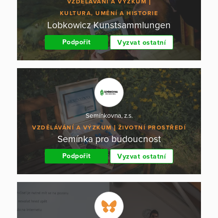
VZDĚLÁVÁNÍ A VÝZKUM
KULTURA, UMĚNÍ A HISTORIE
Lobkowicz Kunstsammlungen
Podpořit
Vyzvat ostatní
Semínkovna, z.s.
VZDĚLÁVÁNÍ A VÝZKUM
ŽIVOTNÍ PROSTŘEDÍ
Semínka pro budoucnost
Podpořit
Vyzvat ostatní