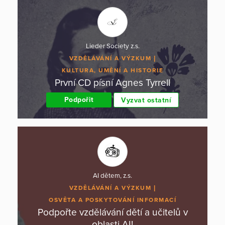
Lieder Society z.s.
VZDĚLÁVÁNÍ A VÝZKUM
KULTURA, UMĚNÍ A HISTORIE
První CD písní Agnes Tyrrell
Podpořit
Vyzvat ostatní
AI dětem, z.s.
VZDĚLÁVÁNÍ A VÝZKUM
OSVĚTA A POSKYTOVÁNÍ INFORMACÍ
Podpořte vzdělávání dětí a učitelů v
oblasti AI!