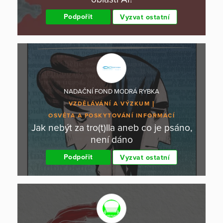
Podpořit
Vyzvat ostatní
NADAČNÍ FOND MODRÁ RYBKA
VZDĚLÁVÁNÍ A VÝZKUM
OSVĚTA A POSKYTOVÁNÍ INFORMACÍ
Jak nebýt za tro(t)lla aneb co je psáno,
není dáno
Podpořit
Vyzvat ostatní