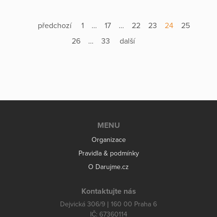
předchozí
1
…
17
…
22
23
24
25
26
…
33
další
MENU
Organizace
Pravidla & podmínky
O Darujme.cz
Kontaktujte nás
Dejvická 306/9 | 160 00 Praha 6
IČ: 67360114