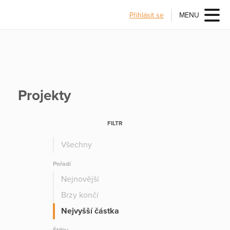
Přihlásit se
MENU
Projekty
FILTR
Všechny
Pořadí
Nejnovější
Brzy končí
Nejvyšší částka