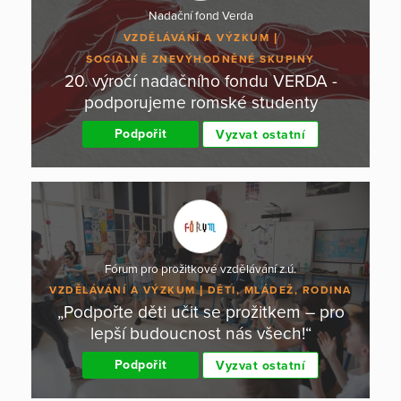
Nadační fond Verda
VZDĚLÁVÁNÍ A VÝZKUM
SOCIÁLNĚ ZNEVÝHODNĚNÉ SKUPINY
20. výročí nadačního fondu VERDA -
podporujeme romské studenty
Podpořit
Vyzvat ostatní
Fórum pro prožitkové vzdělávání z.ú.
VZDĚLÁVÁNÍ A VÝZKUM
DĚTI, MLÁDEŽ, RODINA
„Podpořte děti učit se prožitkem – pro
lepší budoucnost nás všech!“
Podpořit
Vyzvat ostatní