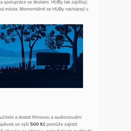
a spolupráce se školami. HUBy tak zajišťují,
elká města. Momentálně se HUBy nacházejí v
čitele a dostat filmovou a audiovizuální
íspěvek ve výši
500
Kč
pomůže zajistit