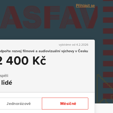
Přihlásit se
vybíráme od 4.2.2026
dpořte rozvoj filmové a audiovizuální výchovy v Česku
2 400 Kč
ispěli
 lidé
Jednorázově
Měsíčně