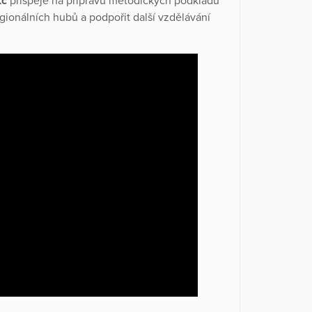
Kč
přispěje na přípravu metodických podkladů
regionálních hubů a podpořit další vzdělávání