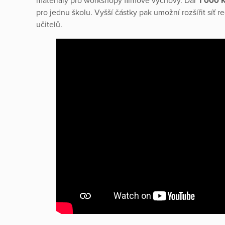
materiály pro workshopy filmové výchovy. Dar
1 000 
pro jednu školu. Vyšší částky pak umožní rozšířit síť 
učitelů.