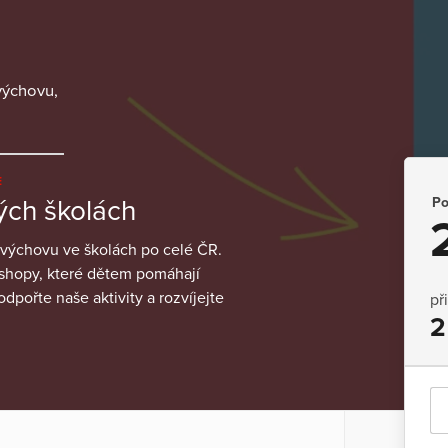
výchovu,
E
Po
ých školách
 výchovu ve školách po celé ČR.
kshopy, které dětem pomáhají
odpořte naše aktivity a rozvíjejte
př
2