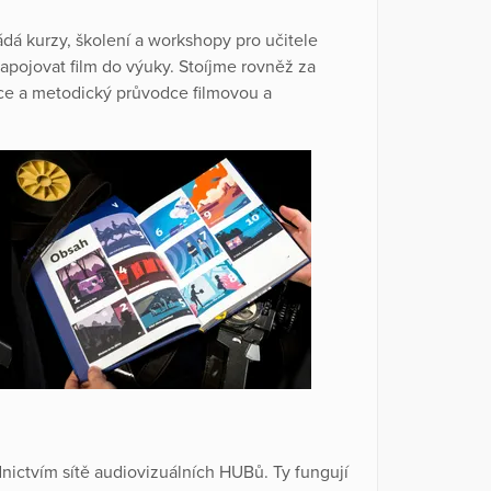
ádá kurzy, školení a workshopy pro učitele
apojovat film do výuky. Stoíjme rovněž za
nice a metodický průvodce filmovou a
nictvím sítě audiovizuálních HUBů. Ty fungují