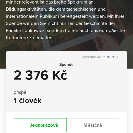
minder relevant ist das breite Spektrum an
Bildungsaktivitäten, die dem tschechischen und
internationalem Publikum bereitgestellt werden. Mit Ihrer
Spende werden Sie nicht nur Teil der Geschichte der
Familie Lobkowicz, sondern helfen auch das europäische
Kulturerbe zu erhalten.
vybíráme od 29.10.2020
Spende
2 376 Kč
přispěl
1 člověk
Jednorázově
Měsíčně